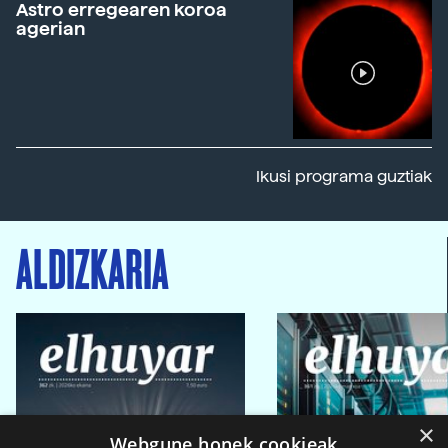
Astro erregearen koroa
agerian
Ikusi programa guztiak
ALDIZKARIA
×
Webgune honek cookieak