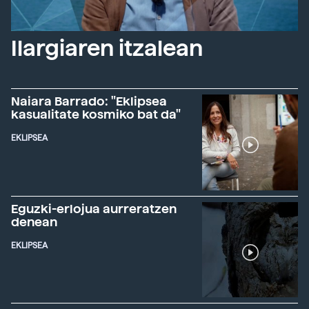
Ilargiaren itzalean
Naiara Barrado: "Eklipsea
kasualitate kosmiko bat da"
EKLIPSEA
Eguzki-erlojua aurreratzen
denean
EKLIPSEA