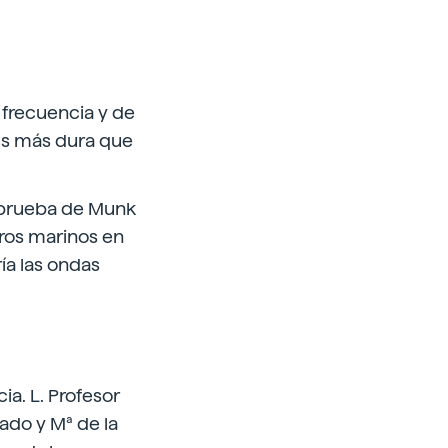
a frecuencia y de
es más dura que
a prueba de Munk
eros marinos en
ía las ondas
ia. L. Profesor
rado y Mª de la