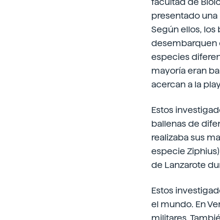
facultad de Biol
presentado una 
Según ellos, los
desembarquen en
especies diferen
mayoría eran bal
acercan a la play
Estos investigad
ballenas de dife
realizaba sus ma
especie Ziphius)
de Lanzarote dur
Estos investiga
el mundo. En Ve
militares. Tamb