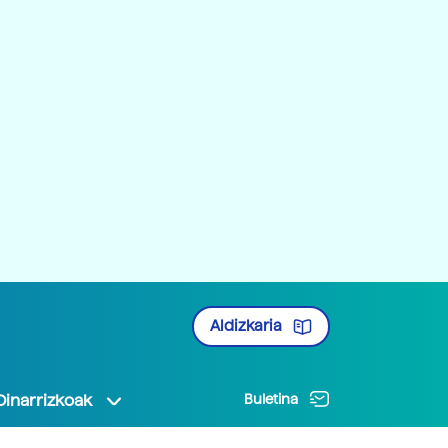
Aldizkaria
Oinarrizkoak
Buletina