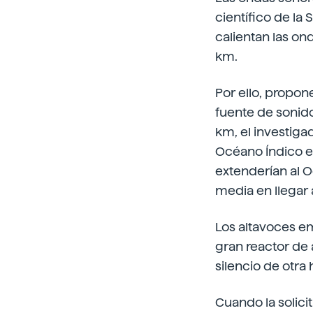
científico de la
calientan las on
km.
Por ello, propon
fuente de sonido
km, el investiga
Océano Índico en
extenderían al O
media en llegar
Los altavoces em
gran reactor de
silencio de otra 
Cuando la solici