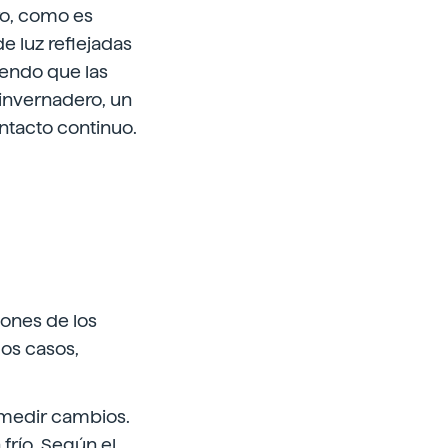
ro, como es
e luz reflejadas
iendo que las
 invernadero, un
ontacto continuo.
iones de los
los casos,
e medir cambios.
frío. Según el