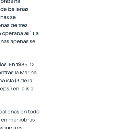
mmonds ha
de ballenas.
enas se
nas de tres
operaba allí. La
lenas apenas se
s. En 1985, 12
ntras la Marina
 isla (3 de la
ps ) en la isla
ballenas en todo
a en maniobras
rque tres