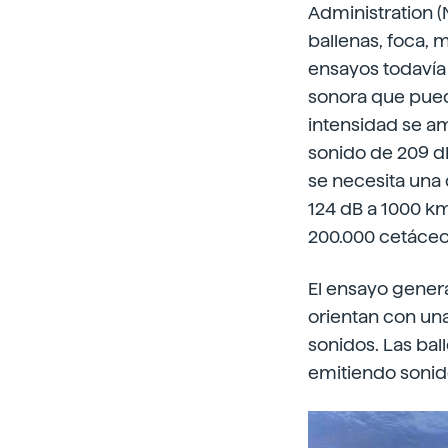
Administration (
ballenas, foca, 
ensayos todavía 
sonora que pued
intensidad se am
sonido de 209 dB
se necesita una 
124 dB a 1000 k
200.000 cetáceo
El ensayo genera
orientan con un
sonidos. Las bal
emitiendo soni