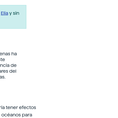
r
Elia
y sin
lenas ha
ste
ncia de
ares del
as.
ía tener efectos
s océanos para