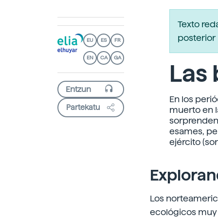
Texto red
posterior 
EU
ES
FR
EN
CA
GA
Las 
En los peri
Partekatu
muerto en l
sorprenden
esames, per
ejército (s
Exploran
Los norteameric
ecológicos muy 