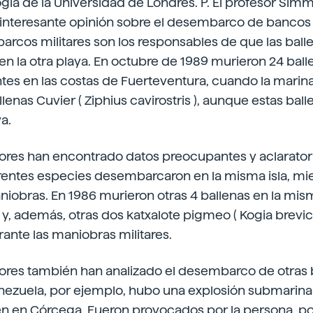
ogía de la Universidad de Londres. P. El profesor Si
interesante opinión sobre el desembarco de bancos 
 barcos militares son los responsables de que las ball
 la otra playa. En octubre de 1989 murieron 24 balle
tes en las costas de Fuerteventura, cuando la marina 
lenas Cuvier ( Ziphius cavirostris ), aunque estas bal
a.
ores han encontrado datos preocupantes y aclaratorio
rentes especies desembarcaron en la misma isla, mie
niobras. En 1986 murieron otras 4 ballenas en la misma
 y, además, otras dos katxalote pigmeo ( Kogia brevice
ante las maniobras militares.
dores también han analizado el desembarco de otras 
nezuela, por ejemplo, hubo una explosión submarin
ién en Córcega. Fueron provocados por la persona, po