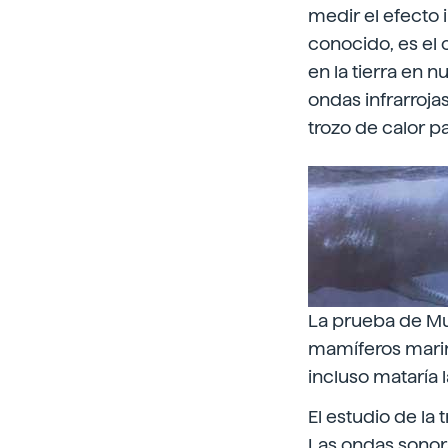
medir el efecto 
conocido, es el 
en la tierra en 
ondas infrarroja
trozo de calor p
La prueba de Mun
mamíferos marin
incluso mataría 
El estudio de la
Las ondas sonora