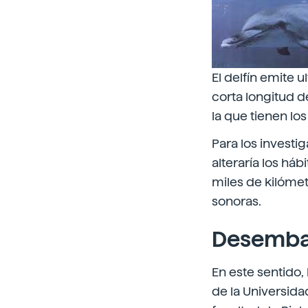
El delfín emite 
corta longitud 
la que tienen lo
Para los investi
alteraría los há
miles de kilómet
sonoras.
Desemba
En este sentido, 
de la Universida