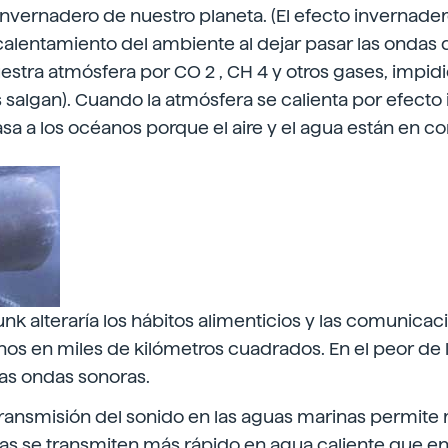
invernadero de nuestro planeta. (El efecto invernade
calentamiento del ambiente al dejar pasar las ondas d
nuestra atmósfera por CO 2 , CH 4 y otros gases, impid
s salgan). Cuando la atmósfera se calienta por efecto
asa a los océanos porque el aire y el agua están en c
k alteraría los hábitos alimenticios y las comunicac
os en miles de kilómetros cuadrados. En el peor de 
las ondas sonoras.
 transmisión del sonido en las aguas marinas permit
s se transmiten más rápido en agua caliente que en 