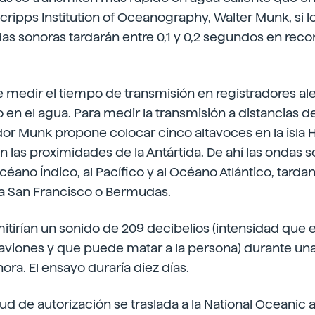
 Scripps Institution of Oceanography, Walter Munk, si 
das sonoras tardarán entre 0,1 y 0,2 segundos en recor
e medir el tiempo de transmisión en registradores ale
 en el agua. Para medir la transmisión a distancias d
dor Munk propone colocar cinco altavoces en la isla 
 las proximidades de la Antártida. De ahí las ondas 
céano Índico, al Pacífico y al Océano Atlántico, tarda
 a San Francisco o Bermudas.
itirían un sonido de 209 decibelios (intensidad que 
 aviones y que puede matar a la persona) durante una
hora. El ensayo duraría diez días.
tud de autorización se traslada a la National Oceanic