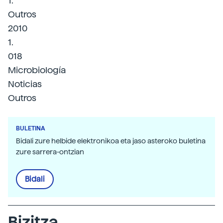
1.
Outros
2010
1.
018
Microbiología
Noticias
Outros
BULETINA
Bidali zure helbide elektronikoa eta jaso asteroko buletina
zure sarrera-ontzian
Bidali
Bizitza