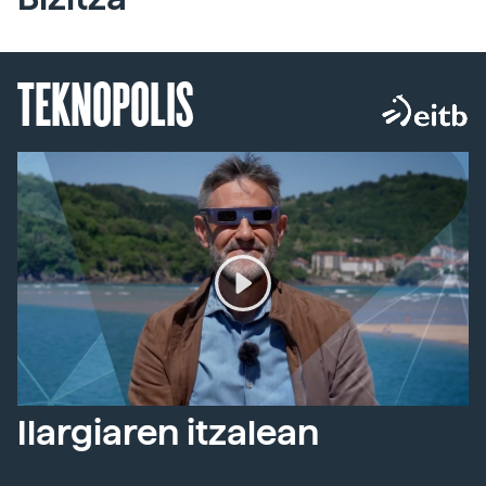
TEKNOPOLIS
Ilargiaren itzalean