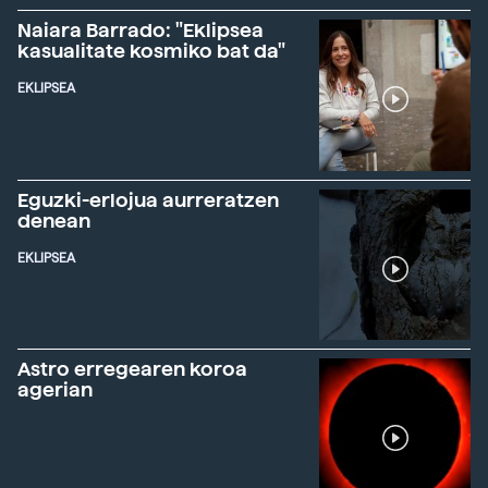
Naiara Barrado: "Eklipsea
kasualitate kosmiko bat da"
EKLIPSEA
Eguzki-erlojua aurreratzen
denean
EKLIPSEA
Astro erregearen koroa
agerian