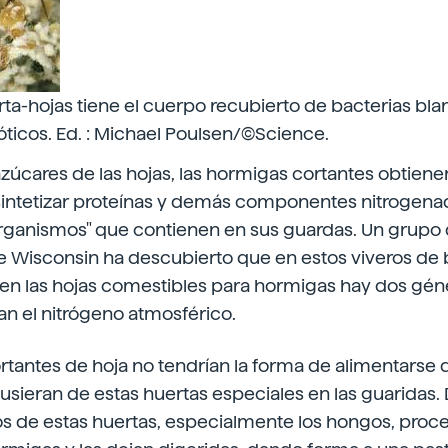
ta-hojas tiene el cuerpo recubierto de bacterias bl
ticos. Ed. : Michael Poulsen/©Science.
úcares de las hojas, las hormigas cortantes obtiene
sintetizar proteínas y demás componentes nitrogenad
rganismos" que contienen en sus guardas. Un grupo 
e Wisconsin ha descubierto que en estos viveros de 
n las hojas comestibles para hormigas hay dos gén
jan el nitrógeno atmosférico.
tantes de hoja no tendrían la forma de alimentarse d
pusieran de estas huertas especiales en las guaridas.
 de estas huertas, especialmente los hongos, proce