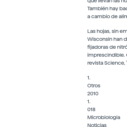
que llevan las h
También hay bac
a cambio de ali
Las hojas, sin 
Wisconsin han de
fijadoras de ni
imprescindible. 
revista Science,
1.
Otros
2010
1.
018
Microbiología
Noticias