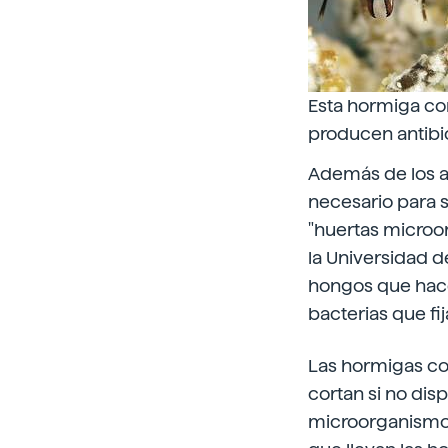
Esta hormiga cor
producen antibió
Además de los az
necesario para 
"huertas microo
la Universidad d
hongos que hace
bacterias que fi
Las hormigas cor
cortan si no dis
microorganismos