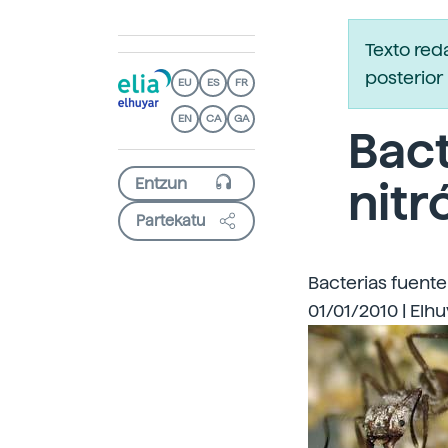
Texto red
posterior 
EU
ES
FR
EN
CA
GA
Bact
nitr
Partekatu
Bacterias fuente
01/01/2010 | Elh