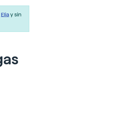
r
Elia
y sin
gas