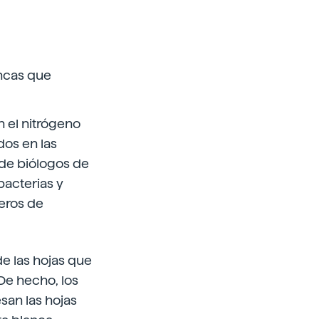
ancas que
n el nitrógeno
os en las
de biólogos de
bacterias y
eros de
e las hojas que
 De hecho, los
san las hojas