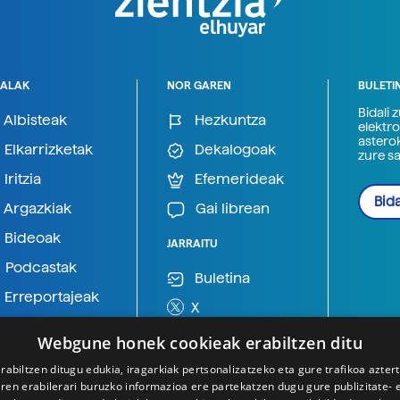
ALAK
NOR GAREN
BULETI
Bidali 
Albisteak
Hezkuntza
elektro
astero
Elkarrizketak
Dekalogoak
zure s
Iritzia
Efemerideak
Bida
Argazkiak
Gai librean
Bideoak
JARRAITU
Podcastak
Buletina
Erreportajeak
X
BlueSky
Webgune honek cookieak erabiltzen ditu
Mastodon
rabiltzen ditugu edukia, iragarkiak pertsonalizatzeko eta gure trafikoa azter
en erabilerari buruzko informazioa ere partekatzen dugu gure publizitate- et
Telegram