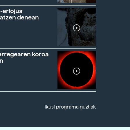
-erlojua
ratzen denean
erregearen koroa
n
Ikusi programa guztiak