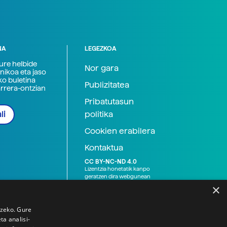
NA
LEGEZKOA
zure helbide
Nor gara
nikoa eta jaso
ko buletina
Publizitatea
arrera-ontzian
Pribatutasun
politika
li
Cookien erabilera
Kontaktua
CC BY-NC-ND 4.0
Lizentzia honetatik kanpo
geratzen dira webgunean
argitaratutako baliabide
×
grafikoak (argazki eta
ilustrazioak), baita Elhuyar ez
den bestelako erakunde eta
tzeko. Gure
norbanakoek idatzitakoak
a analisi-
ere. Kanpo-esteken bidez