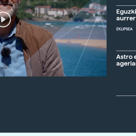
Eguzki
aurre
EKLIPSEA
Astro 
ageria