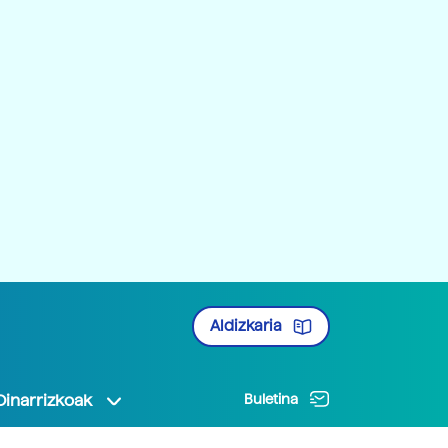
Aldizkaria
Oinarrizkoak
Buletina