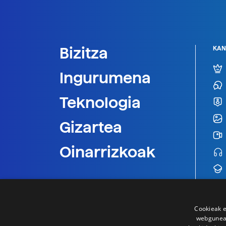
Bizitza
KAN
Ingurumena
Teknologia
Gizartea
Oinarrizkoak
Cookieak e
webgunear