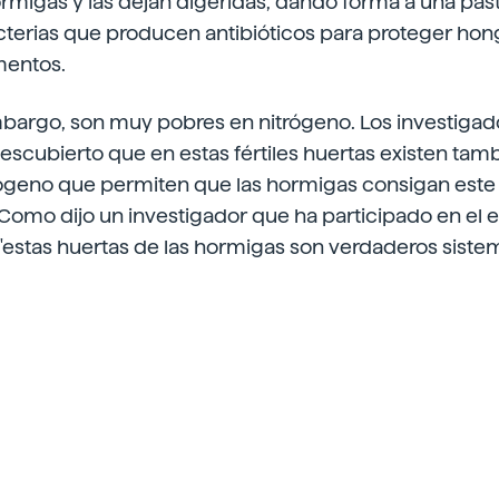
ormigas y las dejan digeridas, dando forma a una pas
terias que producen antibióticos para proteger ho
mentos.
embargo, son muy pobres en nitrógeno. Los investigad
scubierto que en estas fértiles huertas existen tam
trógeno que permiten que las hormigas consigan est
Como dijo un investigador que ha participado en el es
 "estas huertas de las hormigas son verdaderos sistem