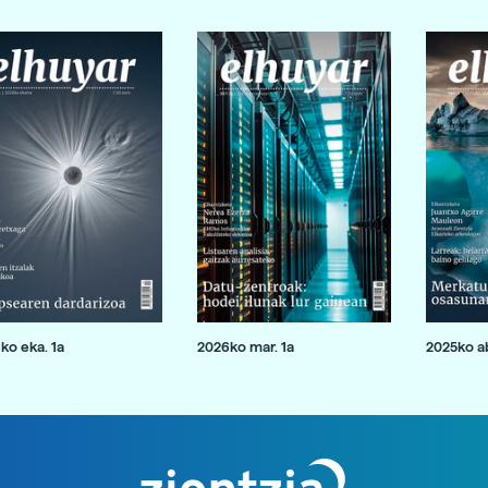
ko eka. 1a
2026ko mar. 1a
2025ko ab