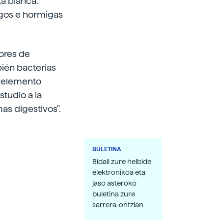
ta blanca.
ngos e hormigas
ores de
bién bacterias
e elemento
tudio a la
as digestivos".
BULETINA
Bidali zure helbide
elektronikoa eta
jaso asteroko
buletina zure
sarrera-ontzian