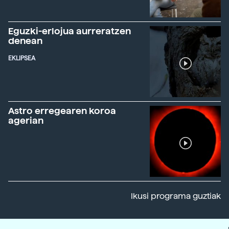
Eguzki-erlojua aurreratzen
denean
EKLIPSEA
Astro erregearen koroa
agerian
Ikusi programa guztiak