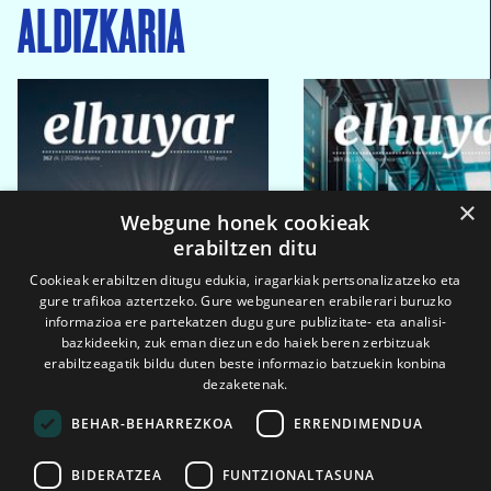
ALDIZKARIA
×
Webgune honek cookieak
erabiltzen ditu
Cookieak erabiltzen ditugu edukia, iragarkiak pertsonalizatzeko eta
gure trafikoa aztertzeko. Gure webgunearen erabilerari buruzko
informazioa ere partekatzen dugu gure publizitate- eta analisi-
bazkideekin, zuk eman diezun edo haiek beren zerbitzuak
erabiltzeagatik bildu duten beste informazio batzuekin konbina
dezaketenak.
BEHAR-BEHARREZKOA
ERRENDIMENDUA
BIDERATZEA
FUNTZIONALTASUNA
2026ko eka. 1a
2026ko mar. 1a