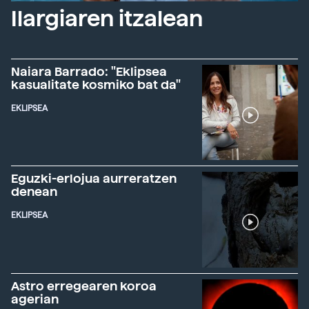
Ilargiaren itzalean
Naiara Barrado: "Eklipsea
kasualitate kosmiko bat da"
EKLIPSEA
Eguzki-erlojua aurreratzen
denean
EKLIPSEA
Astro erregearen koroa
agerian