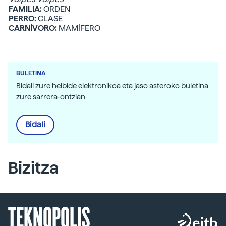
FAMILIA:
ORDEN
PERRO:
CLASE
CARNÍVORO:
MAMÍFERO
BULETINA
Bidali zure helbide elektronikoa eta jaso asteroko buletina
zure sarrera-ontzian
Bidali
Bizitza
TEKNOPOLIS