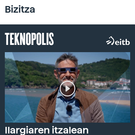
Bizitza
TEKNOPOLIS
Ilargiaren itzalean