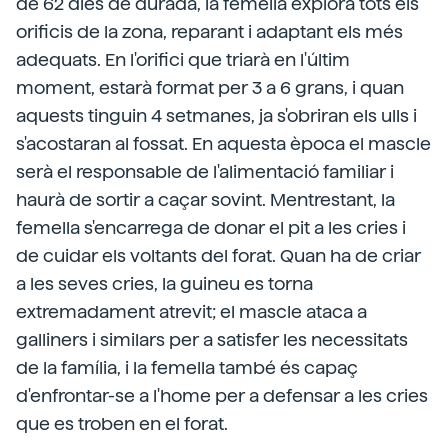
de 62 dies de durada, la femella explora tots els
orificis de la zona, reparant i adaptant els més
adequats. En l'orifici que triarà en l'últim
moment, estarà format per 3 a 6 grans, i quan
aquests tinguin 4 setmanes, ja s'obriran els ulls i
s'acostaran al fossat. En aquesta època el mascle
serà el responsable de l'alimentació familiar i
haurà de sortir a caçar sovint. Mentrestant, la
femella s'encarrega de donar el pit a les cries i
de cuidar els voltants del forat. Quan ha de criar
a les seves cries, la guineu es torna
extremadament atrevit; el mascle ataca a
galliners i similars per a satisfer les necessitats
de la família, i la femella també és capaç
d'enfrontar-se a l'home per a defensar a les cries
que es troben en el forat.