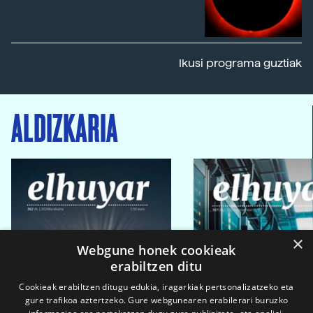
Ikusi programa guztiak
ALDIZKARIA
×
Webgune honek cookieak
erabiltzen ditu
Cookieak erabiltzen ditugu edukia, iragarkiak pertsonalizatzeko eta
gure trafikoa aztertzeko. Gure webgunearen erabilerari buruzko