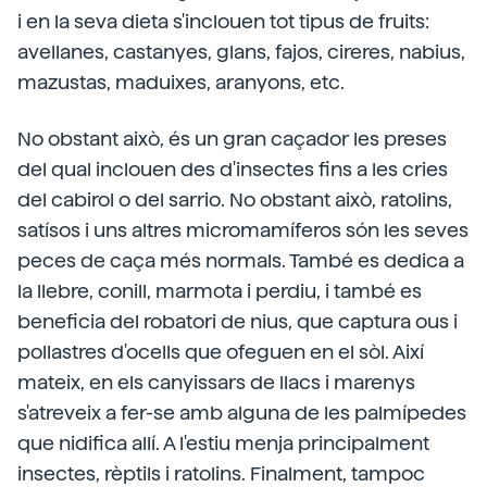
i en la seva dieta s'inclouen tot tipus de fruits:
avellanes, castanyes, glans, fajos, cireres, nabius,
mazustas, maduixes, aranyons, etc.
No obstant això, és un gran caçador les preses
del qual inclouen des d'insectes fins a les cries
del cabirol o del sarrio. No obstant això, ratolins,
satísos i uns altres micromamíferos són les seves
peces de caça més normals. També es dedica a
la llebre, conill, marmota i perdiu, i també es
beneficia del robatori de nius, que captura ous i
pollastres d'ocells que ofeguen en el sòl. Així
mateix, en els canyissars de llacs i marenys
s'atreveix a fer-se amb alguna de les palmípedes
que nidifica allí. A l'estiu menja principalment
insectes, rèptils i ratolins. Finalment, tampoc