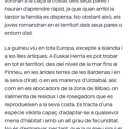
sortiran a la caça al costat dels seus pares i
hauran d'aprendre ràpid, ja que quan arribi la
tardor la família es dispersa. No obstant això, els
joves romandran en el territori dels seus pares o
entorn d'ell.
La guineu viu en tota Europa, excepte a Islàndia i
a les illes àrtiques. A Euskal Herria es pot trobar
en tot el territori, des del nivell de la mar fins al
Pirineu, en les àrides terres de les Bardenas i en
la selva d'Irati, o en els marenys d'Urdaibai, així
com en els abocadors de la zona de Bilbao, on
s'alimenta de residus i de rosegadors que es
reprodueixen a la seva costa. Es tracta d'una
espècie vikista capaç d'adaptar-se a qualsevol
mena d'hàbitat i amb un alt grau de fecunditat.
No és d'estranyar, per tant, que la guineu sigui el