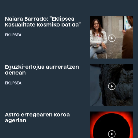
Naiara Barrado: "Eklipsea
kasualitate kosmiko bat da"
EKLIPSEA
Eguzki-erlojua aurreratzen
denean
EKLIPSEA
Astro erregearen koroa
agerian