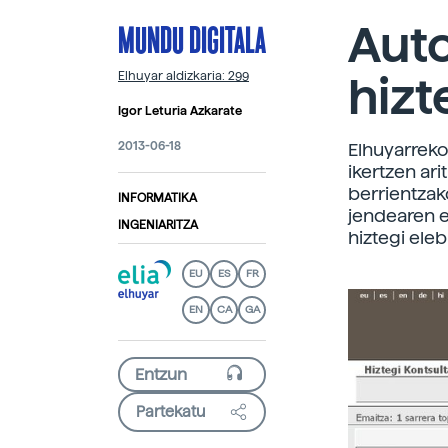
MUNDU DIGITALA
Auto
hizt
Elhuyar aldizkaria: 299
Igor Leturia Azkarate
2013-06-18
Elhuyarreko
ikertzen ari
berrientzak
INFORMATIKA
jendearen e
INGENIARITZA
hiztegi eleb
EU
ES
FR
EN
CA
GA
Partekatu