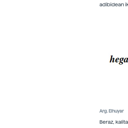
adibidean i
Arg. Elhuyar
Beraz, kalit