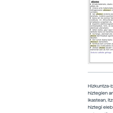
Hizkuntza-ba
hiztegien a
ikastean, i
hiztegi ele