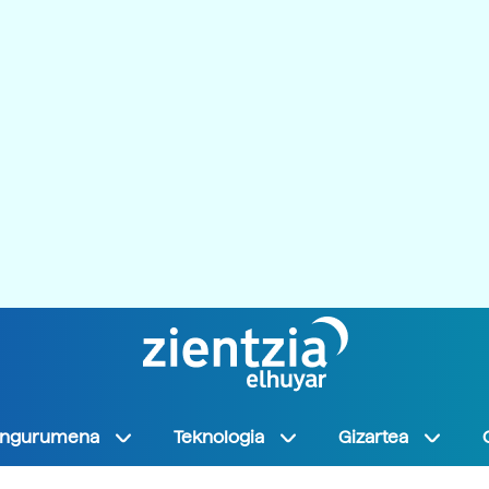
Ingurumena
Teknologia
Gizartea