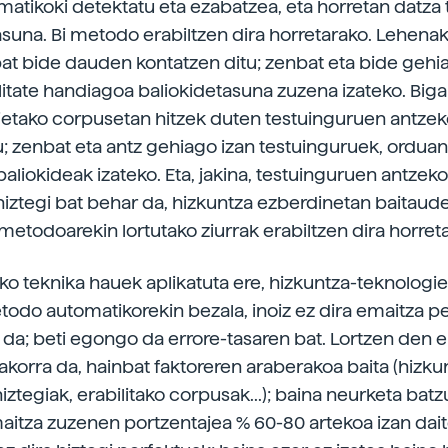
matikoki detektatu eta ezabatzea, eta horretan datza 
asuna. Bi metodo erabiltzen dira horretarako. Lehenak
at bide dauden kontatzen ditu; zenbat eta bide gehi
litate handiagoa baliokidetasuna zuzena izateko. Big
ietako corpusetan hitzek duten testuinguruen antze
; zenbat eta antz gehiago izan testuinguruek, orduan
aliokideak izateko. Eta, jakina, testuinguruen antzek
hiztegi bat behar da, hizkuntza ezberdinetan baitaude
etodoarekin lortutako ziurrak erabiltzen dira horret
ko teknika hauek aplikatuta ere, hizkuntza-teknologi
odo automatikorekin bezala, inoiz ez dira emaitza p
u da; beti egongo da errore-tasaren bat. Lortzen den e
dakorra da, hainbat faktoreren araberakoa baita (hizku
hiztegiak, erabilitako corpusak...); baina neurketa bat
aitza zuzenen portzentajea % 60-80 artekoa izan dait