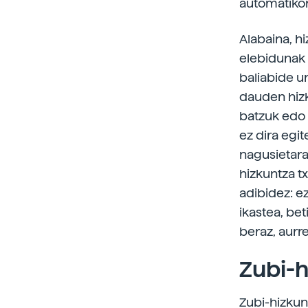
automatikora
Alabaina, hi
elebidunak 
baliabide u
dauden hizk
batzuk edo 
ez dira egi
nagusietara
hizkuntza t
adibidez: e
ikastea, bet
beraz, aurre
Zubi-h
Zubi-hizkun