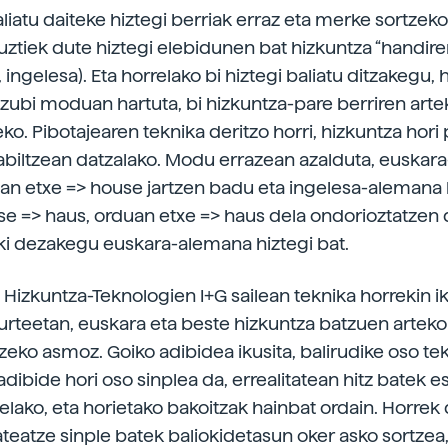
aliatu daiteke hiztegi berriak erraz eta merke sortzeko.
uztiek dute hiztegi elebidunen bat hizkuntza “handire
ingelesa). Eta horrelako bi hiztegi baliatu ditzakegu, 
 zubi moduan hartuta, bi hizkuntza-pare berriren arte
eko. Pibotajearen teknika deritzo horri, hizkuntza hori
iltzean datzalako. Modu errazean azalduta, euskara
ean etxe => house jartzen badu eta ingelesa-alemana 
e => haus, orduan etxe => haus dela ondorioztatzen 
iki dezakegu euskara-alemana hiztegi bat.
 Hizkuntza-Teknologien I+G sailean teknika horrekin ik
urteetan, euskara eta beste hizkuntza batzuen arteko
tzeko asmoz. Goiko adibidea ikusita, balirudike oso te
adibide hori oso sinplea da, errealitatean hitz batek e
eelako, eta horietako bakoitzak hainbat ordain. Horrek
ateatze sinple batek baliokidetasun oker asko sortzea,