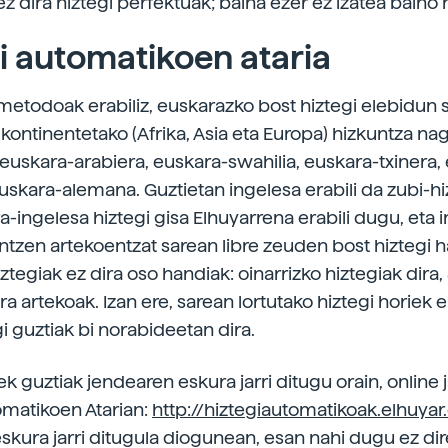
z dira hiztegi perfektuak; baina ezer ez izatea baino
i automatikoen ataria
metodoak erabiliz, euskarazko bost hiztegi elebidun 
 kontinentetako (Afrika, Asia eta Europa) hizkuntza na
 euskara-arabiera, euskara-swahilia, euskara-txinera,
euskara-alemana. Guztietan ingelesa erabili da zubi-h
a-ingelesa hiztegi gisa Elhuyarrena erabili dugu, eta 
ntzen artekoentzat sarean libre zeuden bost hiztegi h
iztegiak ez dira oso handiak: oinarrizko hiztegiak dira,
ra artekoak. Izan ere, sarean lortutako hiztegi horiek 
gi guztiak bi norabideetan dira.
ek guztiak jendearen eskura jarri ditugu orain, online 
omatikoen Atarian:
http://hiztegiautomatikoak.elhuyar
kura jarri ditugula diogunean, esan nahi dugu ez dire