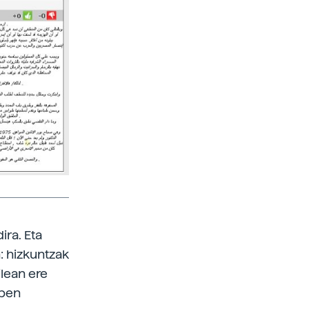
ira. Eta
: hizkuntzak
ilean ere
lpen