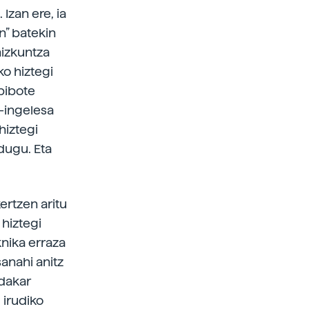
 Izan ere, ia
n” batekin
hizkuntza
ko hiztegi
 pibote
-ingelesa
hiztegi
dugu. Eta
ertzen aritu
 hiztegi
knika erraza
sanahi anitz
 dakar
 irudiko