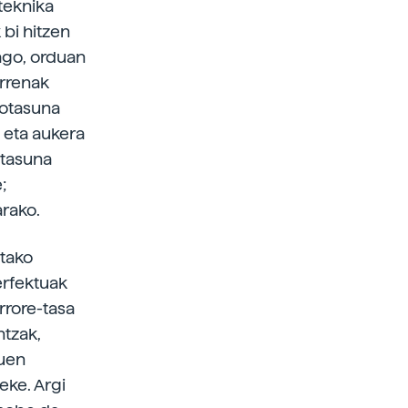
teknika
 bi hitzen
ago, orduan
arrenak
kotasuna
 eta aukera
otasuna
;
arako.
etako
erfektuak
rrore-tasa
ntzak,
zuen
eke. Argi