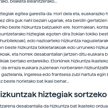
ko, bilaketa eleanitzerako...
ztegiak egitea garestia da. Hori dela eta, euskarazko h
ez dira guk nahi bezain ugariak, eta berdin gertatzen
rriko beste hizkuntza batzuekin ere. Normalean, kont
untzetarako hiztegiak egoten dira (tokian tokiko bes
hurbilekoak), edo nazioarteko hizkuntza nagusietarak
ten beste hizkuntza txikietarakoak edo urruneko hizku
koak, eta horrek desabantailan jartzen ditu euskara 
xikiak bertako erdarekiko. Etorkinek hizkuntza ikastek
z da erraza euskara zuzenean norberaren hizkuntzatik
i gaztelania, ingelesa edo frantsesa zubi hartuta egin
z beste horietako bat ikasi behar...
izkuntzak hiztegiak sortzeko
tzarena desabantaila da hizkuntza bat ikasteko ordua