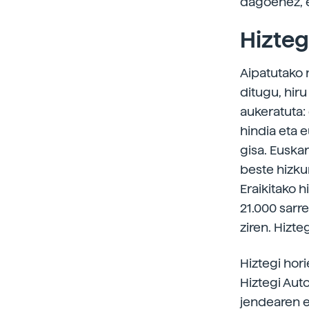
dagoenez, e
Hizteg
Aipatutako 
ditugu, hiru
aukeratuta:
hindia eta 
gisa. Euskar
beste hizku
Eraikitako h
21.000 sarre
ziren. Hizte
Hiztegi hori
Hiztegi Aut
jendearen es