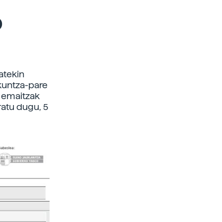
o
atekin
zkuntza-pare
n emaitzak
ratu dugu, 5