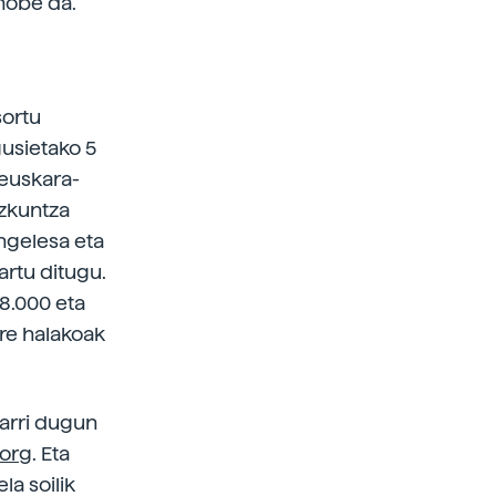
 hobe da.
sortu
gusietako 5
 euskara-
izkuntza
ingelesa eta
artu ditugu.
 8.000 eta
ere halakoak
jarri dugun
.org
. Eta
la soilik