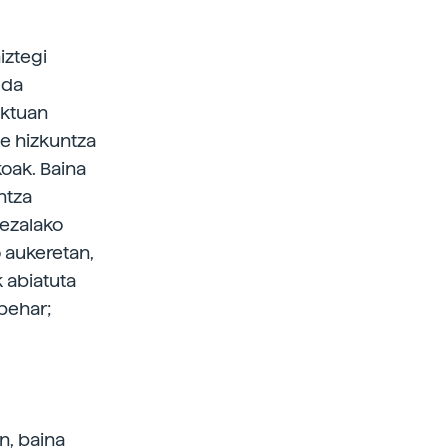
iztegi
 da
aktuan
te hizkuntza
oak. Baina
ntza
bezalako
o aukeretan,
 abiatuta
 behar;
n, baina