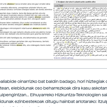
liabide oinarrizko bat baldin badago, hori hiztegiak d
rtean, elebidunak oso beharrezkoak dira kasu askotan
tzulpengintzan... Elhuyarreko Hizkuntza-Teknologien sa
bidunak ezinbestekoak ditugu hainbat arlotarako: itzu