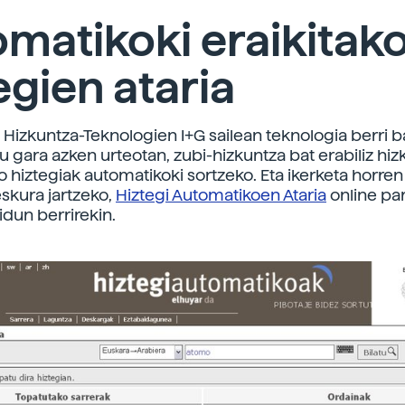
matikoki eraikitak
egien ataria
 Hizkuntza-Teknologien I+G sailean teknologia berri b
tu gara azken urteotan, zubi-hizkuntza bat erabiliz hi
o hiztegiak automatikoki sortzeko. Eta ikerketa horre
skura jartzeko,
Hiztegi Automatikoen Ataria
online pa
idun berrirekin.