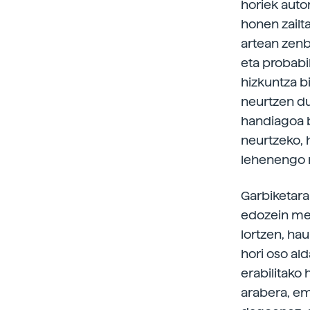
horiek auto
honen zailt
artean zenb
eta probabi
hizkuntza b
neurtzen du
handiagoa b
neurtzeko, 
lehenengo m
Garbiketara
edozein met
lortzen, ha
hori oso al
erabilitako 
arabera, em