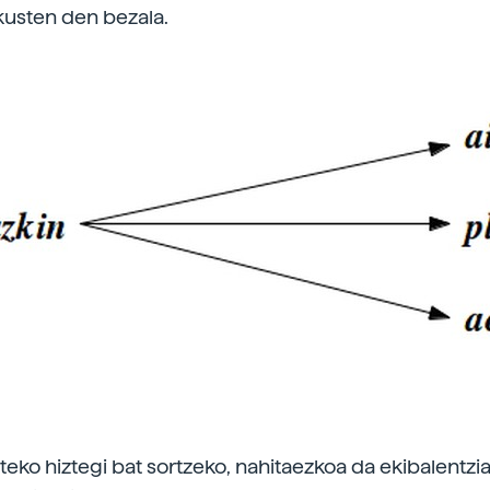
kusten den bezala.
ateko hiztegi bat sortzeko, nahitaezkoa da ekibalentzi