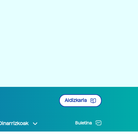
Aldizkaria
Oinarrizkoak
Buletina