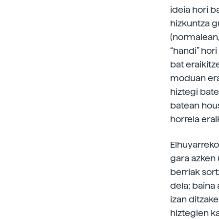
ideia hori b
hizkuntza g
(normalean, 
“handi” hori
bat eraikitz
moduan erab
hiztegi bat
batean hous
horrela era
Elhuyarreko
gara azken 
berriak sor
dela; baina 
izan ditzak
hiztegien k