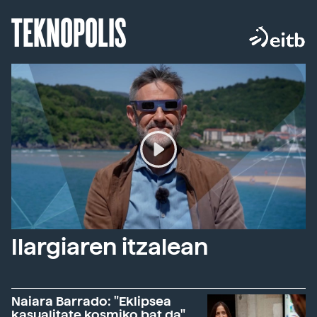
TEKNOPOLIS
Ilargiaren itzalean
Naiara Barrado: "Eklipsea
kasualitate kosmiko bat da"