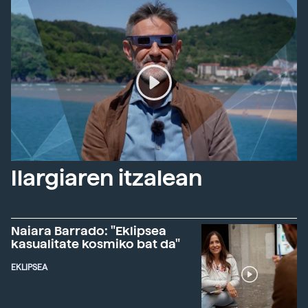
Ilargiaren itzalean
Naiara Barrado: "Eklipsea
kasualitate kosmiko bat da"
EKLIPSEA