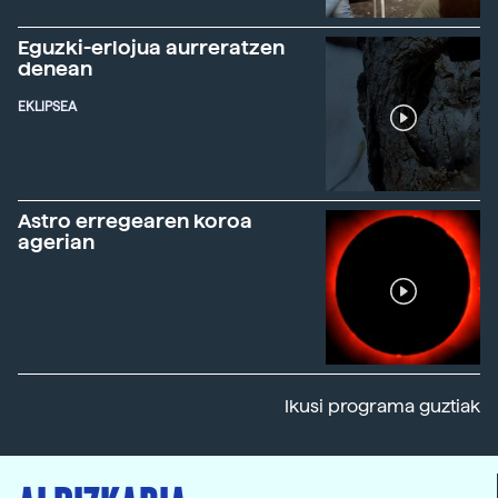
Eguzki-erlojua aurreratzen
denean
EKLIPSEA
Astro erregearen koroa
agerian
Ikusi programa guztiak