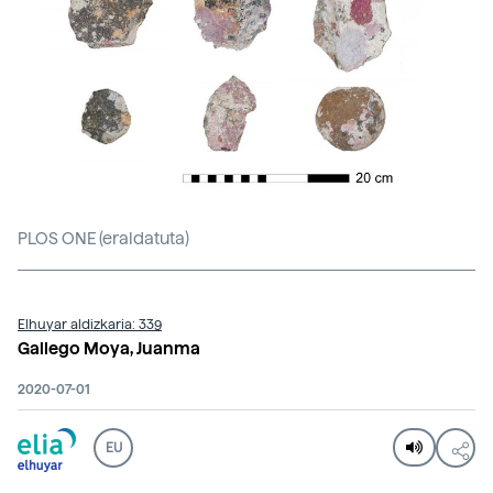
PLOS ONE (eraldatuta)
Elhuyar aldizkaria: 339
Gallego Moya, Juanma
2020-07-01
EU