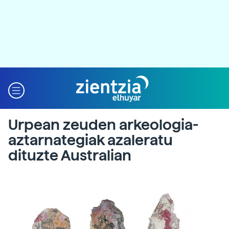
Urpean zeuden arkeologia-
aztarnategiak azaleratu
dituzte Australian