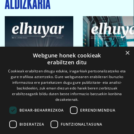
ALDIZKARIA
×
Webgune honek cookieak
erabiltzen ditu
Cookieak erabiltzen ditugu edukia, iragarkiak pertsonalizatzeko eta
gure trafikoa aztertzeko. Gure webgunearen erabilerari buruzko
informazioa ere partekatzen dugu gure publizitate- eta analisi-
bazkideekin, zuk eman diezun edo haiek beren zerbitzuak
erabiltzeagatik bildu duten beste informazio batzuekin konbina
dezaketenak.
BEHAR-BEHARREZKOA
ERRENDIMENDUA
BIDERATZEA
FUNTZIONALTASUNA
2026ko eka. 1a
2026ko mar. 1a