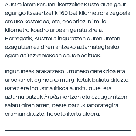
Australiaren kasuan, ikertzaileek uste dute gaur
egungo itsasertzetik 160 bat kilometrora zegoela
orduko kostaldea, eta, ondorioz, bi milioi
kilometro koadro urpean geratu zirela.
Horregatik, Australia inguratzen duten uretan
ezagutzen ez diren antzeko aztarnategi asko
egon daitezkeelakoan daude adituak.
Inguruneak arakatzeko urruneko detekzioa eta
urpekariek egindako murgilketak baliatu dituzte.
Batez ere industria litikoa aurkitu dute, eta
aztarna batzuk
in situ
ikertzen eta ezaugarritzen
saiatu diren arren, beste batzuk laborategira
eraman dituzte, hobeto ikertu aldera.