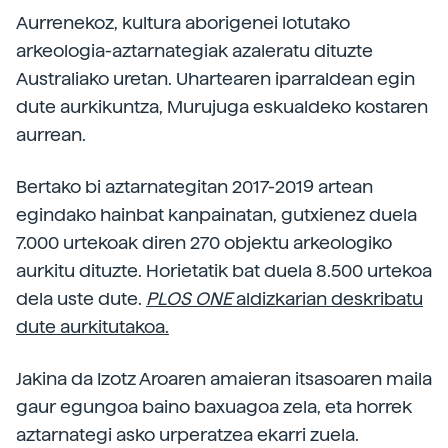
Aurrenekoz, kultura aborigenei lotutako
arkeologia-aztarnategiak azaleratu dituzte
Australiako uretan. Uhartearen iparraldean egin
dute aurkikuntza, Murujuga eskualdeko kostaren
aurrean.
Bertako bi aztarnategitan 2017-2019 artean
egindako hainbat kanpainatan, gutxienez duela
7.000 urtekoak diren 270 objektu arkeologiko
aurkitu dituzte. Horietatik bat duela 8.500 urtekoa
dela uste dute.
PLOS ONE
aldizkarian deskribatu
dute aurkitutakoa.
Jakina da Izotz Aroaren amaieran itsasoaren maila
gaur egungoa baino baxuagoa zela, eta horrek
aztarnategi asko urperatzea ekarri zuela.