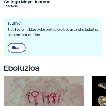
Gallego Moya, Juanma
Kazetaria
BULETINA
Bidali zure helbide elektronikoa eta jaso asteroko buletina
zure sarrera-ontzian
Bidali
Eboluzioa