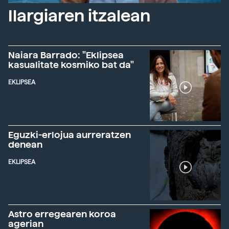
Ilargiaren itzalean
Naiara Barrado: "Eklipsea
kasualitate kosmiko bat da"
EKLIPSEA
Eguzki-erlojua aurreratzen
denean
EKLIPSEA
Astro erregearen koroa
agerian