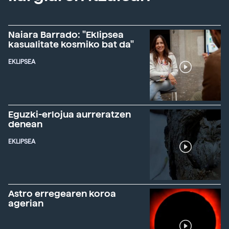
Naiara Barrado: "Eklipsea
kasualitate kosmiko bat da"
EKLIPSEA
Eguzki-erlojua aurreratzen
denean
EKLIPSEA
Astro erregearen koroa
agerian