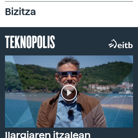
Bizitza
TEKNOPOLIS
Ilargiaren itzalean