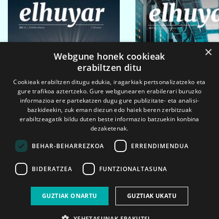
×
Webgune honek cookieak
erabiltzen ditu
Cookieak erabiltzen ditugu edukia, iragarkiak pertsonalizatzeko eta
gure trafikoa aztertzeko. Gure webgunearen erabilerari buruzko
informazioa ere partekatzen dugu gure publizitate- eta analisi-
bazkideekin, zuk eman diezun edo haiek beren zerbitzuak
erabiltzeagatik bildu duten beste informazio batzuekin konbina
dezaketenak.
BEHAR-BEHARREZKOA
ERRENDIMENDUA
BIDERATZEA
FUNTZIONALTASUNA
2026ko eka. 1a
2026ko mar. 1a
GUZTIAK ONARTU
GUZTIAK UKATU
XEHETASUNAK ERAKUTSI