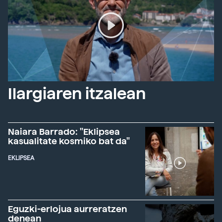
Ilargiaren itzalean
Naiara Barrado: "Eklipsea
kasualitate kosmiko bat da"
EKLIPSEA
Eguzki-erlojua aurreratzen
denean