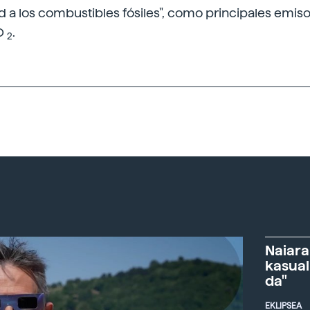
 a los combustibles fósiles", como principales emis
O
.
2
Naiara
kasual
da"
EKLIPSEA