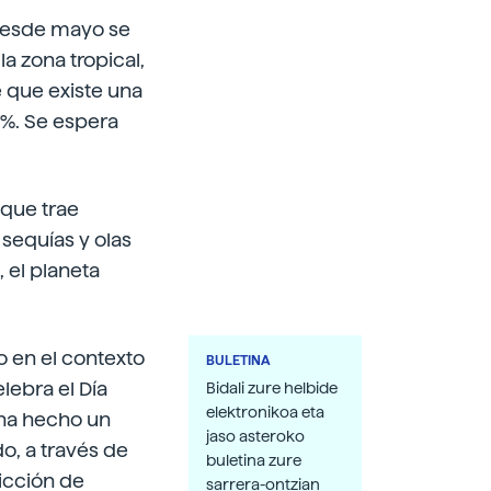
 desde mayo se
a zona tropical,
e que existe una
 %. Se espera
 que trae
 sequías y olas
 el planeta
o en el contexto
BULETINA
lebra el Día
Bidali zure helbide
elektronikoa eta
 ha hecho un
jaso asteroko
o, a través de
buletina zure
dicción de
sarrera-ontzian