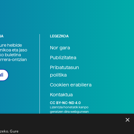
NA
LEGEZKOA
zure helbide
Nor gara
nikoa eta jaso
ko buletina
Publizitatea
arrera-ontzian
Pribatutasun
politika
li
Cookien erabilera
Kontaktua
CC BY-NC-ND 4.0
Lizentzia honetatik kanpo
geratzen dira webgunean
argitaratutako baliabide
×
grafikoak (argazki eta
ilustrazioak), baita Elhuyar ez
den bestelako erakunde eta
tzeko. Gure