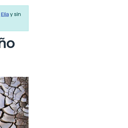
r
Elia
y sin
iño