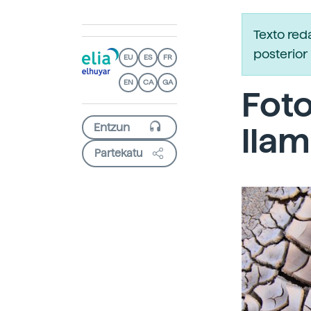
Texto red
posterior 
EU
ES
FR
EN
CA
GA
Foto
lla
Partekatu