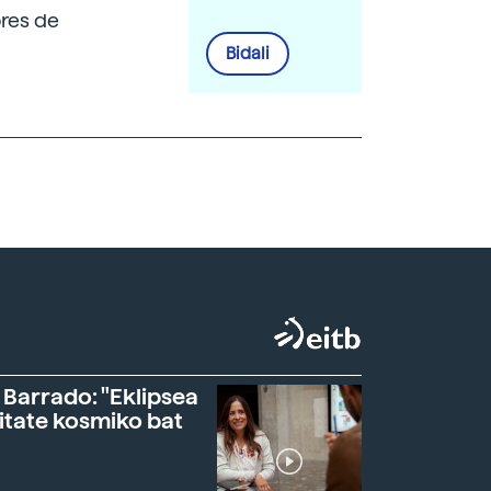
ores de
Bidali
 Barrado: "Eklipsea
itate kosmiko bat