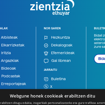
ALAK
NOR GAREN
BULETI
Bidali 
Albisteak
Hezkuntza
elektro
astero
Elkarrizketak
Dekalogoak
zure s
Iritzia
Efemerideak
Bida
Argazkiak
Gai librean
Bideoak
JARRAITU
Podcastak
Buletina
Erreportajeak
X
BlueSky
Webgune honek cookieak erabiltzen ditu
Mastodon
rabiltzen ditugu edukia, iragarkiak pertsonalizatzeko eta gure trafikoa azter