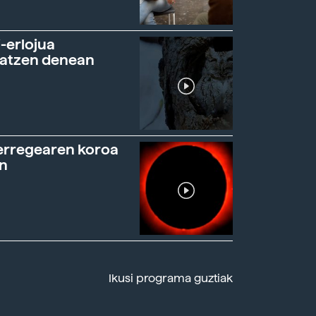
-erlojua
ratzen denean
erregearen koroa
n
Ikusi programa guztiak