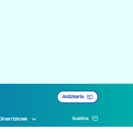
Aldizkaria
Oinarrizkoak
Buletina