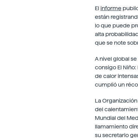
El
informe
publi
están registrand
lo que puede pro
alta probabilida
que se note sobr
A nivel global 
consigo El Niño:
de calor intensa
cumplió un réco
La Organización
del calentamient
Mundial del Med
llamamiento dire
su secretario ge