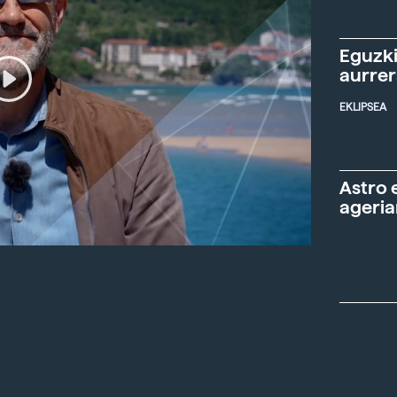
Eguzki
aurre
EKLIPSEA
Astro 
ageria