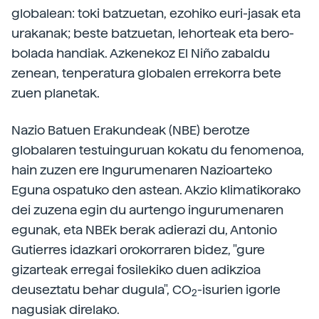
globalean: toki batzuetan, ezohiko euri-jasak eta
urakanak; beste batzuetan, lehorteak eta bero-
bolada handiak. Azkenekoz El Niño zabaldu
zenean, tenperatura globalen errekorra bete
zuen planetak.
Nazio Batuen Erakundeak (NBE) berotze
globalaren testuinguruan kokatu du fenomenoa,
hain zuzen ere Ingurumenaren Nazioarteko
Eguna ospatuko den astean. Akzio klimatikorako
dei zuzena egin du aurtengo ingurumenaren
egunak, eta NBEk berak adierazi du, Antonio
Gutierres idazkari orokorraren bidez, "gure
gizarteak erregai fosilekiko duen adikzioa
deuseztatu behar dugula", CO
-isurien igorle
2
nagusiak direlako.