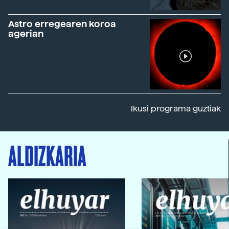
Astro erregearen koroa
agerian
Ikusi programa guztiak
ALDIZKARIA