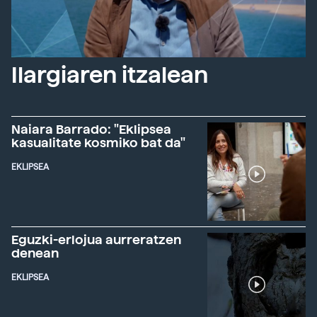
Ilargiaren itzalean
Naiara Barrado: "Eklipsea
kasualitate kosmiko bat da"
EKLIPSEA
Eguzki-erlojua aurreratzen
denean
EKLIPSEA