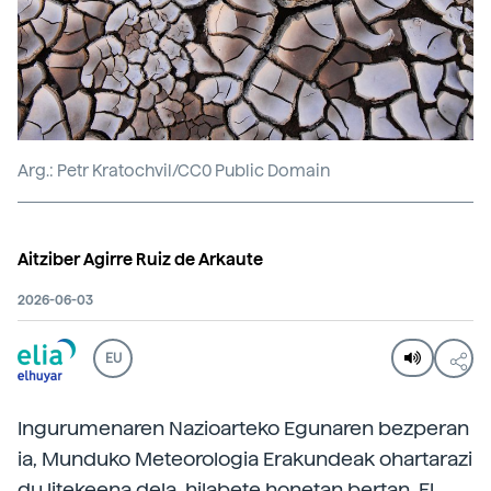
Arg.: Petr Kratochvil/CC0 Public Domain
Aitziber Agirre Ruiz de Arkaute
2026-06-03
EU
Ingurumenaren Nazioarteko Egunaren bezperan
ia, Munduko Meteorologia Erakundeak ohartarazi
du litekeena dela, hilabete honetan bertan, El