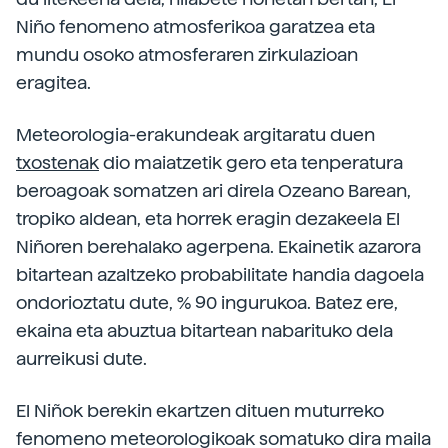
Niño fenomeno atmosferikoa garatzea eta
mundu osoko atmosferaren zirkulazioan
eragitea.
Meteorologia-erakundeak argitaratu duen
txostenak
dio maiatzetik gero eta tenperatura
beroagoak somatzen ari direla Ozeano Barean,
tropiko aldean, eta horrek eragin dezakeela El
Niñoren berehalako agerpena. Ekainetik azarora
bitartean azaltzeko probabilitate handia dagoela
ondorioztatu dute, % 90 ingurukoa. Batez ere,
ekaina eta abuztua bitartean nabarituko dela
aurreikusi dute.
El Niñok berekin ekartzen dituen muturreko
fenomeno meteorologikoak somatuko dira maila