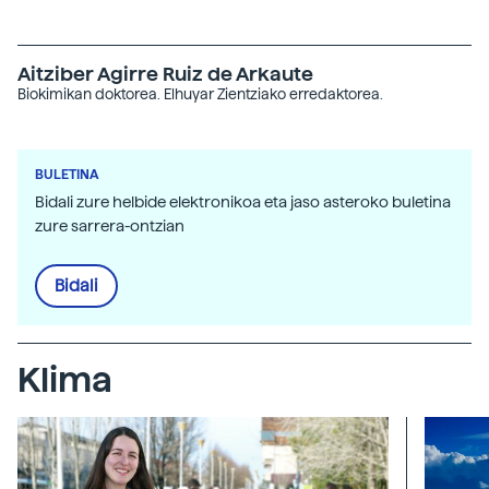
Aitziber Agirre Ruiz de Arkaute
Biokimikan doktorea. Elhuyar Zientziako erredaktorea.
BULETINA
Bidali zure helbide elektronikoa eta jaso asteroko buletina
zure sarrera-ontzian
Bidali
Klima