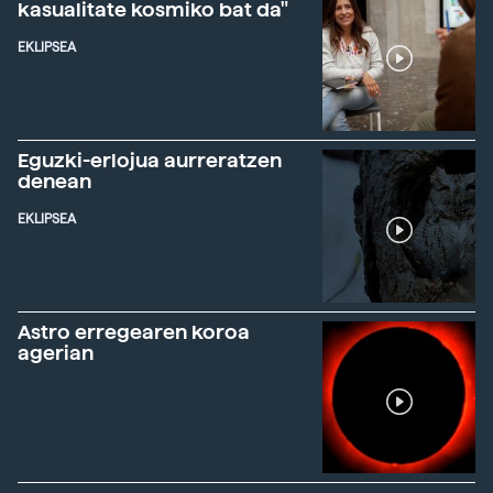
kasualitate kosmiko bat da"
EKLIPSEA
Eguzki-erlojua aurreratzen
denean
EKLIPSEA
Astro erregearen koroa
agerian