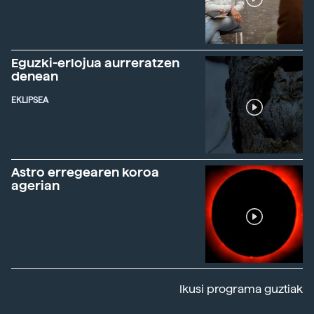
Eguzki-erlojua aurreratzen
denean
EKLIPSEA
Astro erregearen koroa
agerian
Ikusi programa guztiak