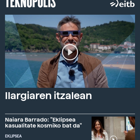
TEKNOPOLIS
Ilargiaren itzalean
Naiara Barrado: "Eklipsea
kasualitate kosmiko bat da"
EKLIPSEA