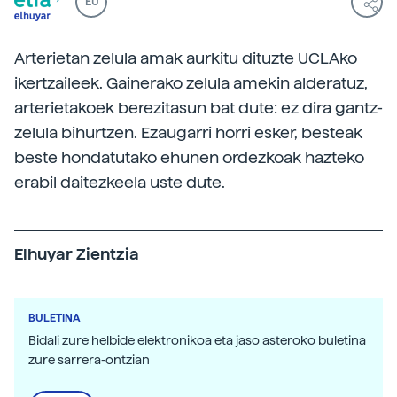
EU
Arterietan zelula amak aurkitu dituzte UCLAko
ikertzaileek. Gainerako zelula amekin alderatuz,
arterietakoek berezitasun bat dute: ez dira gantz-
zelula bihurtzen. Ezaugarri horri esker, besteak
beste hondatutako ehunen ordezkoak hazteko
erabil daitezkeela uste dute.
Elhuyar Zientzia
BULETINA
Bidali zure helbide elektronikoa eta jaso asteroko buletina
zure sarrera-ontzian