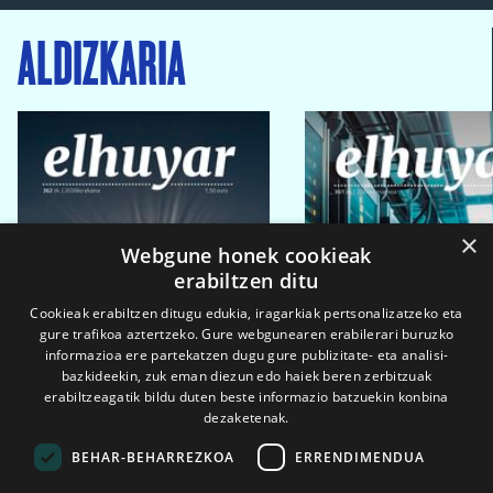
ALDIZKARIA
×
Webgune honek cookieak
erabiltzen ditu
Cookieak erabiltzen ditugu edukia, iragarkiak pertsonalizatzeko eta
gure trafikoa aztertzeko. Gure webgunearen erabilerari buruzko
informazioa ere partekatzen dugu gure publizitate- eta analisi-
bazkideekin, zuk eman diezun edo haiek beren zerbitzuak
erabiltzeagatik bildu duten beste informazio batzuekin konbina
dezaketenak.
BEHAR-BEHARREZKOA
ERRENDIMENDUA