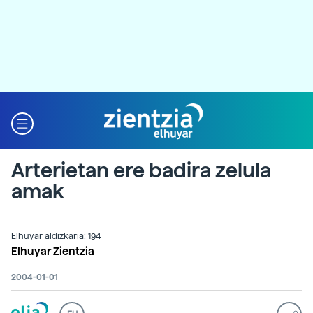
Arterietan ere badira zelula
amak
Elhuyar aldizkaria: 194
Elhuyar Zientzia
2004-01-01