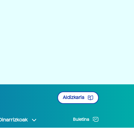
Aldizkaria
Oinarrizkoak
Buletina