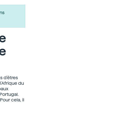
ns
de
e
s d'êtres
d'Afrique du
ipaux
 Portugal.
our cela, il