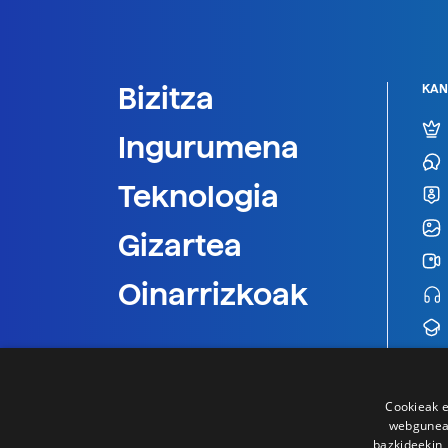
Bizitza
KAN
Ingurumena
Teknologia
Gizartea
Oinarrizkoak
Cookieak e
webgunear
bazkideekin,