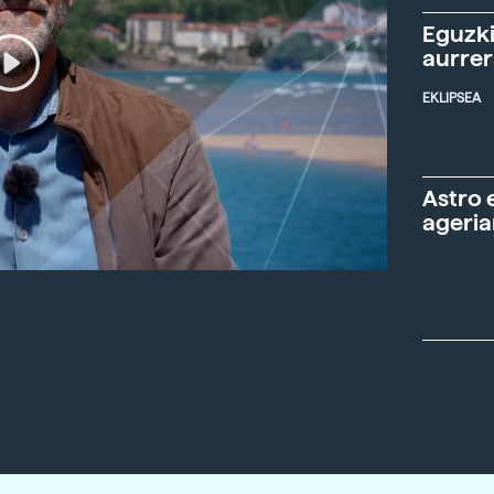
Eguzki
aurre
EKLIPSEA
Astro 
ageria