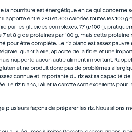
e la nourriture est énergétique en ce qui concerne s
: Il apporte entre 280 et 300 calories toutes les 100 
nie par les glucides complexes, 77 g/100 g, pratiqu
re 7 et 8 g de protéines par 100 g, mais cette protéi
né pour être complète. Le riz blanc est assez pauvre
ntégrale, quant à elle, apporte de la fibre et une impo
mais n'apporte aucun autre aliment important. Rappel
gluten et ne produit donc pas de problèmes allergiq
assez connue et importante du riz est sa capacité d
e. Le riz blanc, l'ail et la carotte sont excellents pour
ge plusieurs façons de préparer les riz. Nous allons 
r ou aux légumes illimités (tomate, champignons, poiv