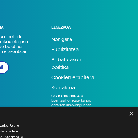
NA
LEGEZKOA
zure helbide
Nor gara
nikoa eta jaso
ko buletina
Publizitatea
arrera-ontzian
Pribatutasun
politika
li
Cookien erabilera
Kontaktua
CC BY-NC-ND 4.0
Lizentzia honetatik kanpo
geratzen dira webgunean
argitaratutako baliabide
×
grafikoak (argazki eta
ilustrazioak), baita Elhuyar ez
den bestelako erakunde eta
tzeko. Gure
norbanakoek idatzitakoak
a analisi-
ere. Kanpo-esteken bidez
te informazio
emandako edukiak esteka