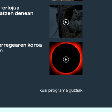
-erlojua
ratzen denean
erregearen koroa
n
Ikusi programa guztiak