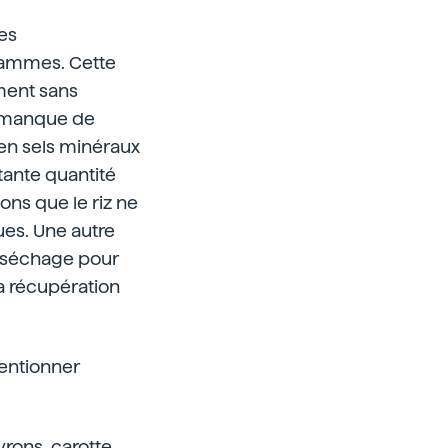
es
grammes. Cette
ement sans
ne manque de
 en sels minéraux
rtante quantité
ons que le riz ne
ues. Une autre
e séchage pour
 la récupération
mentionner
rons, carotte,