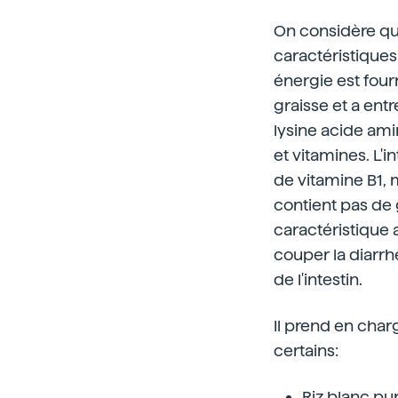
On considère qu
caractéristiques
énergie est four
graisse et a ent
lysine acide ami
et vitamines. L'i
de vitamine B1, 
contient pas de 
caractéristique 
couper la diarrhé
de l'intestin.
Il prend en char
certains:
Riz blanc pu