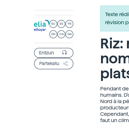
Texte réd
révision 
EU
ES
FR
EN
CA
GA
Riz:
nom
Partekatu
plat
Pendant des 
humains. D'
Nord à la pé
producteurs 
Cependant, 
faut un cli