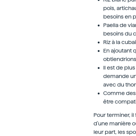
pois, articha
besoins en p
Paella de vi
besoins du c
Riz à la cub
En ajoutant 
obtiendrions
Il est de plu
demande un d
avec du thon
Comme dessert
être compati
Pour terminer, i
d'une manière o
leur part, les s