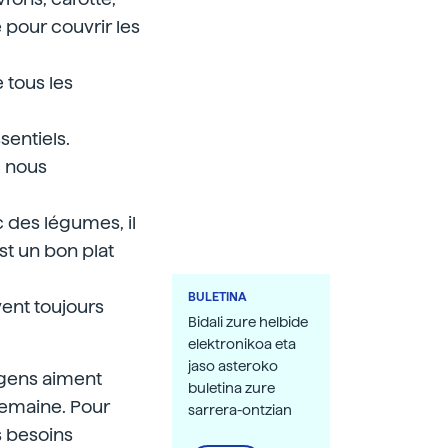
e pour couvrir les
 tous les
sentiels.
, nous
ec des légumes, il
st un bon plat
BULETINA
ivent toujours
Bidali zure helbide
elektronikoa eta
jaso asteroko
s gens aiment
buletina zure
semaine. Pour
sarrera-ontzian
s besoins