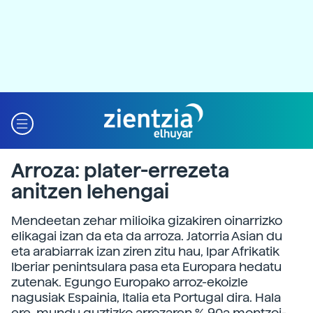
Arroza: plater-errezeta
anitzen lehengai
Mendeetan zehar milioika gizakiren oinarrizko
elikagai izan da eta da arroza. Jatorria Asian du
eta arabiarrak izan ziren zitu hau, Ipar Afrikatik
Iberiar penintsulara pasa eta Europara hedatu
zutenak. Egungo Europako arroz-ekoizle
nagusiak Espainia, Italia eta Portugal dira. Hala
ere, mundu guztizko arrozaren % 90a montzoi-