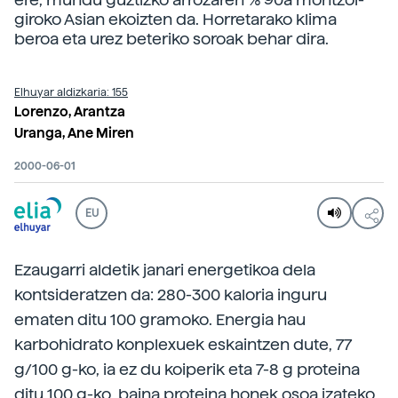
giroko Asian ekoizten da. Horretarako klima
beroa eta urez beteriko soroak behar dira.
Elhuyar aldizkaria: 155
Lorenzo, Arantza
Uranga, Ane Miren
2000-06-01
EU
Ezaugarri aldetik janari energetikoa dela
kontsideratzen da: 280-300 kaloria inguru
ematen ditu 100 gramoko. Energia hau
karbohidrato konplexuek eskaintzen dute, 77
g/100 g-ko, ia ez du koiperik eta 7-8 g proteina
ditu 100 g-ko, baina proteina honek osoa izateko