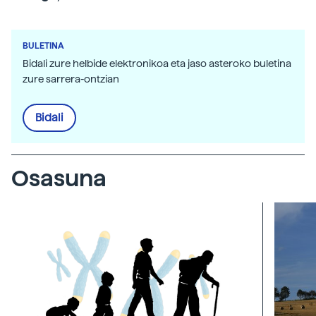
BULETINA
Bidali zure helbide elektronikoa eta jaso asteroko buletina
zure sarrera-ontzian
Bidali
Osasuna