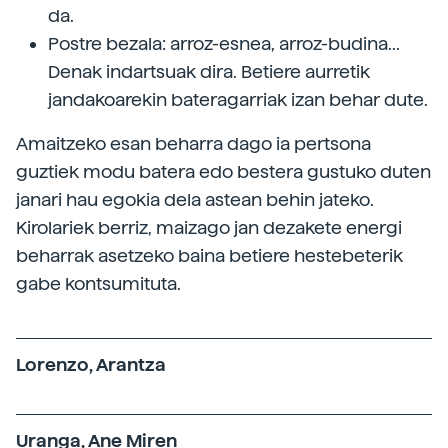
da.
Postre bezala: arroz-esnea, arroz-budina...
Denak indartsuak dira. Betiere aurretik
jandakoarekin bateragarriak izan behar dute.
Amaitzeko esan beharra dago ia pertsona
guztiek modu batera edo bestera gustuko duten
janari hau egokia dela astean behin jateko.
Kirolariek berriz, maizago jan dezakete energi
beharrak asetzeko baina betiere hestebeterik
gabe kontsumituta.
Lorenzo, Arantza
Uranga, Ane Miren