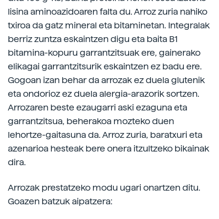
lisina aminoazidoaren falta du. Arroz zuria nahiko
txiroa da gatz mineral eta bitaminetan. Integralak
berriz zuntza eskaintzen digu eta baita B1
bitamina-kopuru garrantzitsuak ere, gainerako
elikagai garrantzitsurik eskaintzen ez badu ere.
Gogoan izan behar da arrozak ez duela glutenik
eta ondorioz ez duela alergia-arazorik sortzen.
Arrozaren beste ezaugarri aski ezaguna eta
garrantzitsua, beherakoa mozteko duen
lehortze-gaitasuna da. Arroz zuria, baratxuri eta
azenarioa hesteak bere onera itzultzeko bikainak
dira.
Arrozak prestatzeko modu ugari onartzen ditu.
Goazen batzuk aipatzera: