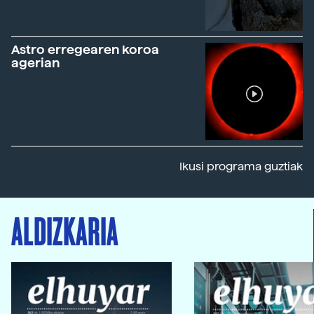
Astro erregearen koroa
agerian
Ikusi programa guztiak
ALDIZKARIA