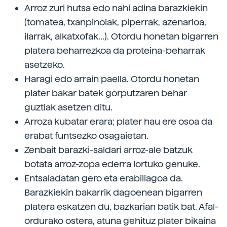
Arroz zuri hutsa edo nahi adina barazkiekin
(tomatea, txanpinoiak, piperrak, azenarioa,
ilarrak, alkatxofak...). Otordu honetan bigarren
platera beharrezkoa da proteina-beharrak
asetzeko.
Haragi edo arrain paella. Otordu honetan
plater bakar batek gorputzaren behar
guztiak asetzen ditu.
Arroza kubatar erara; plater hau ere osoa da
erabat funtsezko osagaietan.
Zenbait barazki-saldari arroz-ale batzuk
botata arroz-zopa ederra lortuko genuke.
Entsaladatan gero eta erabiliagoa da.
Barazkiekin bakarrik dagoenean bigarren
platera eskatzen du, bazkarian batik bat. Afal-
ordurako ostera, atuna gehituz plater bikaina