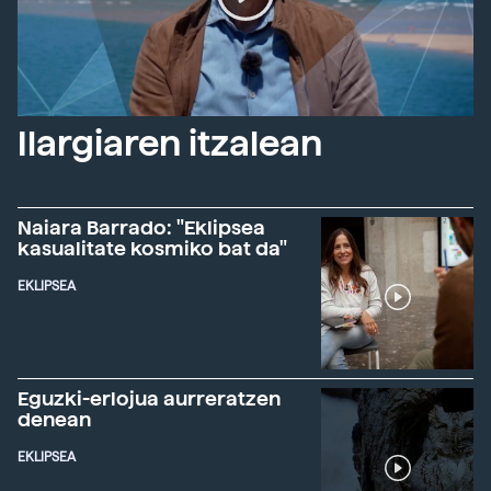
Ilargiaren itzalean
Naiara Barrado: "Eklipsea
kasualitate kosmiko bat da"
EKLIPSEA
Eguzki-erlojua aurreratzen
denean
EKLIPSEA