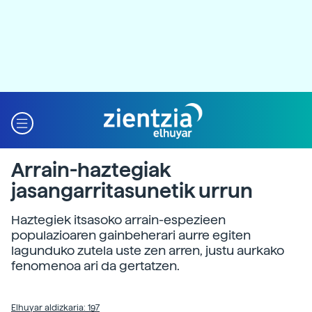
Arrain-haztegiak
jasangarritasunetik urrun
Haztegiek itsasoko arrain-espezieen
populazioaren gainbeherari aurre egiten
lagunduko zutela uste zen arren, justu aurkako
fenomenoa ari da gertatzen.
Elhuyar aldizkaria: 197