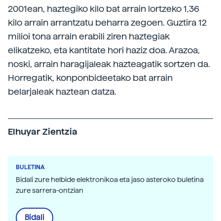
2001ean, haztegiko kilo bat arrain lortzeko 1,36
kilo arrain arrantzatu beharra zegoen. Guztira 12
milioi tona arrain erabili ziren haztegiak
elikatzeko, eta kantitate hori haziz doa. Arazoa,
noski, arrain haragijaleak hazteagatik sortzen da.
Horregatik, konponbideetako bat arrain
belarjaleak haztean datza.
Elhuyar Zientzia
BULETINA
Bidali zure helbide elektronikoa eta jaso asteroko buletina
zure sarrera-ontzian
Bidali