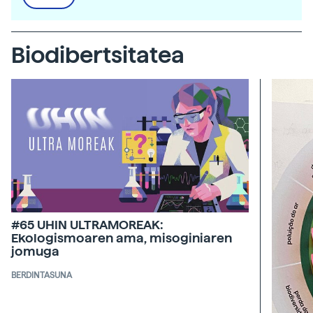
Biodibertsitatea
#65 UHIN ULTRAMOREAK:
Ekologismoaren ama, misoginiaren
jomuga
BERDINTASUNA