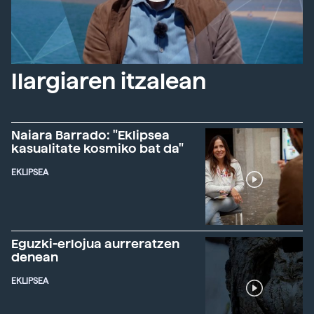
Ilargiaren itzalean
Naiara Barrado: "Eklipsea
kasualitate kosmiko bat da"
EKLIPSEA
Eguzki-erlojua aurreratzen
denean
EKLIPSEA