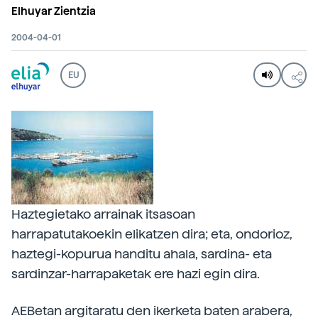
Elhuyar Zientzia
2004-04-01
EU
Haztegietako arrainak itsasoan
harrapatutakoekin elikatzen dira; eta, ondorioz,
haztegi-kopurua handitu ahala, sardina- eta
sardinzar-harrapaketak ere hazi egin dira.
AEBetan argitaratu den ikerketa baten arabera,