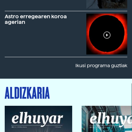
Astro erregearen koroa
agerian
Ikusi programa guztiak
ALDIZKARIA