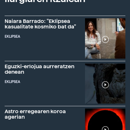
Naiara Barrado: "Eklipsea
kasualitate kosmiko bat da"
EKLIPSEA
Eguzki-erlojua aurreratzen
denean
EKLIPSEA
Astro erregearen koroa
agerian