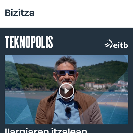
Bizitza
TEKNOPOLIS
Ilargiaren itzalean