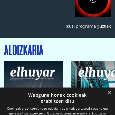
Ikusi programa guztiak
ALDIZKARIA
×
Webgune honek cookieak
erabiltzen ditu
Cookieak erabiltzen ditugu edukia, iragarkiak pertsonalizatzeko eta
gure trafikoa aztertzeko. Gure webgunearen erabilerari buruzko