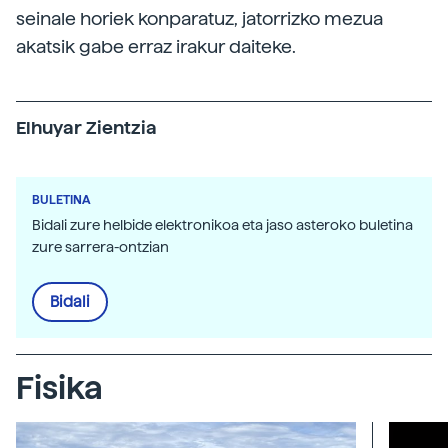
seinale horiek konparatuz, jatorrizko mezua
akatsik gabe erraz irakur daiteke.
Elhuyar Zientzia
BULETINA
Bidali zure helbide elektronikoa eta jaso asteroko buletina
zure sarrera-ontzian
Bidali
Fisika