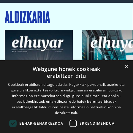
ALDIZKARIA
×
Webgune honek cookieak
erabiltzen ditu
Cookieak erabiltzen ditugu edukia, iragarkiak pertsonalizatzeko eta
gure trafikoa aztertzeko. Gure webgunearen erabilerari buruzko
informazioa ere partekatzen dugu gure publizitate- eta analisi-
bazkideekin, zuk eman diezun edo haiek beren zerbitzuak
erabiltzeagatik bildu duten beste informazio batzuekin konbina
dezaketenak.
BEHAR-BEHARREZKOA
ERRENDIMENDUA