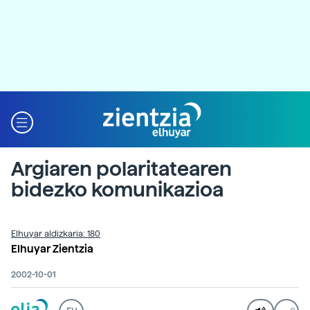
Argiaren polaritatearen
bidezko komunikazioa
Elhuyar aldizkaria: 180
Elhuyar Zientzia
2002-10-01