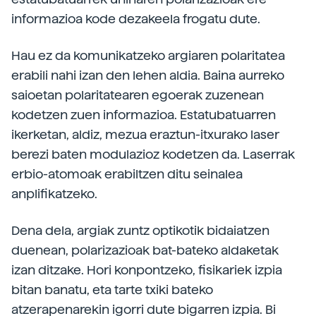
informazioa kode dezakeela frogatu dute.
Hau ez da komunikatzeko argiaren polaritatea
erabili nahi izan den lehen aldia. Baina aurreko
saioetan polaritatearen egoerak zuzenean
kodetzen zuen informazioa. Estatubatuarren
ikerketan, aldiz, mezua eraztun-itxurako laser
berezi baten modulazioz kodetzen da. Laserrak
erbio-atomoak erabiltzen ditu seinalea
anplifikatzeko.
Dena dela, argiak zuntz optikotik bidaiatzen
duenean, polarizazioak bat-bateko aldaketak
izan ditzake. Hori konpontzeko, fisikariek izpia
bitan banatu, eta tarte txiki bateko
atzerapenarekin igorri dute bigarren izpia. Bi