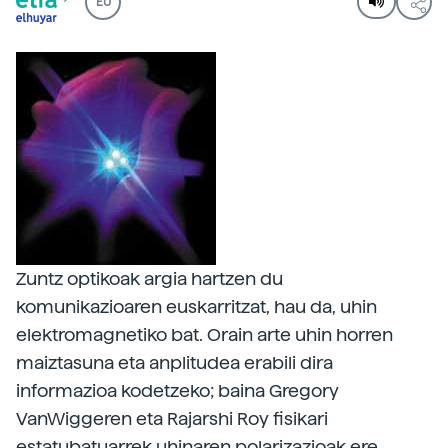
EU
Zuntz optikoak argia hartzen du
komunikazioaren euskarritzat, hau da, uhin
elektromagnetiko bat. Orain arte uhin horren
maiztasuna eta anplitudea erabili dira
informazioa kodetzeko; baina Gregory
VanWiggeren eta Rajarshi Roy fisikari
estatubatuarrek uhinaren polarizazioak ere