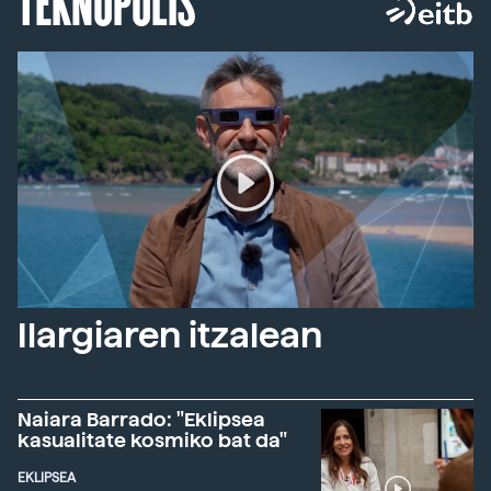
TEKNOPOLIS
Ilargiaren itzalean
Naiara Barrado: "Eklipsea
kasualitate kosmiko bat da"
EKLIPSEA