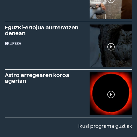
Eguzki-erlojua aurreratzen
denean
EKLIPSEA
Astro erregearen koroa
agerian
Ikusi programa guztiak