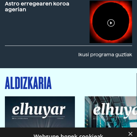
Astro erregearen koroa
agerian
Ikusi programa guztiak
ALDIZKARIA
×
Webgune honek cookieak