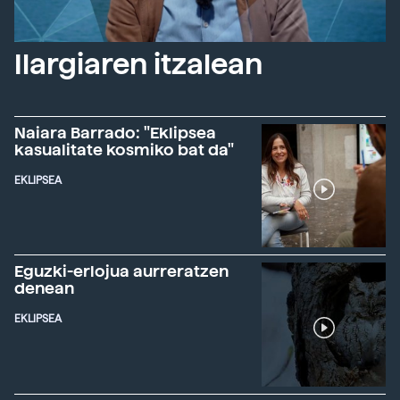
Ilargiaren itzalean
Naiara Barrado: "Eklipsea
kasualitate kosmiko bat da"
EKLIPSEA
Eguzki-erlojua aurreratzen
denean
EKLIPSEA