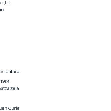
(J. J.
en.
in batera.
 1901.
atza zela
zuen Curie