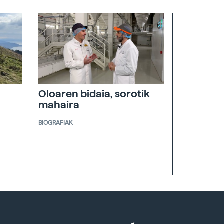
Oloaren bidaia, sorotik
mahaira
BIOGRAFIAK