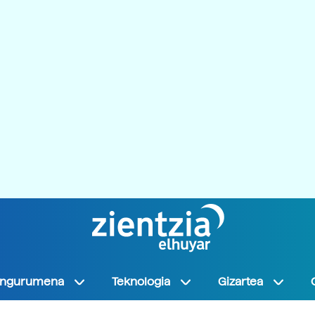
Ingurumena
Teknologia
Gizartea