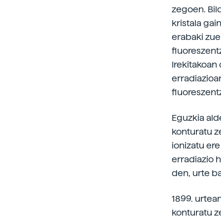
zegoen. Bil
kristala gai
erabaki zue
fluoreszent
Irekitakoan
erradiazioa
fluoreszentz
Eguzkia alde
konturatu ze
ionizatu er
erradiazio h
den, urte ba
1899. urtea
konturatu ze