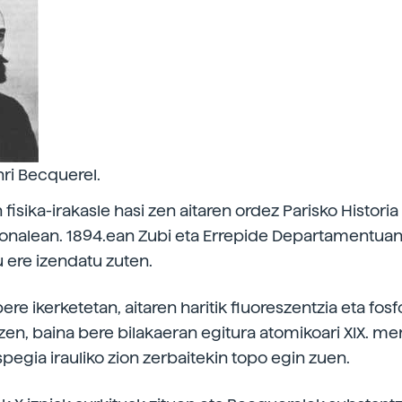
ri Becquerel.
 fisika-irakasle hasi zen aitaren ordez Parisko Histori
onalean. 1894.ean Zubi eta Errepide Departamentua
u ere izendatu zuten.
re ikerketetan, aitaren haritik fluoreszentzia eta fos
i zen, baina bere bilakaeran egitura atomikoari XIX. 
pegia irauliko zion zerbaitekin topo egin zuen.