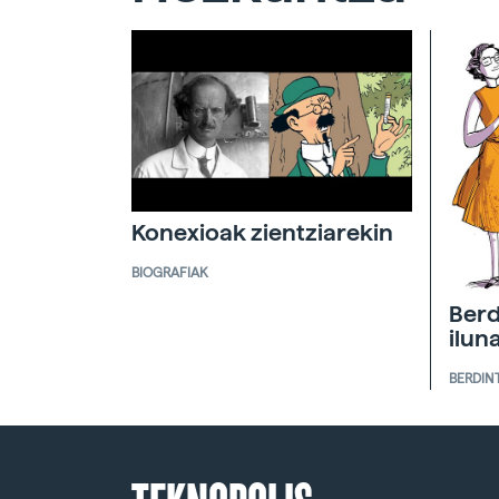
Konexioak zientziarekin
BIOGRAFIAK
Berd
ilun
BERDIN