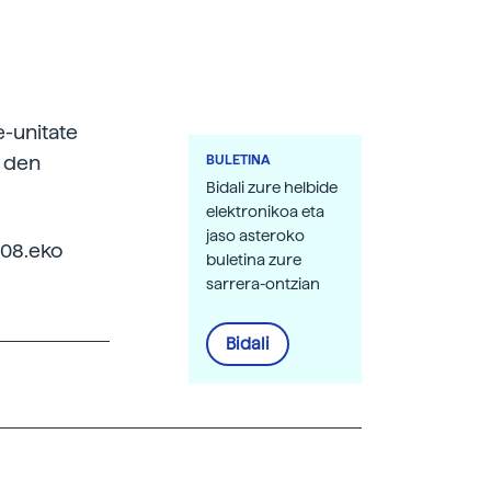
e-unitate
r den
BULETINA
Bidali zure helbide
elektronikoa eta
jaso asteroko
908.eko
buletina zure
sarrera-ontzian
Bidali