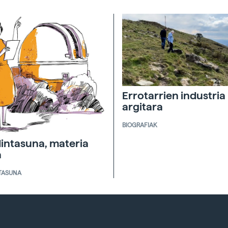
Errotarrien industria
argitara
BIOGRAFIAK
intasuna, materia
a
TASUNA