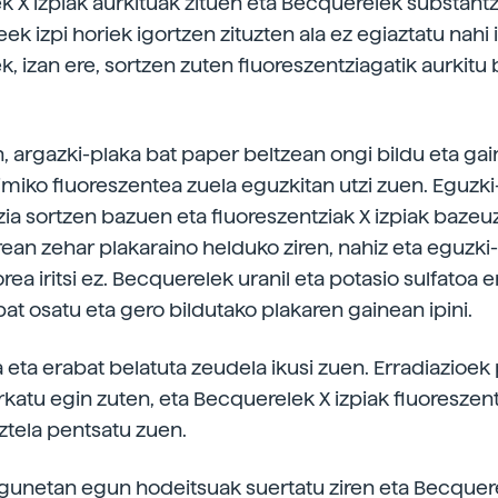
 X izpiak aurkituak zituen eta Becquerelek substantz
ek izpi horiek igortzen zituzten ala ez egiaztatu nahi 
 izan ere, sortzen zuten fluoreszentziagatik aurkitu 
n, argazki-plaka bat paper beltzean ongi bildu eta ga
miko fluoreszentea zuela eguzkitan utzi zuen. Eguzki
zia sortzen bazuen eta fluoreszentziak X izpiak bazeuz
ean zehar plakaraino helduko ziren, nahiz eta eguzki-
rea iritsi ez. Becquerelek uranil eta potasio sulfatoa er
at osatu eta gero bildutako plakaren gainean ipini.
a eta erabat belatuta zeudela ikusi zuen. Erradiazioek
rkatu egin zuten, eta Becquerelek X izpiak fluoreszen
uztela pentsatu zuen.
unetan egun hodeitsuak suertatu ziren eta Becquere