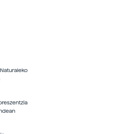
a Naturaleko
n
foreszentzia
mendean