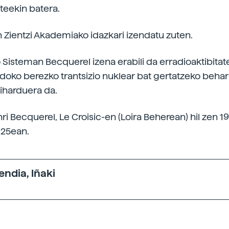
eekin batera.
n Zientzi Akademiako idazkari izendatu zuten.
 Sisteman Becquerel izena erabili da erradioaktibitat
doko berezko trantsizio nuklear bat gertatzeko beha
iharduera da.
ri Becquerel, Le Croisic-en (Loira Beherean) hil zen 1
 25ean.
ndia, Iñaki