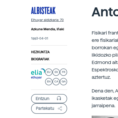
ALBISTEAK
Anto
Elhuyar aldizkaria: 70
Azkune Mendia, Iñaki
Fisikari fra
1993-04-01
ere fisikar
borrokan eg
HEZKUNTZA
likidozko pi
BIOGRAFIAK
Edmond aita
Espektrosko
EU
ES
FR
aztertuz.
EN
CA
GA
Dena den, A
ikasketak e
jarraipena.
Partekatu