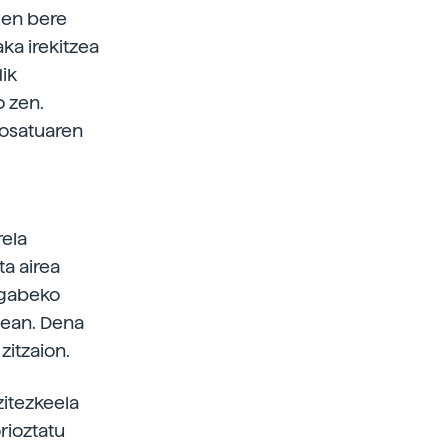
uen bere
aka irekitzea
dik
o zen.
posatuaren
rela
ta airea
engabeko
8.ean. Dena
zitzaion.
itezkeela
rioztatu