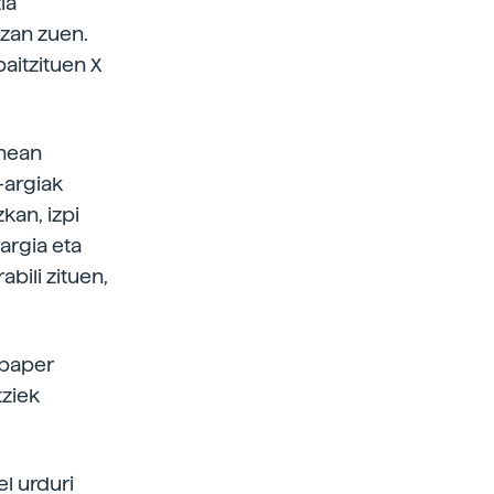
ia
izan zuen.
baitzituen X
inean
-argiak
kan, izpi
argia eta
abili zituen,
 paper
tziek
l urduri