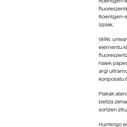
Roentgen-ek
fluoreszente
Roentgen-ek,
izpiak.
1896. urtea
elementu ki
fluoreszent
haiek paper
argi ultramo
konposatu b
Plakak ater
beltza zeha
sortzen zit
Hurrengo eg