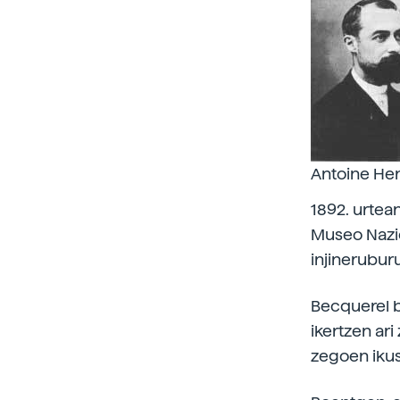
Antoine Hen
1892. urtean
Museo Nazi
injinerubur
Becquerel be
ikertzen ar
zegoen ikus