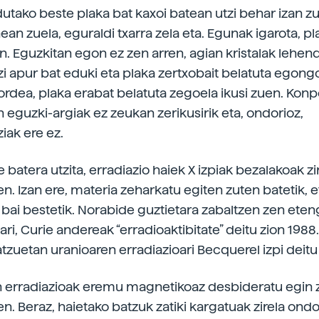
dutako beste plaka bat kaxoi batean utzi behar izan z
nean zuela, eguraldi txarra zela eta. Egunak igarota, pl
n. Eguzkitan egon ez zen arren, agian kristalak lehen
zi apur bat eduki eta plaka zertxobait belatuta egong
 ordea, plaka erabat belatuta zegoela ikusi zuen. Kon
n eguzki-argiak ez zeukan zerikusirik eta, ondorioz,
iak ere ez.
 batera utzita, erradiazio haiek X izpiak bezalakoak zi
n. Izan ere, materia zeharkatu egiten zuten batetik, e
e bai bestetik. Norabide guztietara zabaltzen zen et
ari, Curie andereak “erradioaktibitate” deitu zion 198
tzuetan uranioaren erradiazioari Becquerel izpi deitu 
n erradiazioak eremu magnetikoaz desbideratu egin z
n. Beraz, haietako batzuk zatiki kargatuak zirela ondo