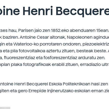
ine Henri Becquere
ntses hau, Parisen jaio zen 1852.eko abenduaren 15ean
iak baziren. Antoine Cesar aitonak, Napoleonen agindu
in eta Waterloo-ko porrotaren ondoren, piezoelektrizi
la eta pila fotovoltaikoa aztertu zituen, besteak beste
, fluoreszentziaz eta fosforeszentziaz arduratu zen.
pian plaka fotografikoak erabili zituen, erradiazio ul
ntoine Henri Becquerel Eskola Politeknikoan hasi zen 
giten eta gero Errepide Injinerutzako eskolan eman zi