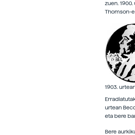
zuen. 1900. 
Thomson-ek 
1903. urtea
Erradiatutak
urtean Becq
eta bere ba
Bere aurkik