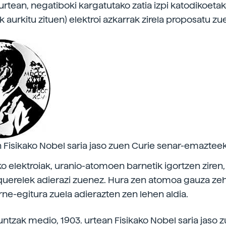
urtean, negatiboki kargatutako zatia izpi katodikoetako 
aurkitu zituen) elektroi azkarrak zirela proposatu zu
n Fisikako Nobel saria jaso zuen Curie senar-emazteek
o elektroiak, uranio-atomoen barnetik igortzen ziren,
uerelek adierazi zuenez. Hura zen atomoa gauza zeh
rne-egitura zuela adierazten zen lehen aldia.
untzak medio, 1903. urtean Fisikako Nobel saria jaso 