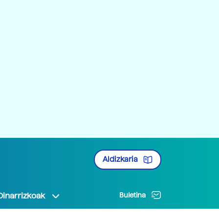
Aldizkaria
Oinarrizkoak
Buletina