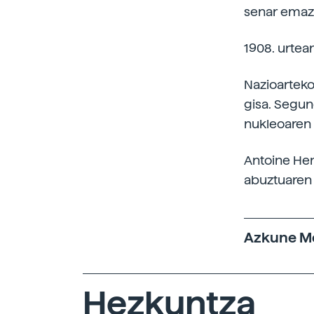
senar emazt
1908. urtea
Nazioarteko
gisa. Segun
nukleoaren 
Antoine Hen
abuztuaren
Azkune Me
Hezkuntza