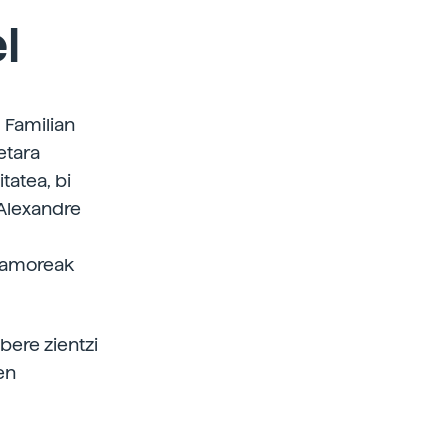
l
. Familian
etara
tatea, bi
. Alexandre
tramoreak
bere zientzi
en