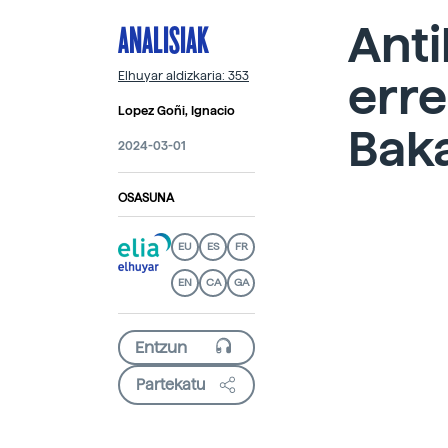
ANALISIAK
Anti
erre
Elhuyar aldizkaria: 353
Lopez Goñi, Ignacio
Baka
2024-03-01
OSASUNA
EU
ES
FR
EN
CA
GA
Partekatu