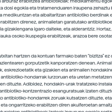
an arduraz erabiltzea antibiotikoak: medikamentu ego
ta dosi egokia eta tratamenduaren iraupena zehaztu 
za medikuntzan eta albaitaritzan antibiotiko berdinak
rabiltzen direnez, animalietan garatutako antibiotiko
ia gizakiengana igaro daiteke, eta alderantziz. Hortaz
dauka osoko ikuspegia erabiltzeak, arazoa bere osot
utxitan hartzen da kontuan farmako baten “bizitza” ez 
zientearen gorputzetik kanporatzen denean. Animali
k, eskrezioetatik eta gizakien eta animalien hondakine
o antibiotiko-hondarrak lurzoruan eta uretan metatzen 
ten dituzte. Adibidez, hondakin-urak tratatzeko instal
antibiotiko-kontzentrazio esanguratsuak izaten dituzt
o antibiotiko-hondarrek zoruak kutsatzen dituzte, et
 eta ongarritzeko erabiltzen diren akuiferoetan amait
turaletan antibiotikoak izateak ingurune egokia sort