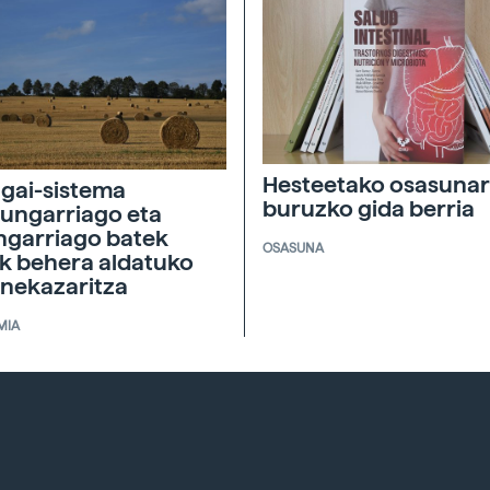
Hesteetako osasunar
agai-sistema
buruzko gida berria
ungarriago eta
ngarriago batek
OSASUNA
ik behera aldatuko
 nekazaritza
MIA