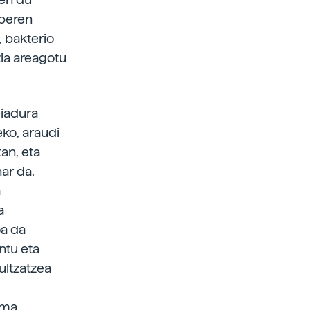
 beren
, bakterio
zia areagotu
eiadura
eko, araudi
an, eta
har da.
a
a
oa da
ntu eta
ultzatzea
ama