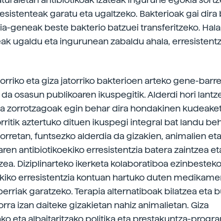
resistenteak garatu eta ugaltzeko. Bakterioak gai dira
zia-geneak beste bakterio batzuei transferitzeko. Hala
eak ugaldu eta ingurunean zabaldu ahala, erresistent
torriko eta giza jatorriko bakterioen arteko gene-barr
 da osasun publikoaren ikuspegitik. Alderdi hori lantz
ta zorrotzagoak egin behar dira hondakinen kudeaket
rritik aztertuko dituen ikuspegi integral bat landu be
orretan, funtsezko alderdia da gizakien, animalien et
en antibiotikoekiko erresistentzia batera zaintzea et
zea. Diziplinarteko ikerketa kolaboratiboa ezinbestek
ekiko erresistentzia kontuan hartuko duten medikame
erriak garatzeko. Terapia alternatiboak bilatzea eta b
rra izan daiteke gizakietan nahiz animalietan. Giza
o eta albaitaritzako politika eta prestakuntza-progr