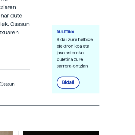
tziaren
ehar dute
alek. Osasun
atxuaren
BULETINA
Bidali zure helbide
elektronikoa eta
jaso asteroko
buletina zure
sarrera-ontzian
Bidali
 (Osasun