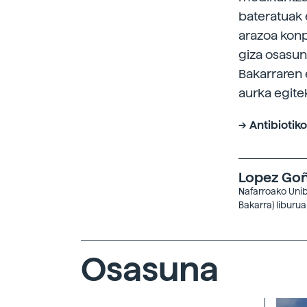
bateratuak 
arazoa konp
giza osasun
Bakarraren 
aurka egit
->
Antibiotik
Lopez Goñ
Nafarroako Unib
Bakarra) liburua
Osasuna