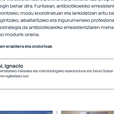
egin behar dira. Funtsean, antibiotikoekiko erresisten
ontzeko, modu koordinatuan eta lankidetzan aritu b
gintzako, albaitaritzako eta ingurumeneko profesion
estrategia da antibiotikoekiko erresistentziaren meh
eko modurik onena.
oen erabilera eta ondorioak
i, Ignacio
ertsitateko irakaslea eta mikrobiologiako katedraduna eta Salud Global
ren egileetako bat