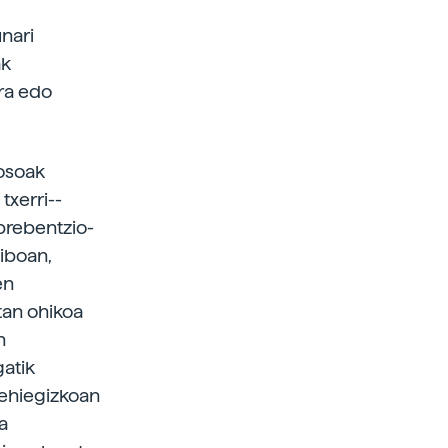
unari
ak
rra edo
iosoak
txerri-­
 prebentzio-
siboan,
en
tan ohikoa
n
gatik
gehiegizkoan
a