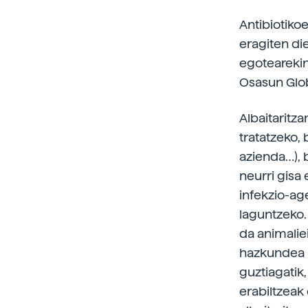
Antibiotikoe
eragiten di
egotearekin
Osasun Glob
Albaitaritz
tratatzeko, 
azienda…), 
neurri gisa 
infekzio-ag
laguntzeko.
da animalie
hazkundea b
guztiagatik
erabiltzeak