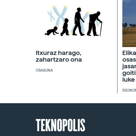
Itxuraz harago,
Elik
zahartzaro ona
osas
jasa
OSASUNA
goit
luke
EKONO
TEKNOPOLIS