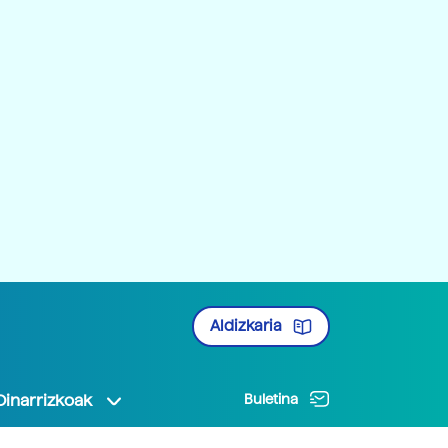
Aldizkaria
Oinarrizkoak
Buletina