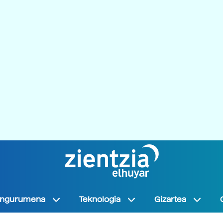
Ingurumena
Teknologia
Gizartea