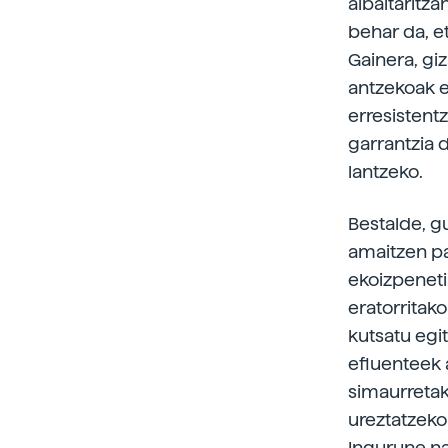
albaitaritz
behar da, e
Gainera, gi
antzekoak e
erresistentz
garrantzia 
lantzeko.
Bestalde, g
amaitzen pa
ekoizpeneti
eratorritak
kutsatu egi
efluenteek 
simaurretak
ureztatzeko
Ingurune na