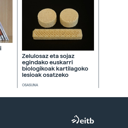
i
Zelulosaz eta sojaz
egindako euskarri
biologikoak kartilagoko
lesioak osatzeko
OSASUNA