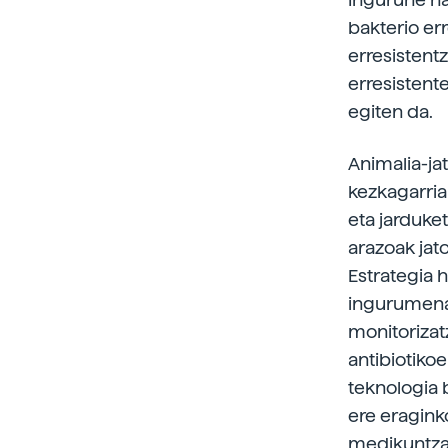
bakterio er
erresistent
erresistent
egiten da.
Animalia-ja
kezkagarria
eta jarduke
arazoak jato
Estrategia h
ingurumenar
monitorizat
antibiotiko
teknologia b
ere eraginko
medikuntzak