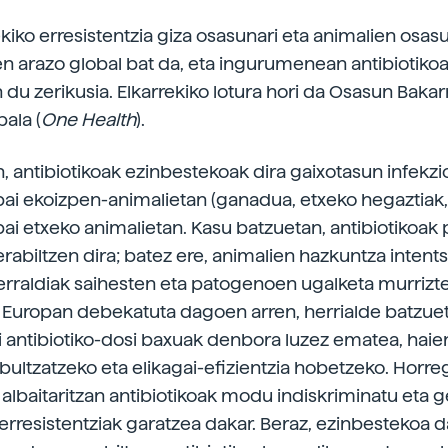
kiko erresistentzia giza osasunari eta animalien osas
en arazo global bat da, eta ingurumenean antibiotiko
 du zerikusia. Elkarrekiko lotura hori da Osasun Baka
ala (
One Health
).
an, antibiotikoak ezinbestekoak dira gaixotasun infekz
bai ekoizpen-­animalietan (ganadua, etxeko hegaztiak, 
bai etxeko animalietan. Kasu batzuetan, antibiotikoak
erabiltzen dira; batez ere, animalien hazkuntza intent
erraldiak saihesten eta patogenoen ugalketa murrizt
 Europan debekatuta dagoen arren, herrialde batzue
i antibiotiko-­dosi baxuak denbora luzez ematea, haie
ultzatzeko eta elikagai-­efizientzia hobetzeko. Horre
, albaitaritzan antibiotikoak modu indiskriminatu eta 
 erresistentziak garatzea dakar. Beraz, ezinbestekoa d