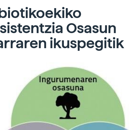
biotikoekiko
sistentzia Osasun
rraren ikuspegitik