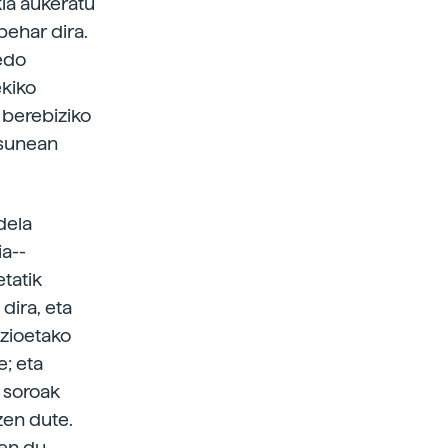
kia aukeratu
behar dira.
 edo
ekiko
, berebiziko
asunean
dela
a-­
tatik
dira, eta
azioetako
e; eta
a soroak
zen dute.
zen du