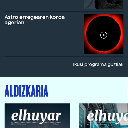
Astro erregearen koroa
agerian
Ikusi programa guztiak
ALDIZKARIA