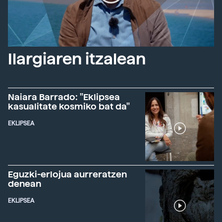
Ilargiaren itzalean
Naiara Barrado: "Eklipsea
kasualitate kosmiko bat da"
EKLIPSEA
Eguzki-erlojua aurreratzen
denean
EKLIPSEA