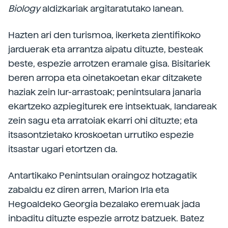
Biology
aldizkariak argitaratutako lanean.
Hazten ari den turismoa, ikerketa zientifikoko
jarduerak eta arrantza aipatu dituzte, besteak
beste, espezie arrotzen eramale gisa. Bisitariek
beren arropa eta oinetakoetan ekar ditzakete
haziak zein lur-arrastoak; penintsulara janaria
ekartzeko azpiegiturek ere intsektuak, landareak
zein sagu eta arratoiak ekarri ohi dituzte; eta
itsasontzietako kroskoetan urrutiko espezie
itsastar ugari etortzen da.
Antartikako Penintsulan oraingoz hotzagatik
zabaldu ez diren arren, Marion Irla eta
Hegoaldeko Georgia bezalako eremuak jada
inbaditu dituzte espezie arrotz batzuek. Batez