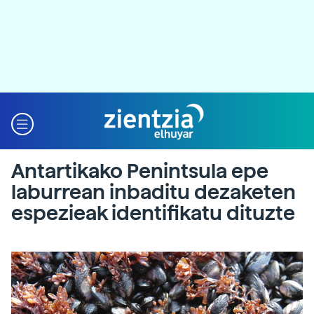
Antartikako Penintsula epe
laburrean inbaditu dezaketen
espezieak identifikatu dituzte