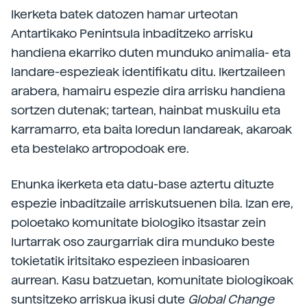
Ikerketa batek datozen hamar urteotan
Antartikako Penintsula inbaditzeko arrisku
handiena ekarriko duten munduko animalia- eta
landare-espezieak identifikatu ditu. Ikertzaileen
arabera, hamairu espezie dira arrisku handiena
sortzen dutenak; tartean, hainbat muskuilu eta
karramarro, eta baita loredun landareak, akaroak
eta bestelako artropodoak ere.
Ehunka ikerketa eta datu-base aztertu dituzte
espezie inbaditzaile arriskutsuenen bila. Izan ere,
poloetako komunitate biologiko itsastar zein
lurtarrak oso zaurgarriak dira munduko beste
tokietatik iritsitako espezieen inbasioaren
aurrean. Kasu batzuetan, komunitate biologikoak
suntsitzeko arriskua ikusi dute
Global Change