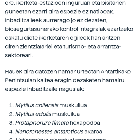
ere, ikerketa-estazioen inguruan eta bisitarien
guneetan ezarri dira espezie ez natiboak.
Inbaditzaileek aurrerago jo ez dezaten,
biosegurtasunerako kontrol integralak ezartzeko
eskatu diete ikerketaren egileek han aritzen
diren zientzialariei eta turismo- eta arrantza-
sektoreari.
Hauek dira datozen hamar urteotan Antartikako
Penintsulan kaltea eragin dezaketen hamairu
espezie inbaditzaile nagusiak:
Mytilus chilensis
muskuilua
Mytilus edulis
muskuilua
Protaphorura fimata
hexapodoa
Nanorchestes antarcticus
akaroa