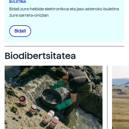
BULETINA
Bidali zure helbide elektronikoa eta jaso asteroko buletina
zure sarrera-ontzian
Bidali
Biodibertsitatea