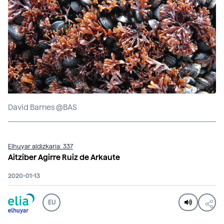
David Barnes @BAS
Elhuyar aldizkaria: 337
Aitziber Agirre Ruiz de Arkaute
2020-01-13
EU