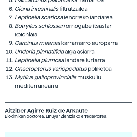
Halicarcinus planatus
karramarroa
Ciona intestinalis
filtratzailea
Leptinella scariosa
lehorreko landarea
Botryllus schlosseri
ornogabe itsastar
koloniala
Carcinus maenas
karramarro europarra
Undaria pinnatifida
alga asiarra
Leptinella plumosa
landare lurtarra
Chaetopterus variopedatus
poliketoa
Mytilus galloprovincialis
muskuilu
mediterranearra
Aitziber Agirre Ruiz de Arkaute
Biokimikan doktorea. Elhuyar Zientziako erredaktorea.