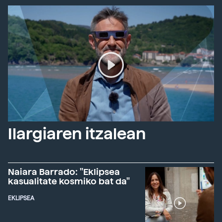
Ilargiaren itzalean
Naiara Barrado: "Eklipsea
kasualitate kosmiko bat da"
EKLIPSEA