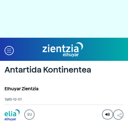
Antartida Kontinentea
Elhuyar Zientzia
1985-12-01
EU