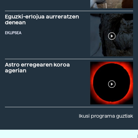
Eguzki-erlojua aurreratzen
denean
EKLIPSEA
Astro erregearen koroa
agerian
Ikusi programa guztiak