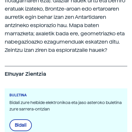
flotagarriaren eza). Glaziar hauek urtu eta berriro
eratuak izateko, Brontze-aroan edo ertaroaren
aurretik egin behar izan zen Antartidaren
antzineko esplorazio hau. Mapa baten
marrazketa; axaletik bada ere, geometriazko eta
nabegazioazko ezagumenduak eskatzen ditu.
Zeintzu izan ziren ba esploratzaile hauek?
Elhuyar Zientzia
BULETINA
Bidali zure helbide elektronikoa eta jaso asteroko buletina
zure sarrera-ontzian
Bidali