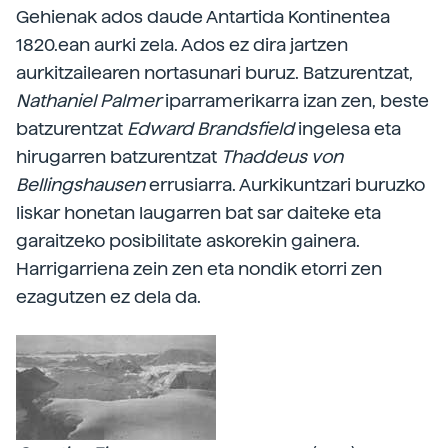
Gehienak ados daude Antartida Kontinentea
1820.ean aurki zela. Ados ez dira jartzen
aurkitzailearen nortasunari buruz. Batzurentzat,
Nathaniel Palmer
iparramerikarra izan zen, beste
batzurentzat
Edward Brandsfield
ingelesa eta
hirugarren batzurentzat
Thaddeus von
Bellingshausen
errusiarra. Aurkikuntzari buruzko
liskar honetan laugarren bat sar daiteke eta
garaitzeko posibilitate askorekin gainera.
Harrigarriena zein zen eta nondik etorri zen
ezagutzen ez dela da.