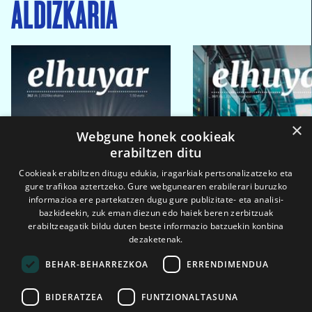
ALDIZKARIA
×
Webgune honek cookieak
erabiltzen ditu
Cookieak erabiltzen ditugu edukia, iragarkiak pertsonalizatzeko eta
gure trafikoa aztertzeko. Gure webgunearen erabilerari buruzko
informazioa ere partekatzen dugu gure publizitate- eta analisi-
bazkideekin, zuk eman diezun edo haiek beren zerbitzuak
erabiltzeagatik bildu duten beste informazio batzuekin konbina
dezaketenak.
BEHAR-BEHARREZKOA
ERRENDIMENDUA
BIDERATZEA
FUNTZIONALTASUNA
2026ko eka. 1a
2026ko mar. 1a