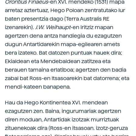
Orontius Finaeus
-en XVI. mendeko (1531) mapa
arretaz aztertuaz, Hego Poloan zentratutako lur
baten presentzia dago (Terra Australis RE
izenarekin).
J.W. Weihaupt
-en iritziz mapan
agertzen dena antza handiegia du ezagutzen
dugun Antartidarekin mapa-egilearen amets
bera izateko. Bat datozen puntuak hauek dira;
Ekialdean eta Mendebaldean zatitzea eta
berauen tamaina erlatiboa; agertzen den badia
zabal bat Ross-en Itsasoarekin bat datorrena; eta
mendi-kateen banapena.
Hau da Hego Kontinentea XVI. mendean
ezagutzen zen. Baina, ingurumariak agertzen
diren moduan, Antartidak izotzak murriztuak
zituenekoak dira (Ross-en itsasoan. izotz-geruza