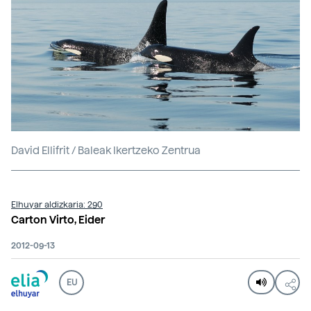
David Ellifrit / Baleak Ikertzeko Zentrua
Elhuyar aldizkaria: 290
Carton Virto, Eider
2012-09-13
EU