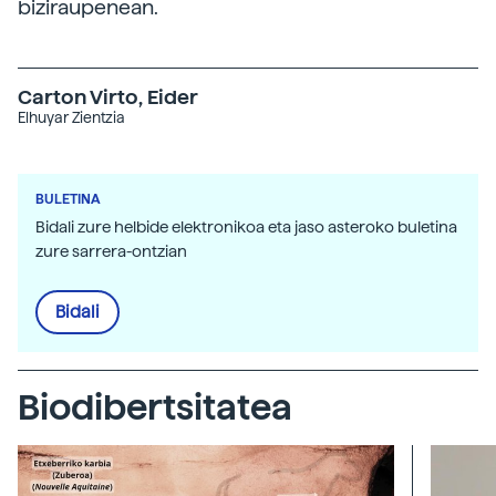
biziraupenean.
Carton Virto, Eider
Elhuyar Zientzia
BULETINA
Bidali zure helbide elektronikoa eta jaso asteroko buletina
zure sarrera-ontzian
Bidali
Biodibertsitatea