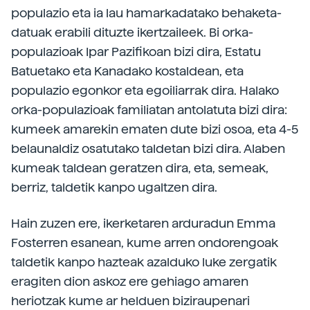
populazio eta ia lau hamarkadatako behaketa-
datuak erabili dituzte ikertzaileek. Bi orka-
populazioak Ipar Pazifikoan bizi dira, Estatu
Batuetako eta Kanadako kostaldean, eta
populazio egonkor eta egoiliarrak dira. Halako
orka-populazioak familiatan antolatuta bizi dira:
kumeek amarekin ematen dute bizi osoa, eta 4-5
belaunaldiz osatutako taldetan bizi dira. Alaben
kumeak taldean geratzen dira, eta, semeak,
berriz, taldetik kanpo ugaltzen dira.
Hain zuzen ere, ikerketaren arduradun Emma
Fosterren esanean, kume arren ondorengoak
taldetik kanpo hazteak azalduko luke zergatik
eragiten dion askoz ere gehiago amaren
heriotzak kume ar helduen biziraupenari