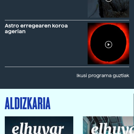
Astro erregearen koroa
agerian
Ikusi programa guztiak
ALDIZKARIA