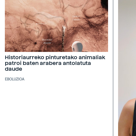
Historiaurreko pinturetako animaliak
patroi baten arabera antolatuta
daude
EBOLUZIOA