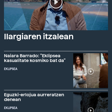
Ilargiaren itzalean
Naiara Barrado: "Eklipsea
kasualitate kosmiko bat da"
EKLIPSEA
Eguzki-erlojua aurreratzen
denean
EKLIPSEA