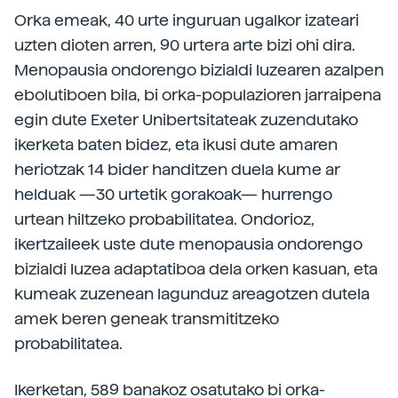
Orka emeak, 40 urte inguruan ugalkor izateari
uzten dioten arren, 90 urtera arte bizi ohi dira.
Menopausia ondorengo bizialdi luzearen azalpen
ebolutiboen bila, bi orka-populazioren jarraipena
egin dute Exeter Unibertsitateak zuzendutako
ikerketa baten bidez, eta ikusi dute amaren
heriotzak 14 bider handitzen duela kume ar
helduak —30 urtetik gorakoak— hurrengo
urtean hiltzeko probabilitatea. Ondorioz,
ikertzaileek uste dute menopausia ondorengo
bizialdi luzea adaptatiboa dela orken kasuan, eta
kumeak zuzenean lagunduz areagotzen dutela
amek beren geneak transmititzeko
probabilitatea.
Ikerketan, 589 banakoz osatutako bi orka-