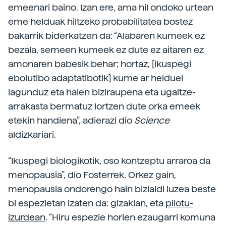
emeenari baino. Izan ere, ama hil ondoko urtean
eme helduak hiltzeko probabilitatea bostez
bakarrik biderkatzen da: “Alabaren kumeek ez
bezala, semeen kumeek ez dute ez aitaren ez
amonaren babesik behar; hortaz, [ikuspegi
ebolutibo adaptatibotik] kume ar helduei
lagunduz eta haien biziraupena eta ugaltze-
arrakasta bermatuz lortzen dute orka emeek
etekin handiena”, adierazi dio
Science
aldizkariari.
“Ikuspegi biologikotik, oso kontzeptu arraroa da
menopausia”, dio Fosterrek. Orkez gain,
menopausia ondorengo hain bizialdi luzea beste
bi espezietan izaten da: gizakian, eta
pilotu-
izurdean
. “Hiru espezie horien ezaugarri komuna