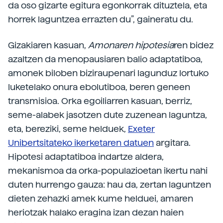
da oso gizarte egitura egonkorrak dituztela, eta
horrek laguntzea errazten du”, gaineratu du.
Gizakiaren kasuan,
Amonaren hipotesia
ren bidez
azaltzen da menopausiaren balio adaptatiboa,
amonek biloben biziraupenari lagunduz lortuko
luketelako onura ebolutiboa, beren geneen
transmisioa. Orka egoiliarren kasuan, berriz,
seme-alabek jasotzen dute zuzenean laguntza,
eta, bereziki, seme helduek,
Exeter
Unibertsitateko ikerketaren datuen
argitara.
Hipotesi adaptatiboa indartze aldera,
mekanismoa da orka-populazioetan ikertu nahi
duten hurrengo gauza: hau da, zertan laguntzen
dieten zehazki amek kume helduei, amaren
heriotzak halako eragina izan dezan haien