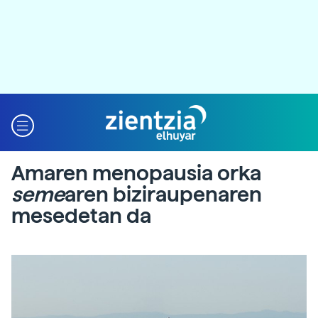
Amaren menopausia orka
seme
aren biziraupenaren
mesedetan da