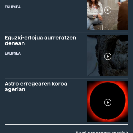
EKLIPSEA
Eguzki-erlojua aurreratzen
denean
EKLIPSEA
Astro erregearen koroa
agerian