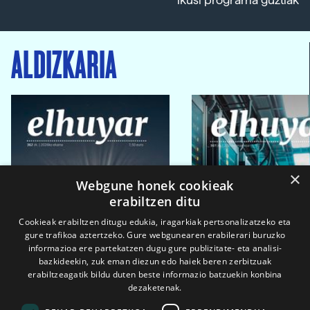
Ikusi programa guztiak
ALDIZKARIA
×
Webgune honek cookieak
erabiltzen ditu
Cookieak erabiltzen ditugu edukia, iragarkiak pertsonalizatzeko eta
gure trafikoa aztertzeko. Gure webgunearen erabilerari buruzko
informazioa ere partekatzen dugu gure publizitate- eta analisi-
bazkideekin, zuk eman diezun edo haiek beren zerbitzuak
erabiltzeagatik bildu duten beste informazio batzuekin konbina
dezaketenak.