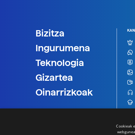
Bizitza
KAN
Ingurumena
Teknologia
Gizartea
Oinarrizkoak
Cookieak e
webgunear