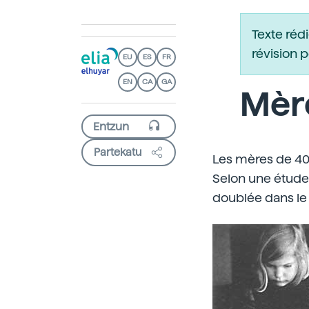
Texte réd
révision 
EU
ES
FR
EN
CA
GA
Mère
Partekatu
Les mères de 40 a
Selon une étude 
doublée dans le