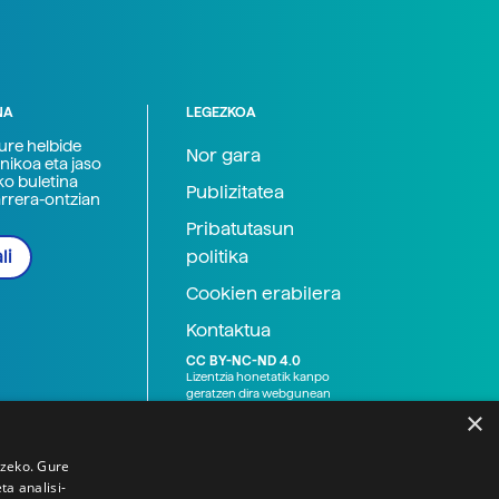
NA
LEGEZKOA
zure helbide
Nor gara
nikoa eta jaso
ko buletina
Publizitatea
arrera-ontzian
Pribatutasun
politika
li
Cookien erabilera
Kontaktua
CC BY-NC-ND 4.0
Lizentzia honetatik kanpo
geratzen dira webgunean
argitaratutako baliabide
×
grafikoak (argazki eta
ilustrazioak), baita Elhuyar ez
den bestelako erakunde eta
tzeko. Gure
norbanakoek idatzitakoak
a analisi-
ere. Kanpo-esteken bidez