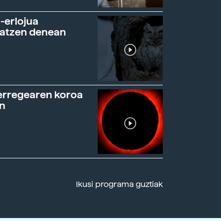
-erlojua
ratzen denean
erregearen koroa
n
Ikusi programa guztiak