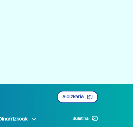
Aldizkaria
Oinarrizkoak
Buletina