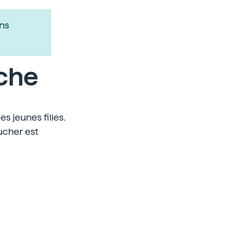
ns
uche
es jeunes filles.
ucher est