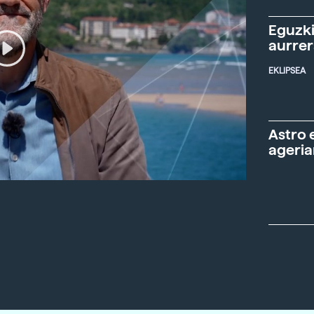
Eguzki
aurre
EKLIPSEA
Astro 
ageria