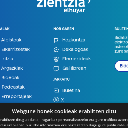
ALAK
NOR GAREN
BULETI
Bidali 
Albisteak
Hezkuntza
elektro
astero
Elkarrizketak
Dekalogoak
zure s
Iritzia
Efemerideak
Bida
Argazkiak
Gai librean
Bideoak
JARRAITU
Podcastak
Buletina
Erreportajeak
X
BlueSky
Webgune honek cookieak erabiltzen ditu
Mastodon
rabiltzen ditugu edukia, iragarkiak pertsonalizatzeko eta gure trafikoa azter
en erabilerari buruzko informazioa ere partekatzen dugu gure publizitate- et