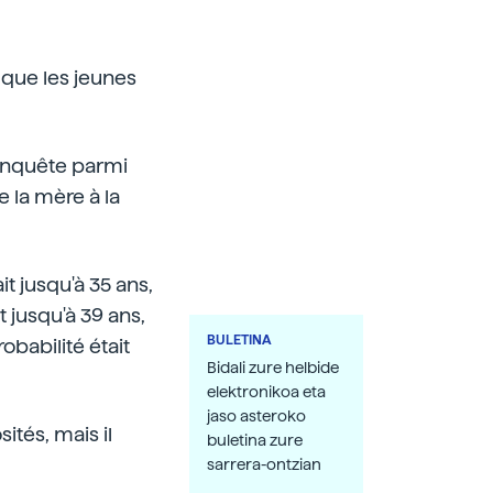
 que les jeunes
e enquête parmi
e la mère à la
t jusqu'à 35 ans,
t jusqu'à 39 ans,
BULETINA
robabilité était
Bidali zure helbide
elektronikoa eta
jaso asteroko
tés, mais il
buletina zure
sarrera-ontzian