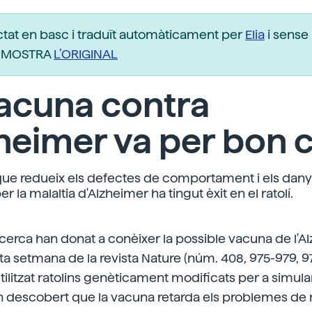
ctat en basc i traduït automàticament per
Elia
i sense 
r. MOSTRA
L’ORIGINAL
vacuna contra
zheimer va per bon 
ue redueix els defectes de comportament i els dany
r la malaltia d'Alzheimer ha tingut èxit en el ratolí.
cerca han donat a conèixer la possible vacuna de l'A
 setmana de la revista Nature (núm. 408, 975-979, 9
tilitzat ratolins genèticament modificats per a simular
an descobert que la vacuna retarda els problemes de 