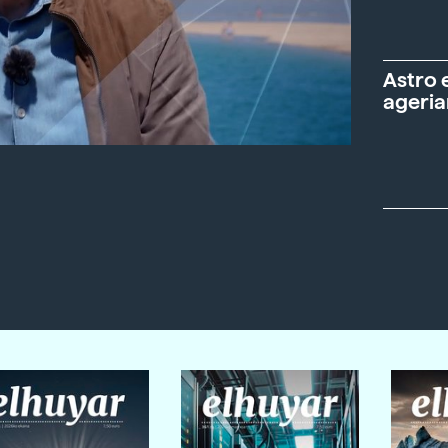
Astro 
ageria