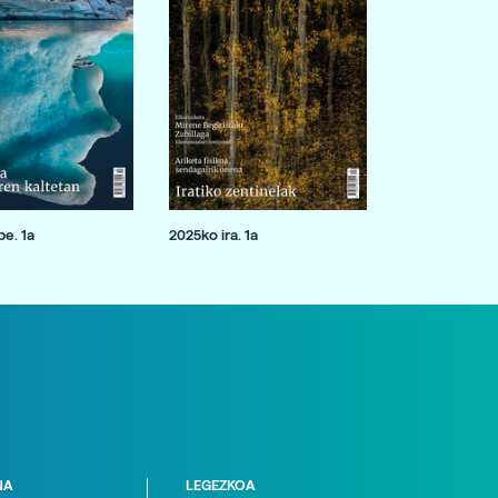
e. 1a
2025ko ira. 1a
NA
LEGEZKOA