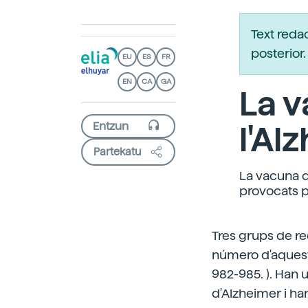
Text reda
posterio
EU
ES
FR
EN
CA
GA
La 
l'Al
Partekatu
La vacuna q
provocats pe
Tres grups de re
número d'aquesta
982-985. ). Han u
d'Alzheimer i h