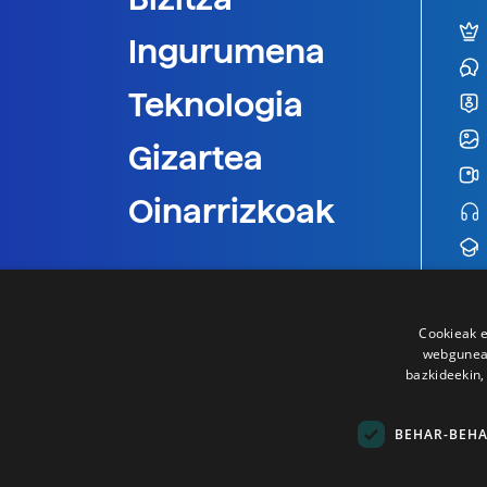
Ingurumena
Teknologia
Gizartea
Oinarrizkoak
Cookieak e
webgunear
bazkideekin,
BEHAR-BEH