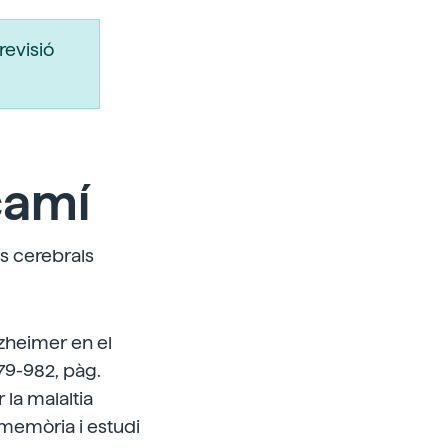
revisió
camí
s cerebrals
lzheimer en el
79-982, pàg.
 la malaltia
memòria i estudi