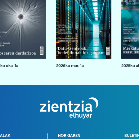
ko eka. 1a
2026ko mar. 1a
2025ko ab
ALAK
NOR GAREN
BULETI