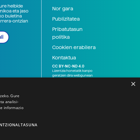
zure helbide
Nor gara
nikoa eta jaso
ko buletina
Publizitatea
arrera-ontzian
Pribatutasun
politika
li
Cookien erabilera
Kontaktua
CC BY-NC-ND 4.0
Lizentzia honetatik kanpo
geratzen dira webgunean
argitaratutako baliabide
×
grafikoak (argazki eta
ilustrazioak), baita Elhuyar ez
den bestelako erakunde eta
tzeko. Gure
norbanakoek idatzitakoak
a analisi-
ere. Kanpo-esteken bidez
te informazio
emandako edukiak esteka
horietan agertzen den
lizentziapean daude,
gehienetan copyright-a
NTZIONALTASUNA