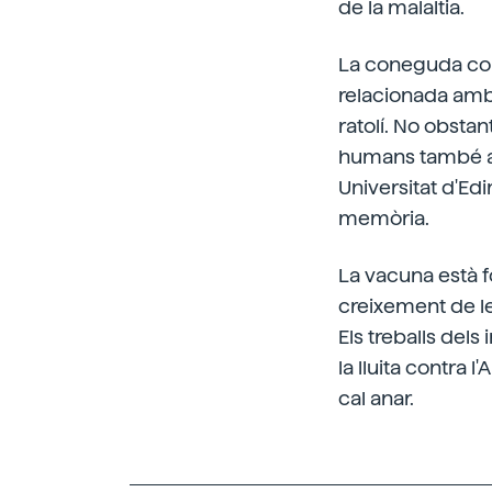
de la malaltia.
La coneguda com
relacionada amb 
ratolí. No obsta
humans també apa
Universitat d'Ed
memòria.
La vacuna està f
creixement de l
Els treballs del
la lluita contra
cal anar.