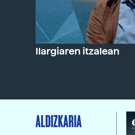
Ilargiaren itzalean
ALDIZKARIA