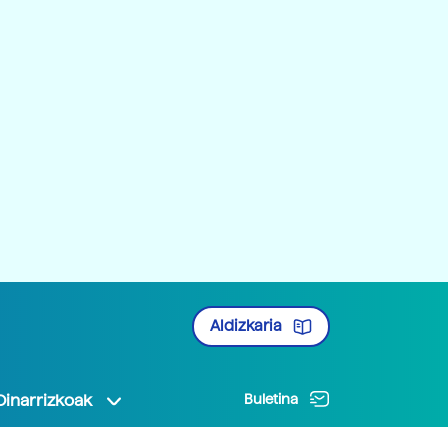
Aldizkaria
Oinarrizkoak
Buletina