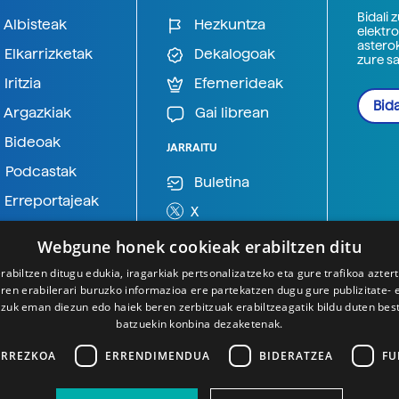
Bidali 
Albisteak
Hezkuntza
elektro
astero
Elkarrizketak
Dekalogoak
zure s
Iritzia
Efemerideak
Bida
Argazkiak
Gai librean
Bideoak
JARRAITU
Podcastak
Buletina
Erreportajeak
X
BlueSky
Webgune honek cookieak erabiltzen ditu
Mastodon
rabiltzen ditugu edukia, iragarkiak pertsonalizatzeko eta gure trafikoa azter
en erabilerari buruzko informazioa ere partekatzen dugu gure publizitate- et
Telegram
 zuk eman diezun edo haiek beren zerbitzuak erabiltzeagatik bildu duten bes
batzuekin konbina dezaketenak.
ARREZKOA
ERRENDIMENDUA
BIDERATZEA
FU