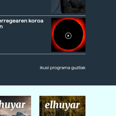
erregearen koroa
n
Ikusi programa guztiak