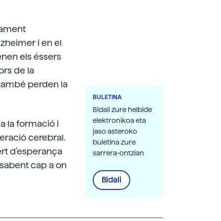
tament
zheimer i en el
enen els éssers
ors de la
s també perden la
BULETINA
Bidali zure helbide
elektronikoa eta
 la formació i
jaso asteroko
ració cerebral.
buletina zure
ert d'esperança
sarrera-ontzian
ò sabent cap a on
Bidali