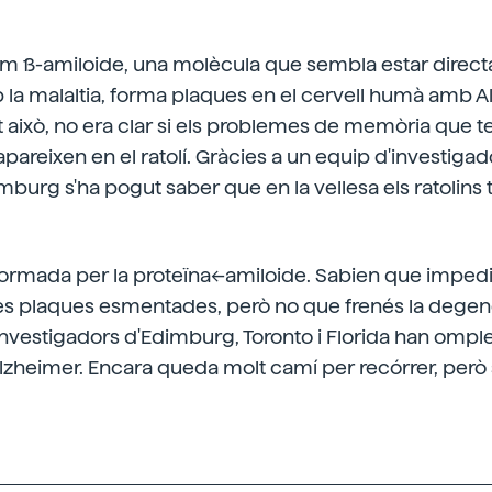
 ß-amiloide, una molècula que sembla estar direc
la malaltia, forma plaques en el cervell humà amb Al
nt això, no era clar si els problemes de memòria que t
reixen en el ratolí. Gràcies a un equip d'investigad
imburg s'ha pogut saber que en la vellesa els ratolin
ormada per la proteïna<-amiloide. Sabien que impedia
es plaques esmentades, però no que frenés la degene
s investigadors d'Edimburg, Toronto i Florida han ompl
 l'Alzheimer. Encara queda molt camí per recórrer, per