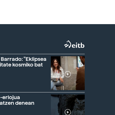
 Barrado: "Eklipsea
itate kosmiko bat
-erlojua
ratzen denean