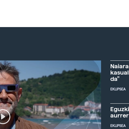
Naiara
kasual
da"
EKLIPSEA
Eguzki
aurre
EKLIPSEA