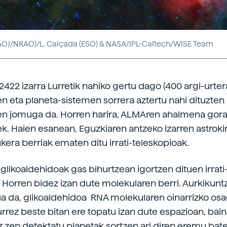
OJ/NRAO)/L. Calçada (ESO) & NASA/JPL-Caltech/WISE Team
2422 izarra Lurretik nahiko gertu dago (400 argi-urter
ren eta planeta-sistemen sorrera aztertu nahi dituzten
n jomuga da. Horren harira, ALMAren ahalmena gora
. Haien esanean, Eguzkiaren antzeko izarren astrok
kera berriak ematen ditu irrati-teleskopioak.
 glikoaldehidoak gas bihurtzean igortzen dituen irrati
 Horren bidez izan dute molekularen berri. Aurkikunt
ua da, glikoaldehidoa RNA molekularen oinarrizko os
urrez beste bitan ere topatu izan dute espazioan, bain
ez zen detektatu planetak sortzen ari diren eremu bat