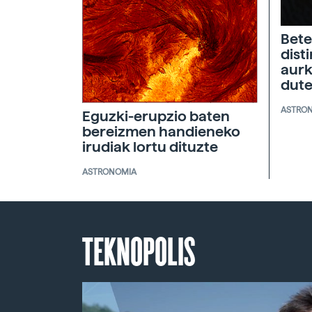
Bete
dist
aurk
dut
ASTRO
Eguzki-erupzio baten
bereizmen handieneko
irudiak lortu dituzte
ASTRONOMIA
TEKNOPOLIS