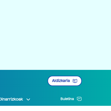
Aldizkaria
Oinarrizkoak
Buletina