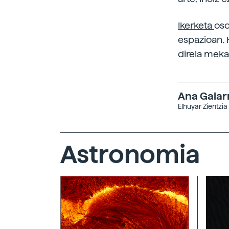
Ikerketa
oso
espazioan. 
direla mek
Ana Galar
Elhuyar Zientzia
Astronomia