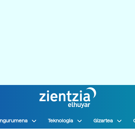
Ingurumena
Teknologia
Gizartea