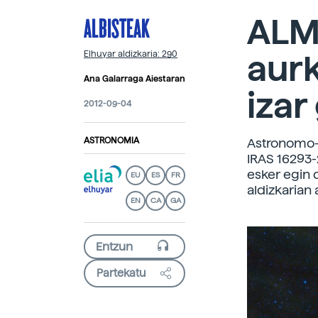
ALBISTEAK
ALM
aurk
Elhuyar aldizkaria: 290
Ana Galarraga Aiestaran
izar
2012-09-04
ASTRONOMIA
Astronomo-t
IRAS 16293-
esker egin 
EU
ES
FR
aldizkarian 
EN
CA
GA
Partekatu