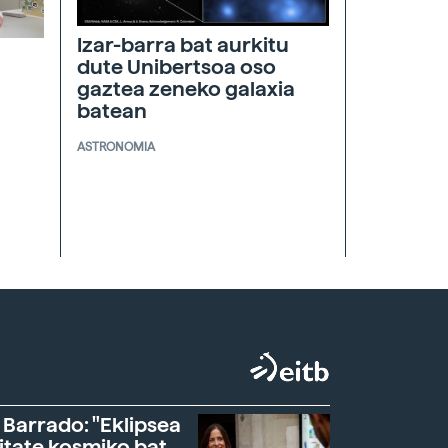
Izar-barra bat aurkitu
dute Unibertsoa oso
gaztea zeneko galaxia
batean
ASTRONOMIA
 Barrado: "Eklipsea
itate kosmiko bat