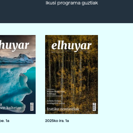
Ikusi programa guztiak
e. 1a
2025ko ira. 1a