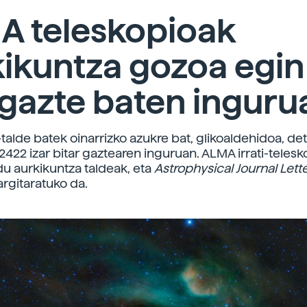
A teleskopioak
ikuntza gozoa egin
 gazte baten inguru
alde batek oinarrizko azukre bat, glikoaldehidoa, de
2422 izar bitar gaztearen inguruan. ALMA irrati-telesk
du aurkikuntza taldeak, eta
Astrophysical Journal Lett
argitaratuko da.