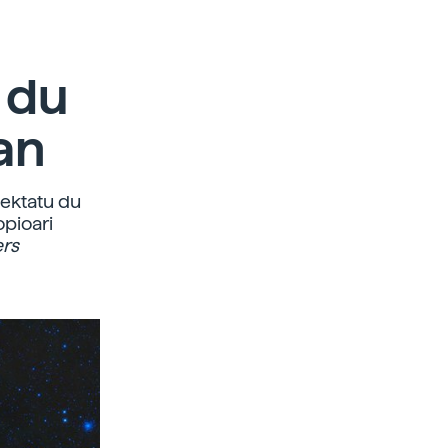
 du
an
tektatu du
opioari
ers