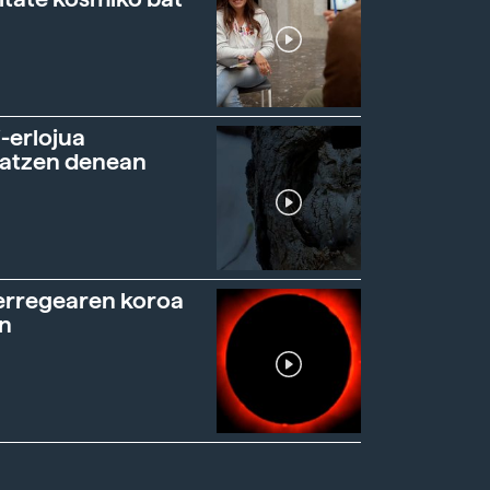
-erlojua
ratzen denean
erregearen koroa
n