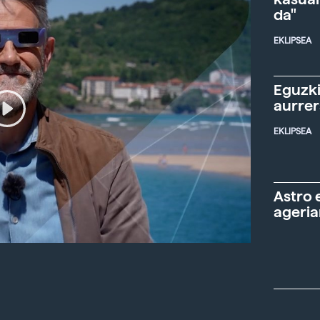
da"
EKLIPSEA
Eguzki
aurre
EKLIPSEA
Astro 
ageria