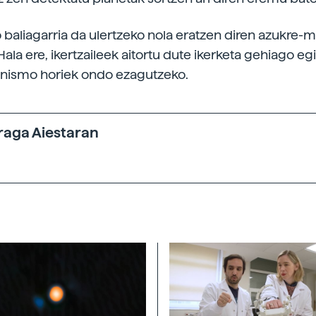
 baliagarria da ulertzeko nola eratzen diren azukre-
Hala ere, ikertzaileek aitortu dute ikerketa gehiago e
anismo horiek ondo ezagutzeko.
raga Aiestaran