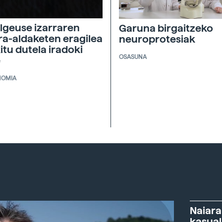
lgeuse izarraren
Garuna birgaitzeko
ira-aldaketen eragilea
neuroprotesiak
itu dutela iradoki
OSASUNA
e
NOMIA
Naiara
kasual