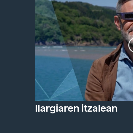
Ilargiaren itzalean