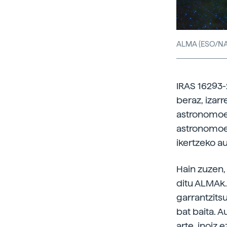
ALMA (ESO/NA
IRAS 16293-
beraz, izar
astronomoe
astronomoek
ikertzeko au
Hain zuzen,
ditu ALMAk.
garrantzits
bat baita. A
arte, inoiz 