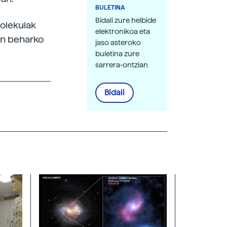
BULETINA
Bidali zure helbide
molekulak
elektronikoa eta
gin beharko
jaso asteroko
buletina zure
sarrera-ontzian
Bidali