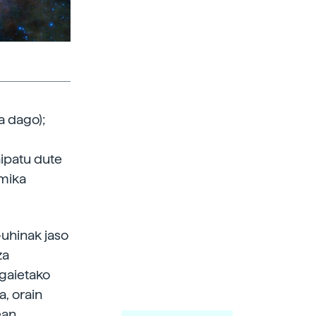
a dago);
ipatu dute
imika
-uhinak jaso
za
agaietako
a, orain
ean.