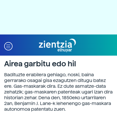
Airea garbitu edo hil
Badituzte erabilera gehiago, noski, baina
gerrarako osagai gisa ezagutzen ditugu batez
ere. Gas-maskarak dira. Ez dute asmatze-data
zehatzik; gas-maskaren patenteak ugari izan dira
historian zehar. Dena den, 1850eko urtarrilaren
2an, Benjamin J. Lane-k lehenengo gas-maskara
autonomoa patentatu zuen.