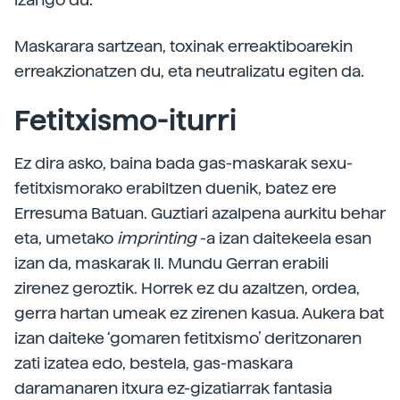
Maskarara sartzean, toxinak erreaktiboarekin
erreakzionatzen du, eta neutralizatu egiten da.
Fetitxismo-iturri
Ez dira asko, baina bada gas-maskarak sexu-
fetitxismorako erabiltzen duenik, batez ere
Erresuma Batuan. Guztiari azalpena aurkitu behar
eta, umetako
imprinting
-a izan daitekeela esan
izan da, maskarak II. Mundu Gerran erabili
zirenez geroztik. Horrek ez du azaltzen, ordea,
gerra hartan umeak ez zirenen kasua. Aukera bat
izan daiteke ‘gomaren fetitxismo’ deritzonaren
zati izatea edo, bestela, gas-maskara
daramanaren itxura ez-gizatiarrak fantasia