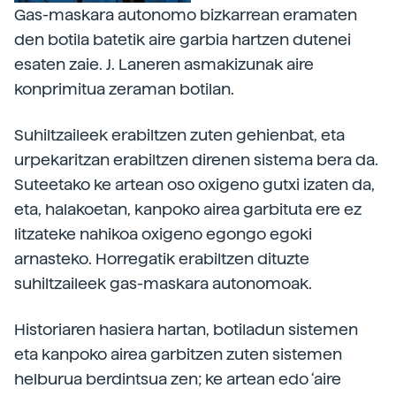
Gas-maskara autonomo bizkarrean eramaten
den botila batetik aire garbia hartzen dutenei
esaten zaie. J. Laneren asmakizunak aire
konprimitua zeraman botilan.
Suhiltzaileek erabiltzen zuten gehienbat, eta
urpekaritzan erabiltzen direnen sistema bera da.
Suteetako ke artean oso oxigeno gutxi izaten da,
eta, halakoetan, kanpoko airea garbituta ere ez
litzateke nahikoa oxigeno egongo egoki
arnasteko. Horregatik erabiltzen dituzte
suhiltzaileek gas-maskara autonomoak.
Historiaren hasiera hartan, botiladun sistemen
eta kanpoko airea garbitzen zuten sistemen
helburua berdintsua zen; ke artean edo ‘aire