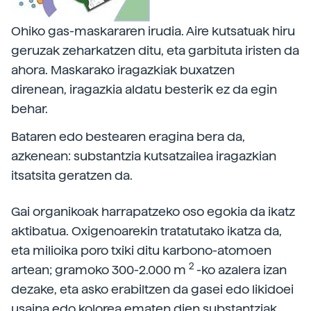
Ohiko gas-maskararen irudia. Aire kutsatuak hiru
geruzak zeharkatzen ditu, eta garbituta iristen da
ahora. Maskarako iragazkiak buxatzen
direnean, iragazkia aldatu besterik ez da egin
behar.
Bataren edo bestearen eragina bera da,
azkenean: substantzia kutsatzailea iragazkian
itsatsita geratzen da.
Gai organikoak harrapatzeko oso egokia da ikatz
aktibatua. Oxigenoarekin tratatutako ikatza da,
eta milioika poro txiki ditu karbono-atomoen
2
artean; gramoko 300-2.000 m
-ko azalera izan
dezake, eta asko erabiltzen da gasei edo likidoei
usaina edo kolorea ematen dien substantziak