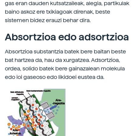
gas eran dauden kutsatzaileak, alegia, partikulak
baino askoz ere txikiagoak direnak, beste
sistemen bidez erauzi behar dira.
Absortzioa edo adsortzioa
Absortzioa substantzia batek bere baitan beste
bat hartzea da, hau da xurgatzea. Adsortzioa,
ordea, solido batek bere gainazalean molekula
edo ioi gaseoso edo likidoei eustea da.