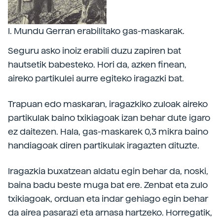
I. Mundu Gerran erabilitako gas-maskarak.
Seguru asko inoiz erabili duzu zapiren bat
hautsetik babesteko. Hori da, azken finean,
aireko partikulei aurre egiteko iragazki bat.
Trapuan edo maskaran, iragazkiko zuloak aireko
partikulak baino txikiagoak izan behar dute igaro
ez daitezen. Hala, gas-maskarek 0,3 mikra baino
handiagoak diren partikulak iragazten dituzte.
Iragazkia buxatzean aldatu egin behar da, noski,
baina badu beste muga bat ere. Zenbat eta zulo
txikiagoak, orduan eta indar gehiago egin behar
da airea pasarazi eta arnasa hartzeko. Horregatik,