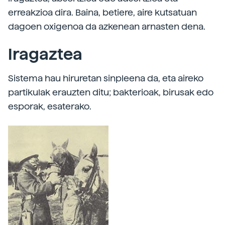
erreakzioa dira. Baina, betiere, aire kutsatuan
dagoen oxigenoa da azkenean arnasten dena.
Iragaztea
Sistema hau hiruretan sinpleena da, eta aireko
partikulak erauzten ditu; bakterioak, birusak edo
esporak, esaterako.