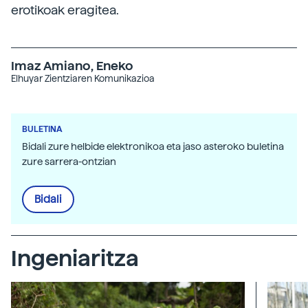
erotikoak eragitea.
Imaz Amiano, Eneko
Elhuyar Zientziaren Komunikazioa
BULETINA
Bidali zure helbide elektronikoa eta jaso asteroko buletina
zure sarrera-ontzian
Bidali
Ingeniaritza