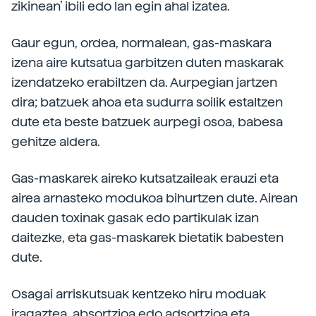
zikinean’ ibili edo lan egin ahal izatea.
Gaur egun, ordea, normalean, gas-maskara
izena aire kutsatua garbitzen duten maskarak
izendatzeko erabiltzen da. Aurpegian jartzen
dira; batzuek ahoa eta sudurra soilik estaltzen
dute eta beste batzuek aurpegi osoa, babesa
gehitze aldera.
Gas-maskarek aireko kutsatzaileak erauzi eta
airea arnasteko modukoa bihurtzen dute. Airean
dauden toxinak gasak edo partikulak izan
daitezke, eta gas-maskarek bietatik babesten
dute.
Osagai arriskutsuak kentzeko hiru moduak
iragaztea, absortzioa edo adsortzioa eta