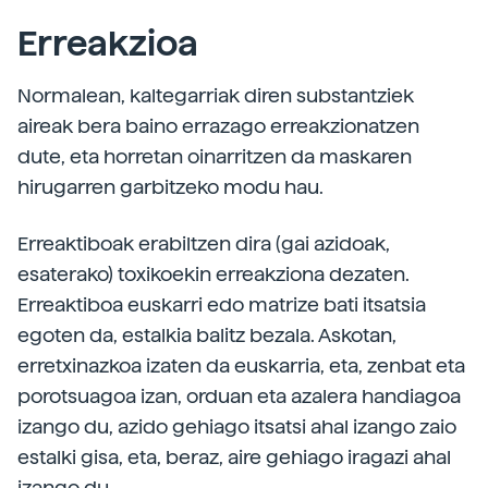
Erreakzioa
Normalean, kaltegarriak diren substantziek
aireak bera baino errazago erreakzionatzen
dute, eta horretan oinarritzen da maskaren
hirugarren garbitzeko modu hau.
Erreaktiboak erabiltzen dira (gai azidoak,
esaterako) toxikoekin erreakziona dezaten.
Erreaktiboa euskarri edo matrize bati itsatsia
egoten da, estalkia balitz bezala. Askotan,
erretxinazkoa izaten da euskarria, eta, zenbat eta
porotsuagoa izan, orduan eta azalera handiagoa
izango du, azido gehiago itsatsi ahal izango zaio
estalki gisa, eta, beraz, aire gehiago iragazi ahal
izango du.