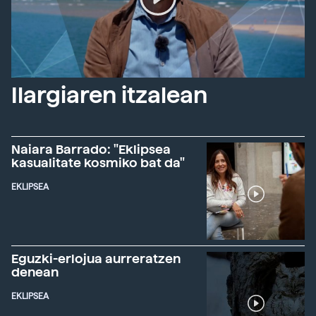
Ilargiaren itzalean
Naiara Barrado: "Eklipsea
kasualitate kosmiko bat da"
EKLIPSEA
Eguzki-erlojua aurreratzen
denean
EKLIPSEA