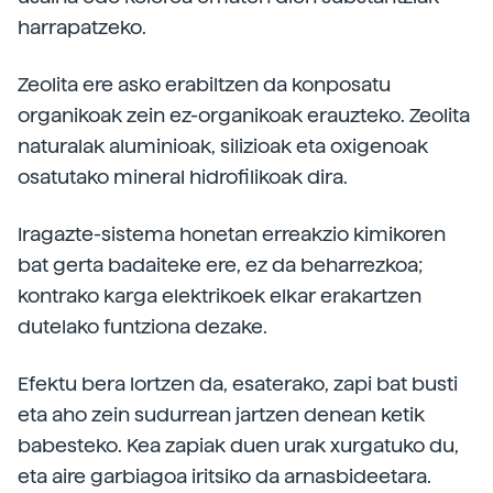
harrapatzeko.
Zeolita ere asko erabiltzen da konposatu
organikoak zein ez-organikoak erauzteko. Zeolita
naturalak aluminioak, silizioak eta oxigenoak
osatutako mineral hidrofilikoak dira.
Iragazte-sistema honetan erreakzio kimikoren
bat gerta badaiteke ere, ez da beharrezkoa;
kontrako karga elektrikoek elkar erakartzen
dutelako funtziona dezake.
Efektu bera lortzen da, esaterako, zapi bat busti
eta aho zein sudurrean jartzen denean ketik
babesteko. Kea zapiak duen urak xurgatuko du,
eta aire garbiagoa iritsiko da arnasbideetara.