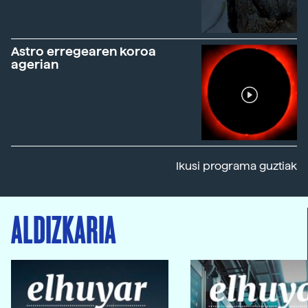
Astro erregearen koroa
agerian
Ikusi programa guztiak
ALDIZKARIA