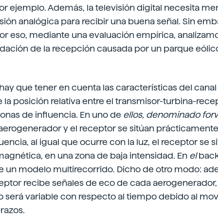
por ejemplo. Además, la televisión digital necesita m
sión analógica para recibir una buena señal. Sin em
or eso, mediante una evaluación empírica, analizamos
dación de la recepción causada por un parque eólico 
 hay que tener en cuenta las características del canal
a posición relativa entre el transmisor-turbina-recep
onas de influencia. En uno de
ellos, denominado forw
l aerogenerador y el receptor se sitúan prácticament
encia, al igual que ocurre con la luz, el receptor se si
agnética, en una zona de baja intensidad. En
el
backs
e un modelo multirecorrido. Dicho de otro modo: ad
eceptor recibe señales de eco de cada aerogenerador
será variable con respecto al tiempo debido al mo
brazos.