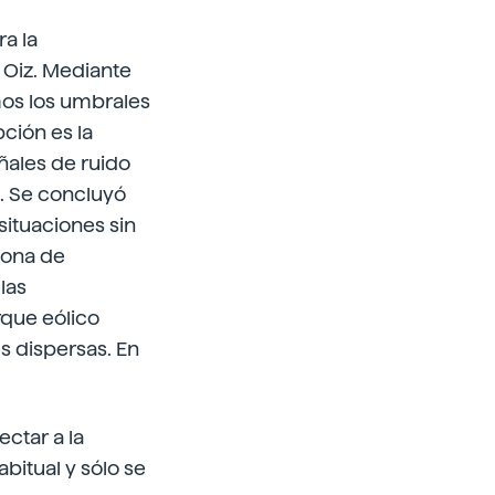
a la
 Oiz. Mediante
mos los umbrales
ción es la
eñales de ruido
n. Se concluyó
situaciones sin
zona de
las
rque eólico
s dispersas. En
ctar a la
bitual y sólo se