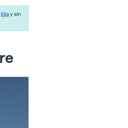
r
Elia
y sin
tre