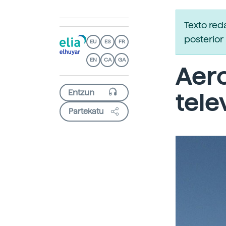
Texto red
posterior 
EU
ES
FR
EN
CA
GA
Aer
tele
Partekatu