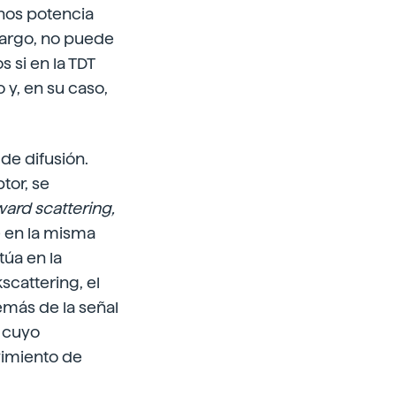
enos potencia
bargo, no puede
 si en la TDT
y, en su caso,
 de difusión.
tor, se
ard scattering,
e en la misma
túa en la
cattering, el
emás de la señal
, cuyo
vimiento de