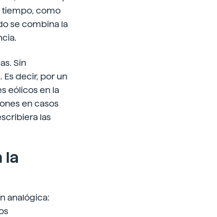
al tiempo, como
ndo se combina la
ncia.
as. Sin
Es decir, por un
s eólicos en la
ciones en casos
scribiera las
 la
ón analógica:
os