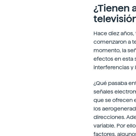
¿Tienen a
televisió
Hace diez años, 
comenzaron a ten
momento, la seña
efectos en esta 
interferencias y 
¿Qué pasaba ent
señales electro
que se ofrecen e
los aerogenerado
direcciones. Ade
variable. Por el
factores, algunos