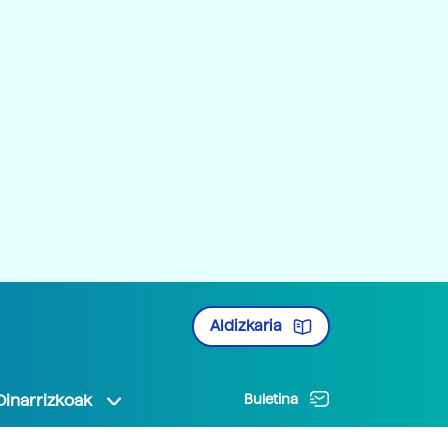
Aldizkaria
Oinarrizkoak
Buletina