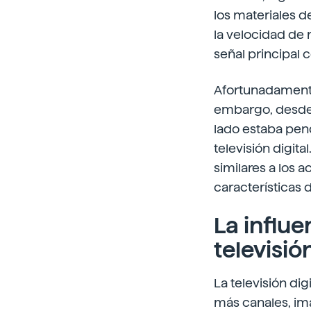
los materiales d
la velocidad de 
señal principal 
Afortunadamente
embargo, desde 
lado estaba pend
televisión digit
similares a los 
características 
La influe
televisió
La televisión dig
más canales, im