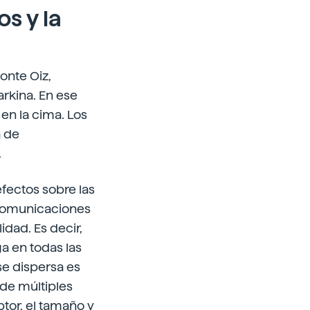
s y la
onte Oiz,
rkina. En ese
en la cima. Los
a de
.
fectos sobre las
ecomunicaciones
dad. Es decir,
a en todas las
se dispersa es
 de múltiples
ptor, el tamaño y