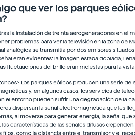
lgo que ver los parques eólico
n?
tras la instalación de treinta aerogeneradores en el m
er problemas para ver la televisión en la zona de Ma
l analógica se transmitía por dos emisores situados 
señal eran evidentes: la imagen estaba doblada, llen
las fluctuaciones del brillo eran molestas para la vista
onces? Los parques eólicos producen una serie de e
magnéticas y, en algunos casos, los servicios de tel
n el entorno pueden sufrir una degradación de la cali
res dispersan la señal electromagnética que les lleg
más, al moverse para generar energía, la señal que 
lo, las características de las señales difusas dependen
 fijos, como la distancia entre el transmisor y el rece