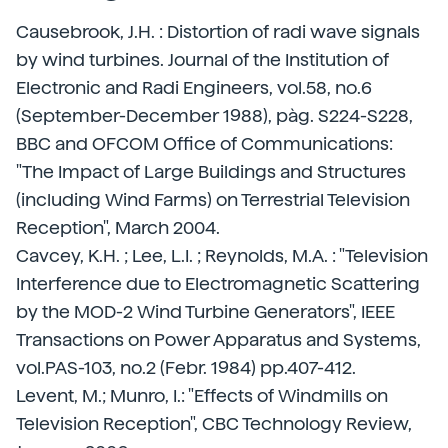
Causebrook, J.H. : Distortion of radi wave signals
by wind turbines. Journal of the Institution of
Electronic and Radi Engineers, vol.58, no.6
(September-December 1988), pàg. S224-S228,
BBC and OFCOM Office of Communications:
"The Impact of Large Buildings and Structures
(including Wind Farms) on Terrestrial Television
Reception", March 2004.
Cavcey, K.H. ; Lee, L.I. ; Reynolds, M.A. : "Television
Interference due to Electromagnetic Scattering
by the MOD-2 Wind Turbine Generators", IEEE
Transactions on Power Apparatus and Systems,
vol.PAS-103, no.2 (Febr. 1984) pp.407-412.
Levent, M.; Munro, I.: "Effects of Windmills on
Television Reception", CBC Technology Review,