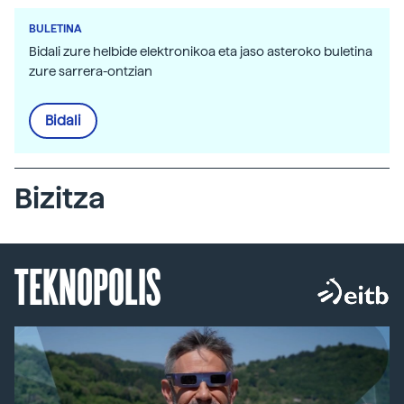
BULETINA
Bidali zure helbide elektronikoa eta jaso asteroko buletina
zure sarrera-ontzian
Bidali
Bizitza
TEKNOPOLIS