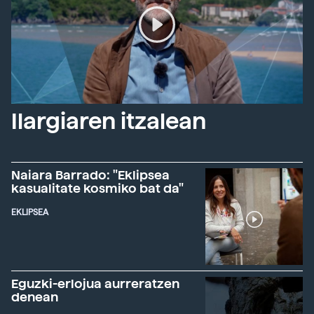
Ilargiaren itzalean
Naiara Barrado: "Eklipsea
kasualitate kosmiko bat da"
EKLIPSEA
Eguzki-erlojua aurreratzen
denean