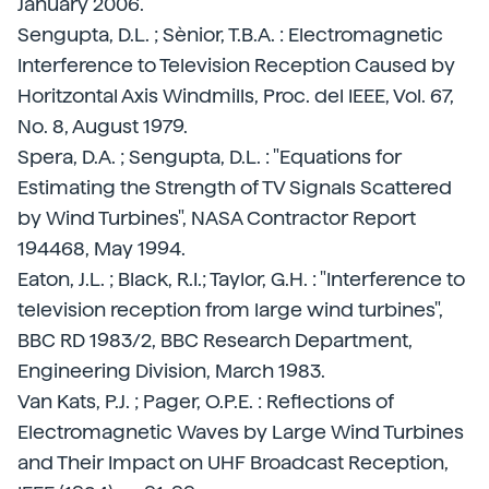
January 2006.
Sengupta, D.L. ; Sènior, T.B.A. : Electromagnetic
Interference to Television Reception Caused by
Horitzontal Axis Windmills, Proc. del IEEE, Vol. 67,
No. 8, August 1979.
Spera, D.A. ; Sengupta, D.L. : "Equations for
Estimating the Strength of TV Signals Scattered
by Wind Turbines", NASA Contractor Report
194468, May 1994.
Eaton, J.L. ; Black, R.I.; Taylor, G.H. : "Interference to
television reception from large wind turbines",
BBC RD 1983/2, BBC Research Department,
Engineering Division, March 1983.
Van Kats, P.J. ; Pager, O.P.E. : Reflections of
Electromagnetic Waves by Large Wind Turbines
and Their Impact on UHF Broadcast Reception,