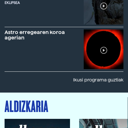
EKLIPSEA
Astro erregearen koroa
agerian
Ikusi programa guztiak
ALDIZKARIA