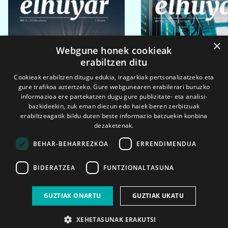
×
Webgune honek cookieak
erabiltzen ditu
Cookieak erabiltzen ditugu edukia, iragarkiak pertsonalizatzeko eta
gure trafikoa aztertzeko. Gure webgunearen erabilerari buruzko
informazioa ere partekatzen dugu gure publizitate- eta analisi-
bazkideekin, zuk eman diezun edo haiek beren zerbitzuak
erabiltzeagatik bildu duten beste informazio batzuekin konbina
dezaketenak.
BEHAR-BEHARREZKOA
ERRENDIMENDUA
BIDERATZEA
FUNTZIONALTASUNA
2026ko eka. 1a
2026ko mar. 1a
GUZTIAK ONARTU
GUZTIAK UKATU
XEHETASUNAK ERAKUTSI