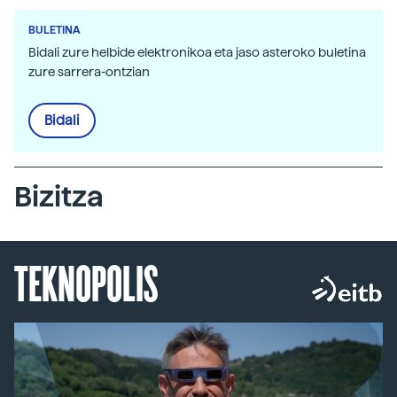
BULETINA
Bidali zure helbide elektronikoa eta jaso asteroko buletina
zure sarrera-ontzian
Bidali
Bizitza
TEKNOPOLIS