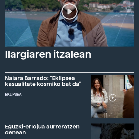
Ilargiaren itzalean
Naiara Barrado: "Eklipsea
kasualitate kosmiko bat da"
EKLIPSEA
Eguzki-erlojua aurreratzen
denean