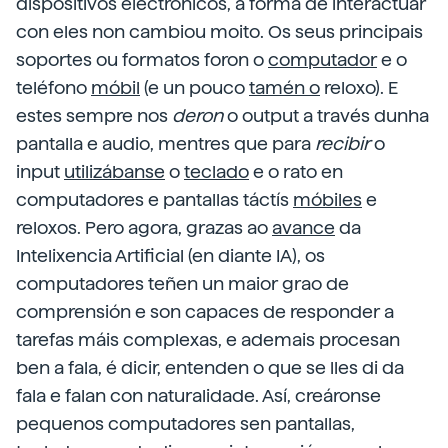
dispositivos electrónicos, a forma de interactuar
con eles non cambiou moito. Os seus principais
soportes ou formatos foron o
computador
e o
teléfono
móbil
(e un pouco
tamén o
reloxo). E
estes sempre nos
deron
o output a través dunha
pantalla e audio, mentres que para
recibir
o
input
utilizábanse
o
teclado
e o rato en
computadores e pantallas táctís
móbiles
e
reloxos. Pero agora, grazas ao
avance
da
Intelixencia Artificial (en diante IA), os
computadores teñen un maior grao de
comprensión e son capaces de responder a
tarefas máis complexas, e ademais procesan
ben a fala, é dicir, entenden o que se lles di da
fala e falan con naturalidade. Así, creáronse
pequenos computadores sen pantallas,