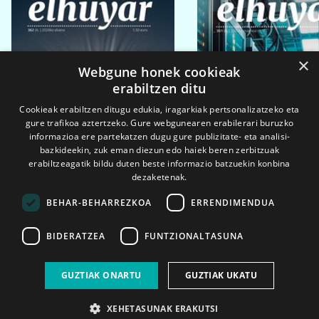
×
Webgune honek cookieak
erabiltzen ditu
Cookieak erabiltzen ditugu edukia, iragarkiak pertsonalizatzeko eta
gure trafikoa aztertzeko. Gure webgunearen erabilerari buruzko
informazioa ere partekatzen dugu gure publizitate- eta analisi-
bazkideekin, zuk eman diezun edo haiek beren zerbitzuak
erabiltzeagatik bildu duten beste informazio batzuekin konbina
dezaketenak.
BEHAR-BEHARREZKOA
ERRENDIMENDUA
BIDERATZEA
FUNTZIONALTASUNA
2026ko eka. 1a
2026ko mar. 1a
GUZTIAK ONARTU
GUZTIAK UKATU
XEHETASUNAK ERAKUTSI