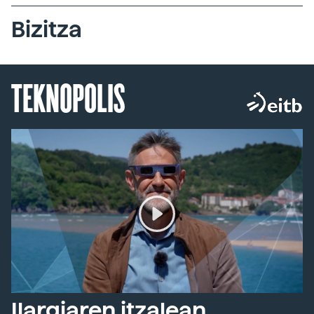
Bizitza
TEKNOPOLIS
Ilargiaren itzalean