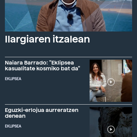
Ilargiaren itzalean
Naiara Barrado: "Eklipsea
kasualitate kosmiko bat da"
EKLIPSEA
Eguzki-erlojua aurreratzen
denean
EKLIPSEA