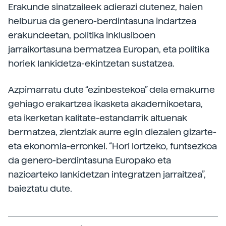
Erakunde sinatzaileek adierazi dutenez, haien
helburua da genero-berdintasuna indartzea
erakundeetan, politika inklusiboen
jarraikortasuna bermatzea Europan, eta politika
horiek lankidetza-ekintzetan sustatzea.
Azpimarratu dute “ezinbestekoa” dela emakume
gehiago erakartzea ikasketa akademikoetara,
eta ikerketan kalitate-estandarrik altuenak
bermatzea, zientziak aurre egin diezaien gizarte-
eta ekonomia-erronkei. “Hori lortzeko, funtsezkoa
da genero-berdintasuna Europako eta
nazioarteko lankidetzan integratzen jarraitzea”,
baieztatu dute.