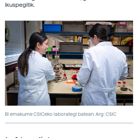
ikuspegitik.
Bi emakume CSICeko laborategi batean. Arg: CSIC