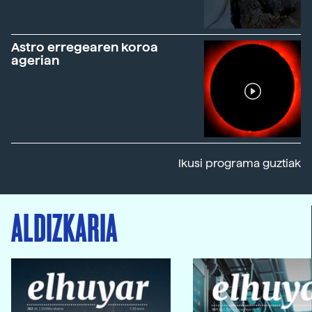
Astro erregearen koroa
agerian
Ikusi programa guztiak
ALDIZKARIA