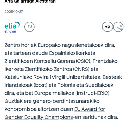
Ana Galarraga Aiestaran
2025-10-27
EU
Zentro horiek Europako nagusienetakoak dira,
eta tartean daude Espainiako Ikerketa
Zientifikoen Kontseilu Gorena (CSIC), Frantziako
Ikerketa Zientifikoko Zentroa (CNRS) eta
Kataluniako Rovira i Virgili Unibertsitatea. Besteak
Irlandakoak (bost) eta Polonia eta Suediakoak
dira, eta bat Europa mailakoa (Instruct-ERIC).
Guztiak ere genero-berdintasunarekiko
konpromisoa aitortzen duen
EU Award for
Gender Equality Champions
-en saridunak dira.