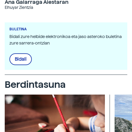
Ana Galarraga Aiestaran
Elhuyar Zientzia
BULETINA
Bidali zure helbide elektronikoa eta jaso asteroko buletina
zure sarrera-ontzian
Bidali
Berdintasuna