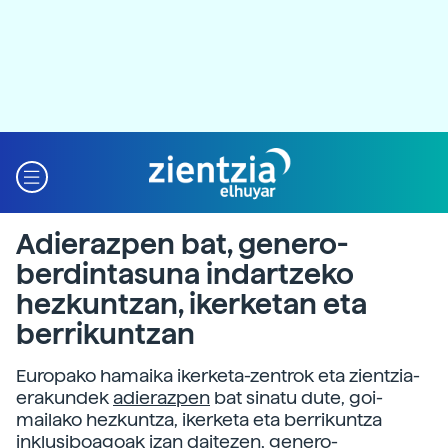
Adierazpen bat, genero-
berdintasuna indartzeko
hezkuntzan, ikerketan eta
berrikuntzan
Europako hamaika ikerketa-zentrok eta zientzia-
erakundek
adierazpen
bat sinatu dute, goi-
mailako hezkuntza, ikerketa eta berrikuntza
inklusiboagoak izan daitezen, genero-