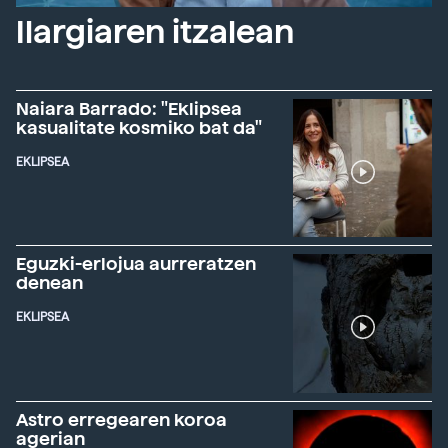
Ilargiaren itzalean
Naiara Barrado: "Eklipsea
kasualitate kosmiko bat da"
EKLIPSEA
Eguzki-erlojua aurreratzen
denean
EKLIPSEA
Astro erregearen koroa
agerian