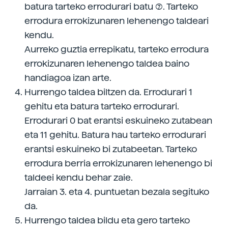
batura tarteko errodurari batu (7). Tarteko
errodura errokizunaren lehenengo taldeari
kendu.
Aurreko guztia errepikatu, tarteko errodura
errokizunaren lehenengo taldea baino
handiagoa izan arte.
Hurrengo taldea biltzen da. Errodurari 1
gehitu eta batura tarteko errodurari.
Errodurari 0 bat erantsi eskuineko zutabean
eta 11 gehitu. Batura hau tarteko errodurari
erantsi eskuineko bi zutabeetan. Tarteko
errodura berria errokizunaren lehenengo bi
taldeei kendu behar zaie.
Jarraian 3. eta 4. puntuetan bezala segituko
da.
Hurrengo taldea bildu eta gero tarteko