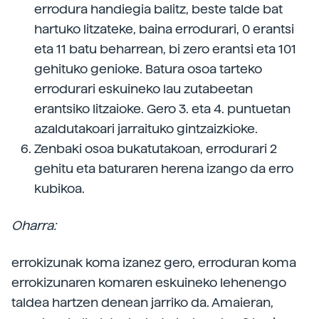
errodura handiegia balitz, beste talde bat
hartuko litzateke, baina errodurari, 0 erantsi
eta 11 batu beharrean, bi zero erantsi eta 101
gehituko genioke. Batura osoa tarteko
errodurari eskuineko lau zutabeetan
erantsiko litzaioke. Gero 3. eta 4. puntuetan
azaldutakoari jarraituko gintzaizkioke.
Zenbaki osoa bukatutakoan, errodurari 2
gehitu eta baturaren herena izango da erro
kubikoa.
Oharra:
errokizunak koma izanez gero, erroduran koma
errokizunaren komaren eskuineko lehenengo
taldea hartzen denean jarriko da. Amaieran,