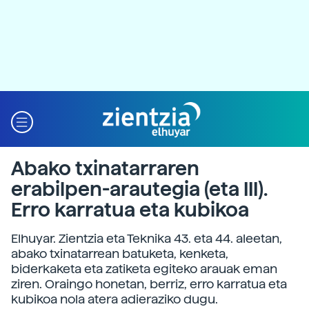
Abako txinatarraren
erabilpen-arautegia (eta III).
Erro karratua eta kubikoa
Elhuyar. Zientzia eta Teknika 43. eta 44. aleetan,
abako txinatarrean batuketa, kenketa,
biderkaketa eta zatiketa egiteko arauak eman
ziren. Oraingo honetan, berriz, erro karratua eta
kubikoa nola atera adieraziko dugu.