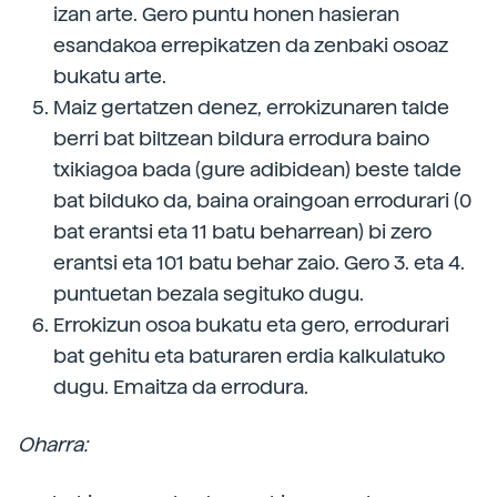
izan arte. Gero puntu honen hasieran
esandakoa errepikatzen da zenbaki osoaz
bukatu arte.
Maiz gertatzen denez, errokizunaren talde
berri bat biltzean bildura errodura baino
txikiagoa bada (gure adibidean) beste talde
bat bilduko da, baina oraingoan errodurari (0
bat erantsi eta 11 batu beharrean) bi zero
erantsi eta 101 batu behar zaio. Gero 3. eta 4.
puntuetan bezala segituko dugu.
Errokizun osoa bukatu eta gero, errodurari
bat gehitu eta baturaren erdia kalkulatuko
dugu. Emaitza da errodura.
Oharra: