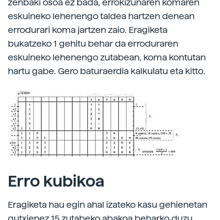
zenbaki osoa ez bada, errokizunaren komaren
eskuineko lehenengo taldea hartzen denean
errodurari koma jartzen zaio. Eragiketa
bukatzeko 1 gehitu behar da erroduraren
eskuineko lehenengo zutabean, koma kontutan
hartu gabe. Gero baturaerdia kalkulatu eta kitto.
Erro kubikoa
Eragiketa hau egin ahal izateko kasu gehienetan
gutxienez 15 zutabeko abakoa beharko duzu,