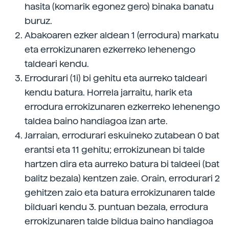
hasita (komarik egonez gero) binaka banatu
buruz.
Abakoaren ezker aldean 1 (errodura) markatu
eta errokizunaren ezkerreko lehenengo
taldeari kendu.
Errodurari (1i) bi gehitu eta aurreko taldeari
kendu batura. Horrela jarraitu, harik eta
errodura errokizunaren ezkerreko lehenengo
taldea baino handiagoa izan arte.
Jarraian, errodurari eskuineko zutabean 0 bat
erantsi eta 11 gehitu; errokizunean bi talde
hartzen dira eta aurreko batura bi taldeei (bat
balitz bezala) kentzen zaie. Orain, errodurari 2
gehitzen zaio eta batura errokizunaren talde
bilduari kendu 3. puntuan bezala, errodura
errokizunaren talde bildua baino handiagoa