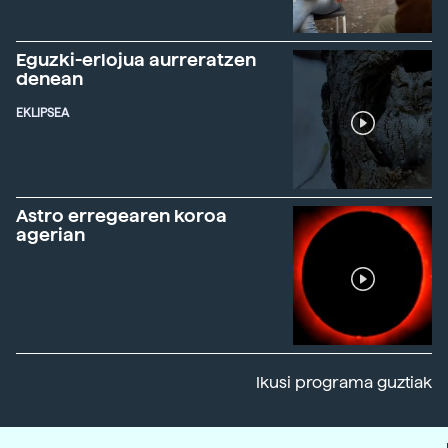
Eguzki-erlojua aurreratzen
denean
EKLIPSEA
Astro erregearen koroa
agerian
Ikusi programa guztiak