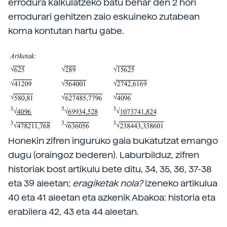
errodura kalkulatzeko batu behar den 2 hori
errodurari gehitzen zaio eskuineko zutabean
koma kontutan hartu gabe.
Honekin zifren inguruko gaia bukatutzat emango
dugu (oraingoz bederen). Laburbilduz, zifren
historiak bost artikulu bete ditu, 34, 35, 36, 37-38
eta 39 aleetan;
eragiketak nola?
izeneko artikulua
40 eta 41 aleetan eta azkenik Abakoa: historia eta
erabilera 42, 43 eta 44 aleetan.