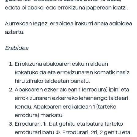
edota bi abako, edo errokizuna paperean idatzi.
Aurrekoan legez, erabidea irakurri ahala adibidea
aztertu.
Erabidea
Errokizuna abakoaren eskuin aldean
kokatuko da eta errokizunaren komatik hasiz
hiru zifrako taldeetan banatu.
Abakoaren ezker aldean 1 (errodura) ipini eta
errokizunaren ezkerreko lehenengo taldeari
kendu. Abakoaren erdi aldean 1 (tarteko
errodura) markatu.
Errodurari, 1i, bat gehitu eta batura tarteko
errodurari batu (3). Errodurari, 2ri, 2 gehitu eta