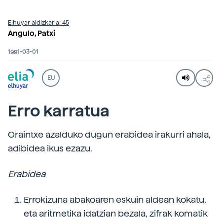
Elhuyar aldizkaria: 45
Angulo, Patxi
1991-03-01
EU
Erro karratua
Oraintxe azalduko dugun erabidea irakurri ahala,
adibidea ikus ezazu.
Erabidea
Errokizuna abakoaren eskuin aldean kokatu,
eta aritmetika idatzian bezala, zifrak komatik