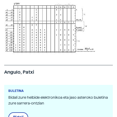
Angulo, Patxi
BULETINA
Bidali zure helbide elektronikoa eta jaso asteroko buletina
zure sarrera-ontzian