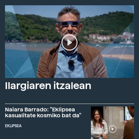
Ilargiaren itzalean
Naiara Barrado: "Eklipsea
kasualitate kosmiko bat da"
EKLIPSEA