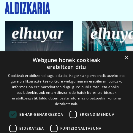
ALDIZKARIA
×
Webgune honek cookieak
erabiltzen ditu
Cookieak erabiltzen ditugu edukia, iragarkiak pertsonalizatzeko eta
gure trafikoa aztertzeko. Gure webgunearen erabilerari buruzko
informazioa ere partekatzen dugu gure publizitate- eta analisi-
bazkideekin, zuk eman diezun edo haiek beren zerbitzuak
erabiltzeagatik bildu duten beste informazio batzuekin konbina
dezaketenak.
BEHAR-BEHARREZKOA
ERRENDIMENDUA
BIDERATZEA
FUNTZIONALTASUNA
2026ko eka. 1a
2026ko mar. 1a