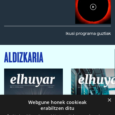
Ikusi programa guztiak
ALDIZKARIA
×
Webgune honek cookieak
erabiltzen ditu