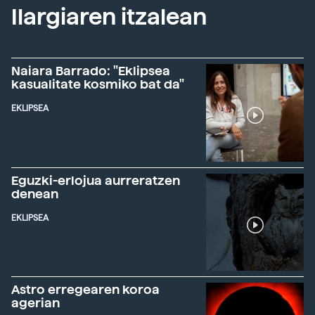
Ilargiaren itzalean
Naiara Barrado: "Eklipsea
kasualitate kosmiko bat da"
EKLIPSEA
Eguzki-erlojua aurreratzen
denean
EKLIPSEA
Astro erregearen koroa
agerian