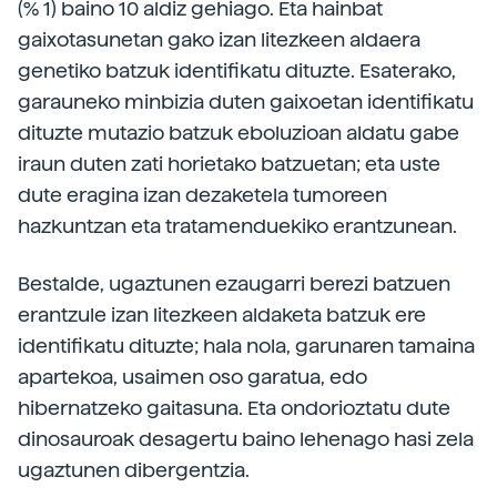
(% 1) baino 10 aldiz gehiago. Eta hainbat
gaixotasunetan gako izan litezkeen aldaera
genetiko batzuk identifikatu dituzte. Esaterako,
garauneko minbizia duten gaixoetan identifikatu
dituzte mutazio batzuk eboluzioan aldatu gabe
iraun duten zati horietako batzuetan; eta uste
dute eragina izan dezaketela tumoreen
hazkuntzan eta tratamenduekiko erantzunean.
Bestalde, ugaztunen ezaugarri berezi batzuen
erantzule izan litezkeen aldaketa batzuk ere
identifikatu dituzte; hala nola, garunaren tamaina
apartekoa, usaimen oso garatua, edo
hibernatzeko gaitasuna. Eta ondorioztatu dute
dinosauroak desagertu baino lehenago hasi zela
ugaztunen dibergentzia.