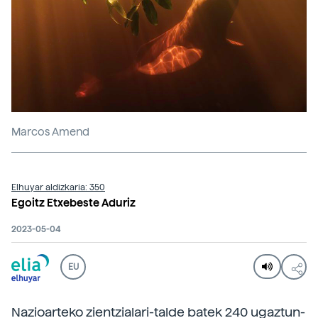
Marcos Amend
Elhuyar aldizkaria: 350
Egoitz Etxebeste Aduriz
2023-05-04
EU
Nazioarteko zientzialari-talde batek 240 ugaztun-