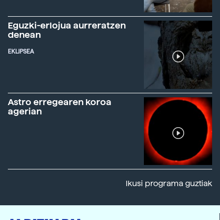
Eguzki-erlojua aurreratzen
denean
EKLIPSEA
Astro erregearen koroa
agerian
Ikusi programa guztiak