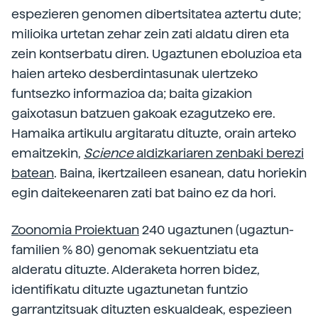
espezieren genomen dibertsitatea aztertu dute;
milioika urtetan zehar zein zati aldatu diren eta
zein kontserbatu diren. Ugaztunen eboluzioa eta
haien arteko desberdintasunak ulertzeko
funtsezko informazioa da; baita gizakion
gaixotasun batzuen gakoak ezagutzeko ere.
Hamaika artikulu argitaratu dituzte, orain arteko
emaitzekin,
Science
aldizkariaren zenbaki berezi
batean
. Baina, ikertzaileen esanean, datu horiekin
egin daitekeenaren zati bat baino ez da hori.
Zoonomia Proiektuan
240 ugaztunen (ugaztun-
familien % 80) genomak sekuentziatu eta
alderatu dituzte. Alderaketa horren bidez,
identifikatu dituzte ugaztunetan funtzio
garrantzitsuak dituzten eskualdeak, espezieen