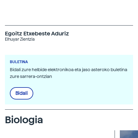
Egoitz Etxebeste Aduriz
Elhuyar Zientzia
BULETINA
Bidali zure helbide elektronikoa eta jaso asteroko buletina
zure sarrera-ontzian
Bidali
Biologia