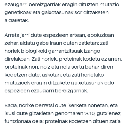
ezaugarri bereizgarriak eragin dituzten mutazio
genetikoak eta gaixotasunak sor ditzaketen
aldaketak.
Arreta jarri dute espezieen artean, eboluzioan
zehar, aldatu gabe iraun duten zatietan; zati
horiek biologikoki garrantzitsuak izango
direlakoan. Zati horiek, proteinak kodetu ez arren,
proteinak non, noiz eta nola sortu behar diren
kodetzen dute, askotan; eta zati horietako
mutazioek eragin ditzakete gaixotasunak edo
espezieen ezaugarri bereizgarriak.
Bada, horixe berretsi dute ikerketa honetan, eta
ikusi dute gizakietan genomaren % 10, gutxienez,
funtzionala dela; proteinak kodetzen dituen zatia