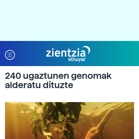
240 ugaztunen genomak
alderatu dituzte