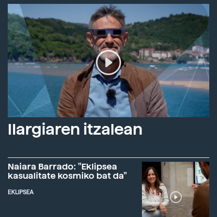
Ilargiaren itzalean
Naiara Barrado: "Eklipsea
kasualitate kosmiko bat da"
EKLIPSEA