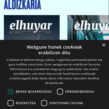
ALDIZKARIA
×
Webgune honek cookieak
erabiltzen ditu
Cookieak erabiltzen ditugu edukia, iragarkiak pertsonalizatzeko eta
gure trafikoa aztertzeko. Gure webgunearen erabilerari buruzko
informazioa ere partekatzen dugu gure publizitate- eta analisi-
bazkideekin, zuk eman diezun edo haiek beren zerbitzuak
erabiltzeagatik bildu duten beste informazio batzuekin konbina
dezaketenak.
BEHAR-BEHARREZKOA
ERRENDIMENDUA
BIDERATZEA
FUNTZIONALTASUNA
2026ko eka. 1a
2026ko mar. 1a