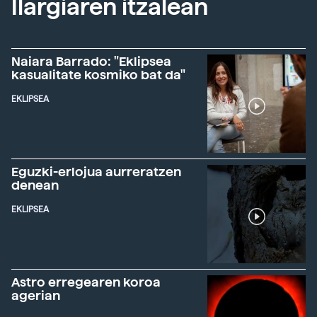
Ilargiaren itzalean
Naiara Barrado: "Eklipsea
kasualitate kosmiko bat da"
EKLIPSEA
Eguzki-erlojua aurreratzen
denean
EKLIPSEA
Astro erregearen koroa
agerian