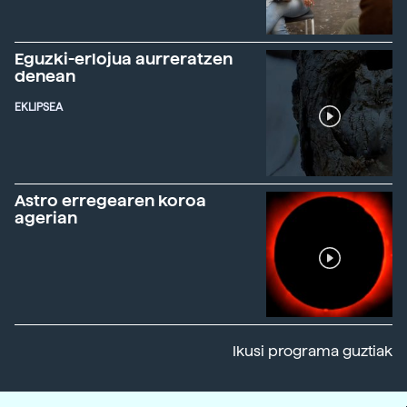
Eguzki-erlojua aurreratzen
denean
EKLIPSEA
Astro erregearen koroa
agerian
Ikusi programa guztiak