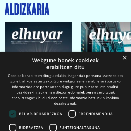
ALDIZKARIA
×
Webgune honek cookieak
erabiltzen ditu
Cookieak erabiltzen ditugu edukia, iragarkiak pertsonalizatzeko eta
gure trafikoa aztertzeko. Gure webgunearen erabilerari buruzko
informazioa ere partekatzen dugu gure publizitate- eta analisi-
bazkideekin, zuk eman diezun edo haiek beren zerbitzuak
erabiltzeagatik bildu duten beste informazio batzuekin konbina
dezaketenak.
BEHAR-BEHARREZKOA
ERRENDIMENDUA
BIDERATZEA
FUNTZIONALTASUNA
2026ko eka. 1a
2026ko mar. 1a