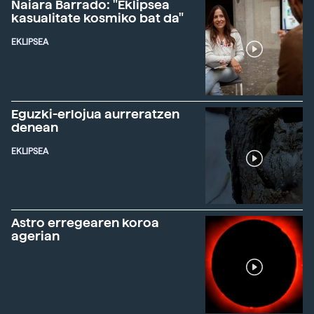
Naiara Barrado: "Eklipsea
kasualitate kosmiko bat da"
EKLIPSEA
Eguzki-erlojua aurreratzen
denean
EKLIPSEA
Astro erregearen koroa
agerian