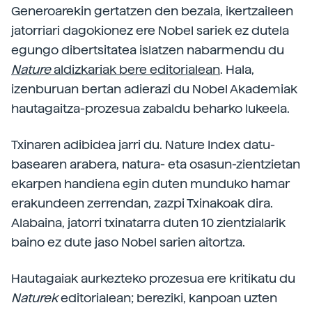
Generoarekin gertatzen den bezala, ikertzaileen
jatorriari dagokionez ere Nobel sariek ez dutela
egungo dibertsitatea islatzen nabarmendu du
Nature
aldizkariak bere editorialean
. Hala,
izenburuan bertan adierazi du Nobel Akademiak
hautagaitza-prozesua zabaldu beharko lukeela.
Txinaren adibidea jarri du. Nature Index datu-
basearen arabera, natura- eta osasun-zientzietan
ekarpen handiena egin duten munduko hamar
erakundeen zerrendan, zazpi Txinakoak dira.
Alabaina, jatorri txinatarra duten 10 zientzialarik
baino ez dute jaso Nobel sarien aitortza.
Hautagaiak aurkezteko prozesua ere kritikatu du
Naturek
editorialean; bereziki, kanpoan uzten