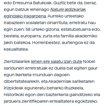
edo Erresuma Batukoak. Guztiz bete da, beraz,
egun batzuk lehenago
Nature
aldizkariak
egindako iragarpena
. Aurreko urteetako
irabazleen soslaietan oinarrituta, erretratu hau
egin zuen: 58 urteko gizona, estatubatuarra edo,
bestela, europarra, zuria eta familia akademiko
jakin batekoa. Horrenbestez, aurtengoa ez da
kasualitatea.
Zientzialariek
lehen ere salatu izan dute
Nobel
saridunen erretratuak ez duela bat egiten gaur
egun ikerketa-munduan dagoen
dibertsitatearekin, eta Akademiak sariketaren
irizpideak eguneratu beharko lituzkeela,
historikoki egon den bazterkeria gainditzeko eta
jarduera zientifikoaren errealitatera egokitzeko.