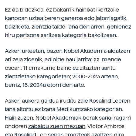
Ez da bidezkoa, ez bakarrik hainbat ikertzaile
kanpoan uztea beren generoa edo jatorriagatik,
baizik eta, zientzia talde-lana den arren, gehienez
hiru pertsona saritzea kategoria bakoitzean.
Azken urteetan, bazen Nobel Akademia aldatzen
ari zela zioenik, adibide hau jarrita: XX. mende
osoan, 11 emakume baino ez zituzten saritu
zientzietako kategorietan; 2000-2023 artean,
berriz, 15. 2024a etorri den arte.
Askori aukera galdua iruditu zaie Rosalind Leeren
lana aitortu ez izana Medikuntzako kategorian.
Hain zuzen, Nobel Akademiak berak saria iragarri
ondoren
zabaldu zuen mezuan
, Victor Ambros
eta Rosalind Lee senar-emazteak azaltzen dira