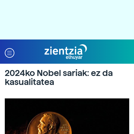
2024ko Nobel sariak: ez da
kasualitatea