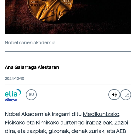
Nobel sarien akademia
Ana Galarraga Aiestaran
2024-10-10
EU
Nobel Akademiak iragarri ditu
Medikuntzako
,
Fisikako
eta
Kimikako
aurtengo irabazleak. Zazpi
dira, eta zazpiak, gizonak, denak zuriak, eta AEB