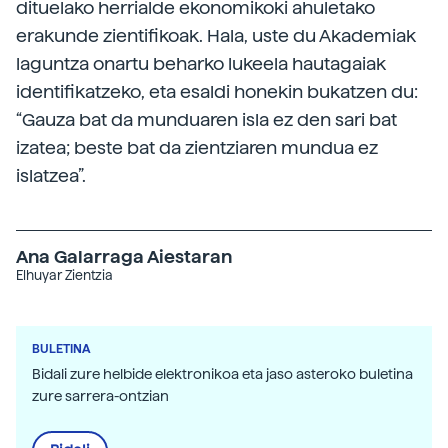
dituelako herrialde ekonomikoki ahuletako
erakunde zientifikoak. Hala, uste du Akademiak
laguntza onartu beharko lukeela hautagaiak
identifikatzeko, eta esaldi honekin bukatzen du:
“Gauza bat da munduaren isla ez den sari bat
izatea; beste bat da zientziaren mundua ez
islatzea”.
Ana Galarraga Aiestaran
Elhuyar Zientzia
BULETINA
Bidali zure helbide elektronikoa eta jaso asteroko buletina
zure sarrera-ontzian