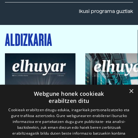
Ikusi programa guztiak
ALDIZKARIA
×
Webgune honek cookieak
erabiltzen ditu
Cookieak erabiltzen ditugu edukia, iragarkiak pertsonalizatzeko eta
gure trafikoa aztertzeko. Gure webgunearen erabilerari buruzko
informazioa ere partekatzen dugu gure publizitate- eta analisi-
bazkideekin, zuk eman diezun edo haiek beren zerbitzuak
erabiltzeagatik bildu duten beste informazio batzuekin konbina