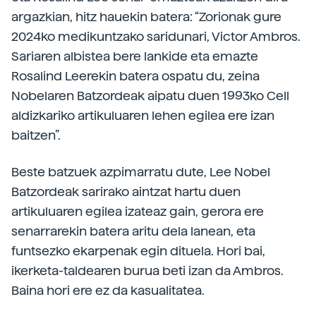
argazkian, hitz hauekin batera: “Zorionak gure
2024ko medikuntzako saridunari, Victor Ambros.
Sariaren albistea bere lankide eta emazte
Rosalind Leerekin batera ospatu du, zeina
Nobelaren Batzordeak aipatu duen 1993ko Cell
aldizkariko artikuluaren lehen egilea ere izan
baitzen”.
Beste batzuek azpimarratu dute, Lee Nobel
Batzordeak sarirako aintzat hartu duen
artikuluaren egilea izateaz gain, gerora ere
senarrarekin batera aritu dela lanean, eta
funtsezko ekarpenak egin dituela. Hori bai,
ikerketa-taldearen burua beti izan da Ambros.
Baina hori ere ez da kasualitatea.