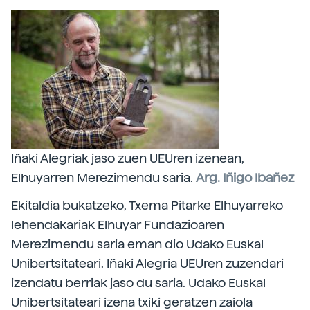
Iñaki Alegriak jaso zuen UEUren izenean,
Elhuyarren Merezimendu saria.
Arg. Iñigo Ibañez
Ekitaldia bukatzeko, Txema Pitarke Elhuyarreko
lehendakariak Elhuyar Fundazioaren
Merezimendu saria eman dio Udako Euskal
Unibertsitateari. Iñaki Alegria UEUren zuzendari
izendatu berriak jaso du saria. Udako Euskal
Unibertsitateari izena txiki geratzen zaiola