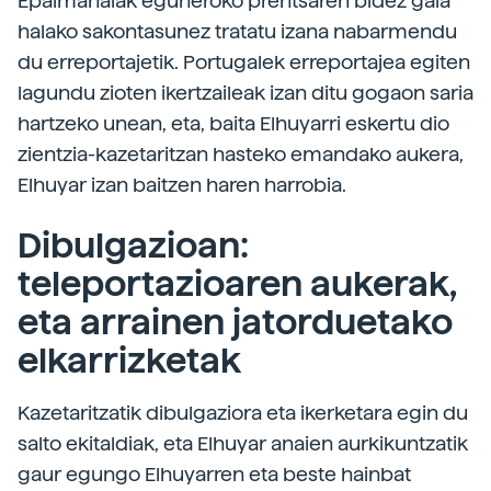
Epaimahaiak eguneroko prentsaren bidez gaia
halako sakontasunez tratatu izana nabarmendu
du erreportajetik. Portugalek erreportajea egiten
lagundu zioten ikertzaileak izan ditu gogaon saria
hartzeko unean, eta, baita Elhuyarri eskertu dio
zientzia-kazetaritzan hasteko emandako aukera,
Elhuyar izan baitzen haren harrobia.
Dibulgazioan:
teleportazioaren aukerak,
eta arrainen jatorduetako
elkarrizketak
Kazetaritzatik dibulgaziora eta ikerketara egin du
salto ekitaldiak, eta Elhuyar anaien aurkikuntzatik
gaur egungo Elhuyarren eta beste hainbat