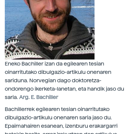
Eneko Bachiller izan da egilearen tesian
oinarritutako dibulgazio-artikulu onenaren
sariduna. Norvegian dago doktoretza-
ondorengo ikerketa-lanetan, eta handik jaso du
saria.
Arg. E. Bachiller
Bachillerrek egilearen tesian oinarritutako
dibulgazio-artikulu onenaren saria jaso du.
Epaimahairen esanean, izenburu erakargarri