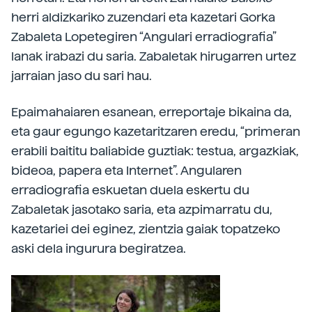
herri aldizkariko zuzendari eta kazetari Gorka
Zabaleta Lopetegiren “Angulari erradiografia”
lanak irabazi du saria. Zabaletak hirugarren urtez
jarraian jaso du sari hau.
Epaimahaiaren esanean, erreportaje bikaina da,
eta gaur egungo kazetaritzaren eredu, “primeran
erabili baititu baliabide guztiak: testua, argazkiak,
bideoa, papera eta Internet”. Angularen
erradiografia eskuetan duela eskertu du
Zabaletak jasotako saria, eta azpimarratu du,
kazetariei dei eginez, zientzia gaiak topatzeko
aski dela ingurura begiratzea.