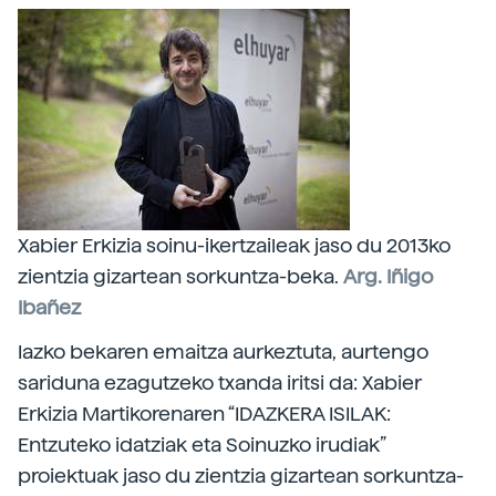
Xabier Erkizia soinu-ikertzaileak jaso du 2013ko
zientzia gizartean sorkuntza-beka.
Arg. Iñigo
Ibañez
Iazko bekaren emaitza aurkeztuta, aurtengo
sariduna ezagutzeko txanda iritsi da: Xabier
Erkizia Martikorenaren “IDAZKERA ISILAK:
Entzuteko idatziak eta Soinuzko irudiak”
proiektuak jaso du zientzia gizartean sorkuntza-