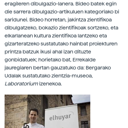
eragileren dibulgazio-lanera. Bideo batek egin
die sarrera dibulgazio-artikuluen kategoriako bi
saridunei. Bideo horretan, jakintza zientifikoa
dibulgatzeko, bokazio zientifikoak sortzeko, eta
elkarlanean kultura zientifikoa lantzeko eta
gizarteratzeko sustatutako hainbat proiekturen
printza batzuk ikusi ahal izan dituzte
gonbidatuek; horietako bat, Errekalde
jauregiaren bertan gauzatuko da: Bergarako
Udalak sustatutako zientzia-museoa,
Laboratorium
izenekoa.