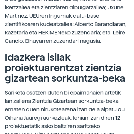
ikertzailea eta zientziaren dibulgatzailea; Uxune
Martinez, UEUren Ingumak datu-base
zientifikoaren kudeatzailea; Alberto Barandiaran,
kazetaria eta HEKIMENeko zuzendaria; eta, Leire
Cancio, Elhuyarren zuzendari nagusia.
Idazkera isilak
proiektuarentzat zientzia
gizartean sorkuntza-beka
Sariketa osatzen duten bi epaimahaien artetik
lan zailena Zientzia Gizartean sorkuntza-beka
ematen duen hirukotearena izan dela aipatu du
Oihana Jauregi aurkezleak, lehian izan diren 12
proiektuetatik asko baitziren saritzeko