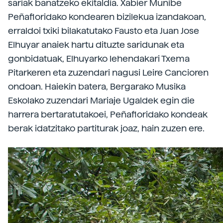
sariak banatzeko ekitaldia. Xabier Munibe
Peñafloridako kondearen bizilekua izandakoan,
erraldoi txiki bilakatutako Fausto eta Juan Jose
Elhuyar anaiek hartu dituzte saridunak eta
gonbidatuak, Elhuyarko lehendakari Txema
Pitarkeren eta zuzendari nagusi Leire Cancioren
ondoan. Haiekin batera, Bergarako Musika
Eskolako zuzendari Mariaje Ugaldek egin die
harrera bertaratutakoei, Peñafloridako kondeak
berak idatzitako partiturak joaz, hain zuzen ere.