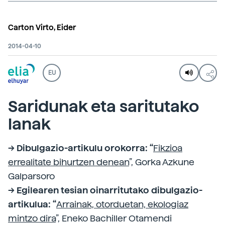
Carton Virto, Eider
2014-04-10
EU
Saridunak eta saritutako
lanak
--> Dibulgazio-artikulu orokorra: “
Fikzioa
errealitate bihurtzen denean
”, Gorka Azkune
Galparsoro
--> Egilearen tesian oinarritutako dibulgazio-
artikulua: “
Arrainak, otorduetan, ekologiaz
mintzo dira
”, Eneko Bachiller Otamendi