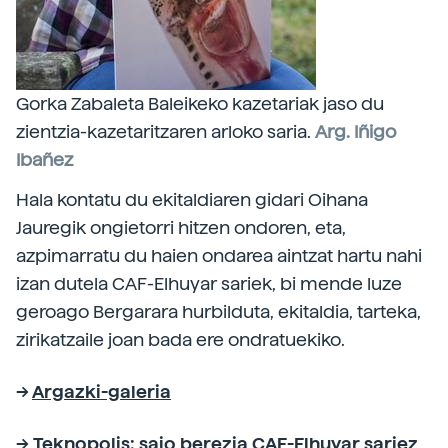
Gorka Zabaleta Baleikeko kazetariak jaso du
zientzia-kazetaritzaren arloko saria.
Arg. Iñigo
Ibañez
Hala kontatu du ekitaldiaren gidari Oihana
Jauregik ongietorri hitzen ondoren, eta,
azpimarratu du haien ondarea aintzat hartu nahi
izan dutela CAF-Elhuyar sariek, bi mende luze
geroago Bergarara hurbilduta, ekitaldia, tarteka,
zirikatzaile joan bada ere ondratuekiko.
-->
Argazki-galeria
-->
Teknopolis: saio berezia CAF-Elhuyar sariez