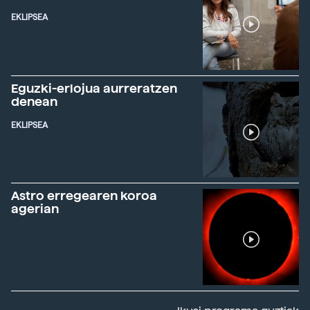
EKLIPSEA
Eguzki-erlojua aurreratzen
denean
EKLIPSEA
Astro erregearen koroa
agerian