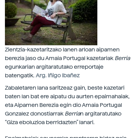
Zientzia-kazetaritzako lanen arloan aipamen
berezia jaso du Amaia Portugal kazetariak
Berria
egunkarian argitaratutako erreportaje
batengatik.
Arg. Iñigo Ibañez
Zabaletaren lana saritzeaz gain, beste kazetari
baten lan bat ere aipatu du aurten epaimahaiak,
eta Aipamen Berezia egin dio Amaia Portugal
Gonzalez donostiarrak
Berria
n argitaratutako
“Giza eboluzioa berridazten” lanari.