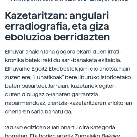
Kazetaritzan: angulari
erradiografia, eta giza
eboluzioa berridazten
Elhuyar anaien lana gogora ekarri duen irrati-
kronika batek ireki du sari-banaketa ekitaldia.
Elhuyarko Egoitz Etxebestek jarri dio ahotsa, hain
zuzen ere, “Lunatikoak” bere liburuko istorioetako
baten pasarteei. Jarraian, kazetariek egiten
duten dibulgazio-lanaren garrantzia
nabarmenduaz, zientzia-kazetaritzaren arloko lan
onenaren saria banatu da.
2013ko edizioan 8 lan onartu dira kategoria
horretan. Eta horien artetik Zumaiako
Baleike