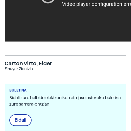
Carton Virto, Eider
Elhuyar Zientzia
BULETINA
Bidali zure helbide elektronikoa eta jaso asteroko buletina
zure sarrera-ontzian
Bidali