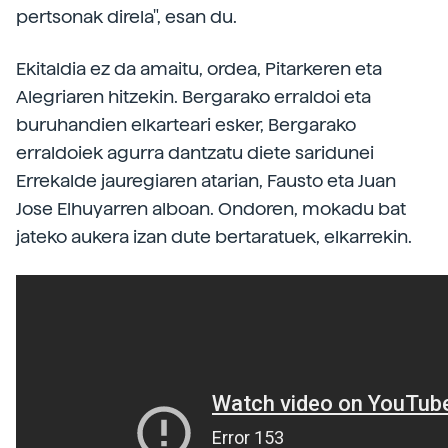
pertsonak direla", esan du.
Ekitaldia ez da amaitu, ordea, Pitarkeren eta
Alegriaren hitzekin. Bergarako erraldoi eta
buruhandien elkarteari esker, Bergarako
erraldoiek agurra dantzatu diete saridunei
Errekalde jauregiaren atarian, Fausto eta Juan
Jose Elhuyarren alboan. Ondoren, mokadu bat
jateko aukera izan dute bertaratuek, elkarrekin.