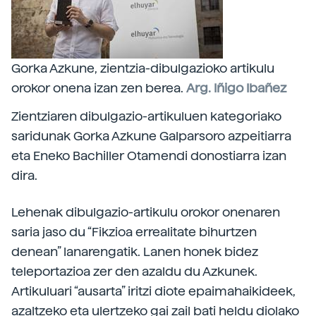
Gorka Azkune, zientzia-dibulgazioko artikulu
orokor onena izan zen berea.
Arg. Iñigo Ibañez
Zientziaren dibulgazio-artikuluen kategoriako
saridunak Gorka Azkune Galparsoro azpeitiarra
eta Eneko Bachiller Otamendi donostiarra izan
dira.
Lehenak dibulgazio-artikulu orokor onenaren
saria jaso du “Fikzioa errealitate bihurtzen
denean” lanarengatik. Lanen honek bidez
teleportazioa zer den azaldu du Azkunek.
Artikuluari “ausarta” iritzi diote epaimahaikideek,
azaltzeko eta ulertzeko gai zail bati heldu diolako