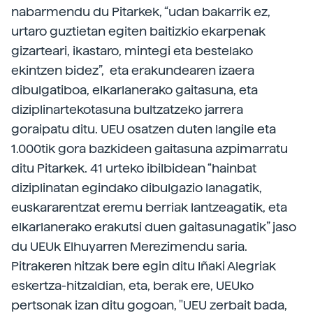
nabarmendu du Pitarkek, “udan bakarrik ez,
urtaro guztietan egiten baitizkio ekarpenak
gizarteari, ikastaro, mintegi eta bestelako
ekintzen bidez”, eta erakundearen izaera
dibulgatiboa, elkarlanerako gaitasuna, eta
diziplinartekotasuna bultzatzeko jarrera
goraipatu ditu. UEU osatzen duten langile eta
1.000tik gora bazkideen gaitasuna azpimarratu
ditu Pitarkek. 41 urteko ibilbidean “hainbat
diziplinatan egindako dibulgazio lanagatik,
euskararentzat eremu berriak lantzeagatik, eta
elkarlanerako erakutsi duen gaitasunagatik” jaso
du UEUk Elhuyarren Merezimendu saria.
Pitrakeren hitzak bere egin ditu Iñaki Alegriak
eskertza-hitzaldian, eta, berak ere, UEUko
pertsonak izan ditu gogoan, "UEU zerbait bada,