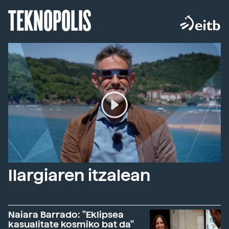
TEKNOPOLIS
Ilargiaren itzalean
Naiara Barrado: "Eklipsea
kasualitate kosmiko bat da"