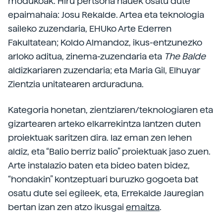
modukoak. Hiru pertsona hauek osatu dute
epaimahaia: Josu Rekalde. Artea eta teknologia
saileko zuzendaria, EHUko Arte Ederren
Fakultatean; Koldo Almandoz, ikus-entzunezko
arloko aditua, zinema-zuzendaria eta
The Balde
aldizkariaren zuzendaria; eta Maria Gil, Elhuyar
Zientzia unitatearen arduraduna.
Kategoria honetan, zientziaren/teknologiaren eta
gizartearen arteko elkarrekintza lantzen duten
proiektuak saritzen dira. Iaz eman zen lehen
aldiz, eta “Balio berriz balio” proiektuak jaso zuen.
Arte instalazio baten eta bideo baten bidez,
“hondakin” kontzeptuari buruzko gogoeta bat
osatu dute sei egileek, eta, Errekalde Jauregian
bertan izan zen atzo ikusgai
emaitza
.