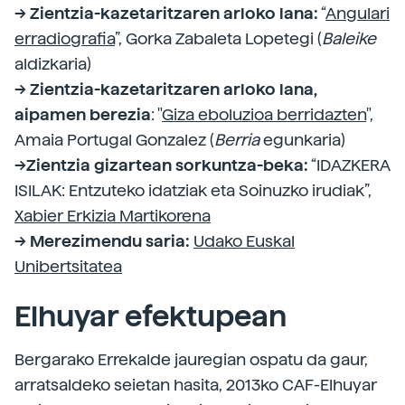
--> Zientzia-kazetaritzaren arloko lana:
“
Angulari
erradiografia
”, Gorka Zabaleta Lopetegi (
Baleike
aldizkaria)
--> Zientzia-kazetaritzaren arloko lana,
aipamen berezia
: "
Giza eboluzioa berridazten
",
Amaia Portugal Gonzalez (
Berria
egunkaria)
-->Zientzia gizartean sorkuntza-beka:
“IDAZKERA
ISILAK: Entzuteko idatziak eta Soinuzko irudiak”,
Xabier Erkizia Martikorena
--> Merezimendu saria:
Udako Euskal
Unibertsitatea
Elhuyar efektupean
Bergarako Errekalde jauregian ospatu da gaur,
arratsaldeko seietan hasita, 2013ko CAF-Elhuyar