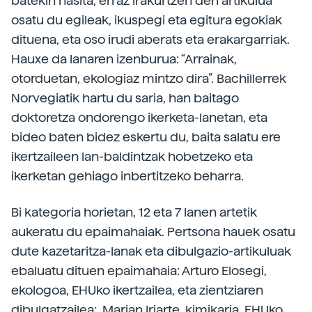
batekin hasita, erraz irakurtzen den artikulua
osatu du egileak, ikuspegi eta egitura egokiak
dituena, eta oso irudi aberats eta erakargarriak.
Hauxe da lanaren izenburua: “Arrainak,
otorduetan, ekologiaz mintzo dira”. Bachillerrek
Norvegiatik hartu du saria, han baitago
doktoretza ondorengo ikerketa-lanetan, eta
bideo baten bidez eskertu du, baita salatu ere
ikertzaileen lan-baldintzak hobetzeko eta
ikerketan gehiago inbertitzeko beharra.
Bi kategoria horietan, 12 eta 7 lanen artetik
aukeratu du epaimahaiak. Pertsona hauek osatu
dute kazetaritza-lanak eta dibulgazio-artikuluak
ebaluatu dituen epaimahaia: Arturo Elosegi,
ekologoa, EHUko ikertzailea, eta zientziaren
dibulgatzailea; Marian Iriarte, kimikaria, EHUko