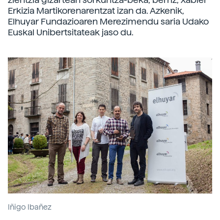
Erkizia Martikorenarentzat izan da. Azkenik,
Elhuyar Fundazioaren Merezimendu saria Udako
Euskal Unibertsitateak jaso du.
Iñigo Ibañez