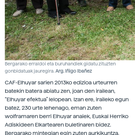
Bergarako erraldoi eta buruhandiek gidatu zituzten
gonbidatuak jauregira.
Arg. Iñigo Ibañez
CAF-Elhuyar sarien 2013ko edizioa urteurren
batekin batera abiatu zen, joan den irailean,
“Elhuyar efektua” lelopean. Izan ere, iraileko egun
batez, 230 urte lehenago, eman zuten
wolframaren berri Elhuyar anaiek, Euskal Herriko
Adiskideen Elkartearen buletinaren bidez.
Bergarako mintegian egin zuten aurkikuntza,