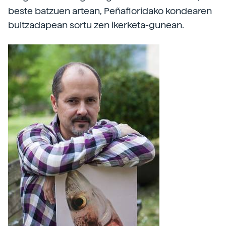
beste batzuen artean, Peñafloridako kondearen
bultzadapean sortu zen ikerketa-gunean.