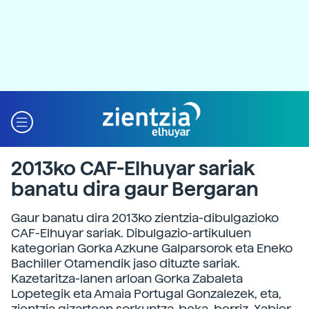
2013ko CAF-Elhuyar sariak
banatu dira gaur Bergaran
Gaur banatu dira 2013ko zientzia-dibulgazioko
CAF-Elhuyar sariak. Dibulgazio-artikuluen
kategorian Gorka Azkune Galparsorok eta Eneko
Bachiller Otamendik jaso dituzte sariak.
Kazetaritza-lanen arloan Gorka Zabaleta
Lopetegik eta Amaia Portugal Gonzalezek, eta,
zientzia gizartean sorkuntza-beka, berriz, Xabier