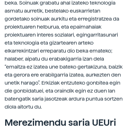
beka. Soinuak grabatu ahal izateko teknologia
asmatu aurretik, bestelako euskarrietan
gordetako soinuak aurkitu eta erregistratzea da
proiektuaren helburua, eta epaimahaiak
proiektuaren interes sozialari, egingarritasunari
eta teknologia eta gizartearen arteko
elkarrekintzari erreparatu dio beka emateko;
halaber, aipatu du erabakigarria izan dela
“emaitza ez izatea une bateko gertakizuna, baizik
eta gerora ere erabilgarria izatea, aurkezten den
unetik harago”. Erkiziak entzuteko gonbitea egin
die gonbidatuei, eta oraindik egin ez duen lan
batengatik saria jasotzeak ardura puntua sortzen
diola aitortu du.
Merezimendu saria UEUri