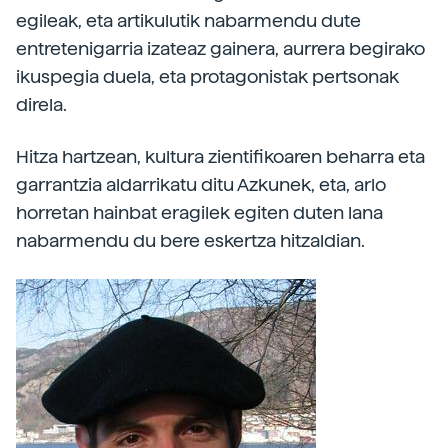
egileak, eta artikulutik nabarmendu dute
entretenigarria izateaz gainera, aurrera begirako
ikuspegia duela, eta protagonistak pertsonak
direla.
Hitza hartzean, kultura zientifikoaren beharra eta
garrantzia aldarrikatu ditu Azkunek, eta, arlo
horretan hainbat eragilek egiten duten lana
nabarmendu du bere eskertza hitzaldian.