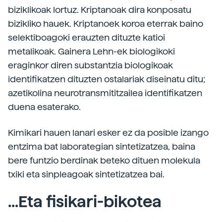
biziklikoak lortuz. Kriptanoak dira konposatu
bizikliko hauek. Kriptanoek koroa eterrak baino
selektiboagoki erauzten dituzte katioi
metalikoak. Gainera Lehn-ek biologikoki
eraginkor diren substantzia biologikoak
identifikatzen dituzten ostalariak diseinatu ditu;
azetikolina neurotransmititzailea identifikatzen
duena esaterako.
Kimikari hauen lanari esker ez da posible izango
entzima bat laborategian sintetizatzea, baina
bere funtzio berdinak beteko dituen molekula
txiki eta sinpleagoak sintetizatzea bai.
...Eta fisikari-bikotea