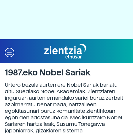
1987.eko Nobel Sariak
Urtero bezala aurten ere Nobel Sariak banatu
ditu Suediako Nobel Akademiak. Zientziaren
inguruan aurten emandako sariei buruz zerbait
azpimarratu behar bada, hartzaileen
egokitasunari buruz komunitate zientifikoan
egon den adostasuna da. Medikuntzako Nobel
Sariaren hartzaileak, Susumu Tonegawa
japoniarrak, gizakiaren sistema