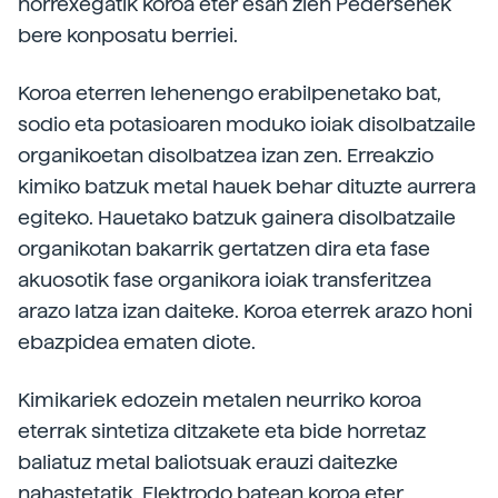
horrexegatik koroa eter esan zien Pedersenek
bere konposatu berriei.
Koroa eterren lehenengo erabilpenetako bat,
sodio eta potasioaren moduko ioiak disolbatzaile
organikoetan disolbatzea izan zen. Erreakzio
kimiko batzuk metal hauek behar dituzte aurrera
egiteko. Hauetako batzuk gainera disolbatzaile
organikotan bakarrik gertatzen dira eta fase
akuosotik fase organikora ioiak transferitzea
arazo latza izan daiteke. Koroa eterrek arazo honi
ebazpidea ematen diote.
Kimikariek edozein metalen neurriko koroa
eterrak sintetiza ditzakete eta bide horretaz
baliatuz metal baliotsuak erauzi daitezke
nahastetatik. Elektrodo batean koroa eter