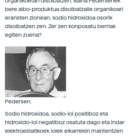
organikoetan disolbatzen. Baina Pedersenek
bere albo-produktua disolbatzaile organikoari
eransten zionean, sodio hidroxidoa osorik
disolbatzen zen. Zer zen konposatu berriak
egiten zuena?
Pedersen.
Sodio hidroxidoa, sodio-ioi positiboz eta
hidroxido-ioi negatiboz osatuta dago eta indar
elektroestatikoek ioiek elkarrekin mantentzen