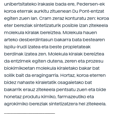
unibertsitateko irakasle bada ere, Pedersen-ek
koroa eterrak aurkitu zituenean Du Pont-entzat
egiten zuen lan. Cram zeraz konturatu zen: koroa
eter bereziak sintetizaturik posible izan zitekeela
molekula kiralak bereiztea. Molekula hauen
arteko desberdintasun bakarra bata bestearen
ispilu-irudi izatea eta beste propietateak
berdinak izatea zen. Molekula kiralak bereiztea
da entzimek egiten dutena, zeren eta prozesu
biokimikoetan molekula kiraletako bakar bat
soilik bait da eragingarria. Hortaz, koroa eterren
bidez nahaste kiraletatik osagaietako bat
bakarrik erauz zitekeela pentsatu zuen eta bide
honetaz produtu kimiko, farmazeutiko eta
agrokimiko bereziak sintetizatzera hel zitekeela.