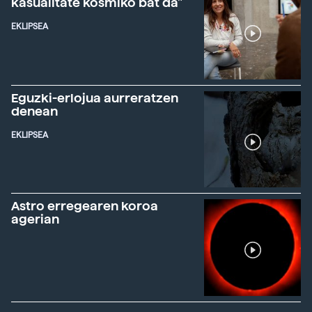
kasualitate kosmiko bat da"
EKLIPSEA
Eguzki-erlojua aurreratzen
denean
EKLIPSEA
Astro erregearen koroa
agerian