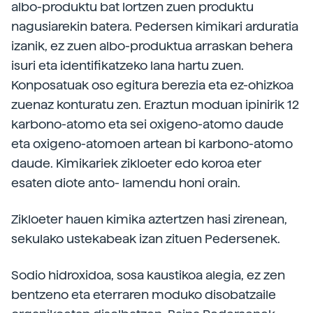
albo-produktu bat lortzen zuen produktu
nagusiarekin batera. Pedersen kimikari arduratia
izanik, ez zuen albo-produktua arraskan behera
isuri eta identifikatzeko lana hartu zuen.
Konposatuak oso egitura berezia eta ez-ohizkoa
zuenaz konturatu zen. Eraztun moduan ipinirik 12
karbono-atomo eta sei oxigeno-atomo daude
eta oxigeno-atomoen artean bi karbono-atomo
daude. Kimikariek zikloeter edo koroa eter
esaten diote anto- lamendu honi orain.
Zikloeter hauen kimika aztertzen hasi zirenean,
sekulako ustekabeak izan zituen Pedersenek.
Sodio hidroxidoa, sosa kaustikoa alegia, ez zen
bentzeno eta eterraren moduko disobatzaile