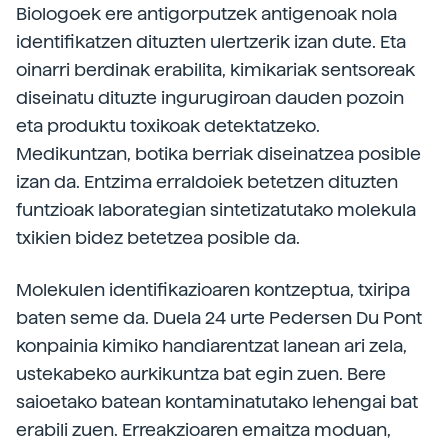
Biologoek ere antigorputzek antigenoak nola
identifikatzen dituzten ulertzerik izan dute. Eta
oinarri berdinak erabilita, kimikariak sentsoreak
diseinatu dituzte ingurugiroan dauden pozoin
eta produktu toxikoak detektatzeko.
Medikuntzan, botika berriak diseinatzea posible
izan da. Entzima erraldoiek betetzen dituzten
funtzioak laborategian sintetizatutako molekula
txikien bidez betetzea posible da.
Molekulen identifikazioaren kontzeptua, txiripa
baten seme da. Duela 24 urte Pedersen Du Pont
konpainia kimiko handiarentzat lanean ari zela,
ustekabeko aurkikuntza bat egin zuen. Bere
saioetako batean kontaminatutako lehengai bat
erabili zuen. Erreakzioaren emaitza moduan,