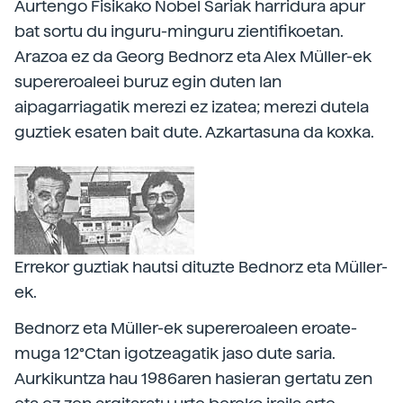
Aurtengo Fisikako Nobel Sariak harridura apur
bat sortu du inguru-minguru zientifikoetan.
Arazoa ez da Georg Bednorz eta Alex Müller-ek
supereroaleei buruz egin duten lan
aipagarriagatik merezi ez izatea; merezi dutela
guztiek esaten bait dute. Azkartasuna da koxka.
Errekor guztiak hautsi dituzte Bednorz eta Müller-
ek.
Bednorz eta Müller-ek supereroaleen eroate-
muga 12°Ctan igotzeagatik jaso dute saria.
Aurkikuntza hau 1986aren hasieran gertatu zen