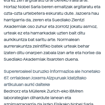
eta ez zen argitaratu urte bereko iraila arte.
Hortaz Nobel Saria beren emaitzak argitaratu eta
ozta-ozta urtebetera eskuratu dute. Jazoera hau
harrigarria da, zeren eta Suediako Zientzi
Akademiak oso zuhur eta zorrotz jokatu asmoz,
urteak ez eta hamarkadak uzten bait ditu
aurkikuntza bat saritu arte. Normalean
aurrerakuntza zeintifiko batek urteak behar
izaten ditu onarpen zabala izan arte eta horixe da
Suediako Akademiak itxaroten duena.
Supereroaleei buruzko informazioa ale honetako
67. orrialdean Joxerra Aizpuruak idatzitako
artikuluan aurki daiteke
Bednorz eta Müllerek Zurich-eko IBMren
laborategian dihardute lanean eta
azpimarragarria da iazko Fisikako Nobel Saria