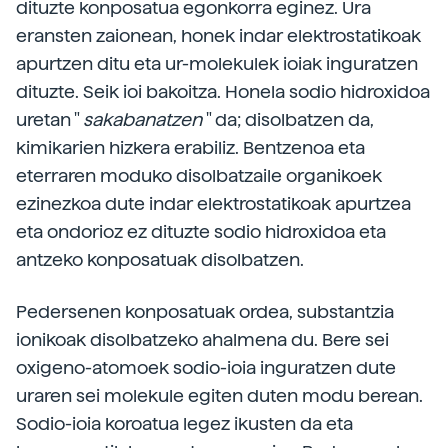
dituzte konposatua egonkorra eginez. Ura
eransten zaionean, honek indar elektrostatikoak
apurtzen ditu eta ur-molekulek ioiak inguratzen
dituzte. Seik ioi bakoitza. Honela sodio hidroxidoa
uretan "
sakabanatzen
" da; disolbatzen da,
kimikarien hizkera erabiliz. Bentzenoa eta
eterraren moduko disolbatzaile organikoek
ezinezkoa dute indar elektrostatikoak apurtzea
eta ondorioz ez dituzte sodio hidroxidoa eta
antzeko konposatuak disolbatzen.
Pedersenen konposatuak ordea, substantzia
ionikoak disolbatzeko ahalmena du. Bere sei
oxigeno-atomoek sodio-ioia inguratzen dute
uraren sei molekule egiten duten modu berean.
Sodio-ioia koroatua legez ikusten da eta