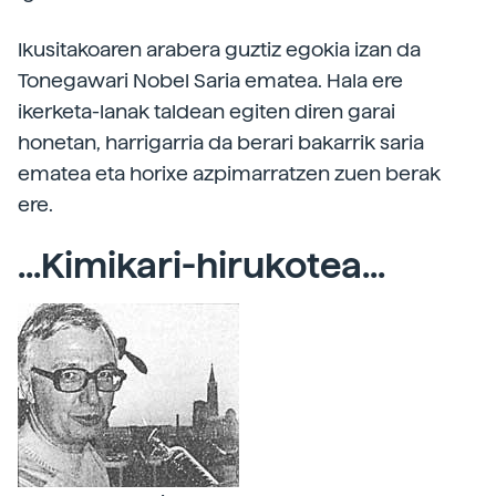
Ikusitakoaren arabera guztiz egokia izan da
Tonegawari Nobel Saria ematea. Hala ere
ikerketa-lanak taldean egiten diren garai
honetan, harrigarria da berari bakarrik saria
ematea eta horixe azpimarratzen zuen berak
ere.
...Kimikari-hirukotea...