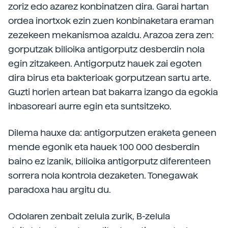
zoriz edo azarez konbinatzen dira. Garai hartan
ordea inortxok ezin zuen konbinaketara eraman
zezekeen mekanismoa azaldu. Arazoa zera zen:
gorputzak bilioika antigorputz desberdin nola
egin zitzakeen. Antigorputz hauek zai egoten
dira birus eta bakterioak gorputzean sartu arte.
Guzti horien artean bat bakarra izango da egokia
inbasoreari aurre egin eta suntsitzeko.
Dilema hauxe da: antigorputzen eraketa geneen
mende egonik eta hauek 100 000 desberdin
baino ez izanik, bilioika antigorputz diferenteen
sorrera nola kontrola dezaketen. Tonegawak
paradoxa hau argitu du.
Odolaren zenbait zelula zurik, B-zelula