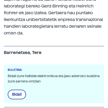
laborategi bereko Gerd Binning eta Heinrich
Rohrer-ek jaso izatea. Gertaera hau puntako
ikerkuntza unibertsitatetik enpresa transnazional
handien laborategietara lerratu denaren seinale
omen da.
Barrenetxea, Tere
BULETINA
Bidali zure helbide elektronikoa eta jaso asteroko buletina
zure sarrera-ontzian
Bidali