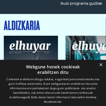
Ikusi programa guztiak
ALDIZKARIA
×
Webgune honek cookieak
erabiltzen ditu
Cookieak erabiltzen ditugu edukia, iragarkiak pertsonalizatzeko eta
gure trafikoa aztertzeko. Gure webgunearen erabilerari buruzko
informazioa ere partekatzen dugu gure publizitate- eta analisi-
bazkideekin, zuk eman diezun edo haiek beren zerbitzuak
erabiltzeagatik bildu duten beste informazio batzuekin konbina
dezaketenak.