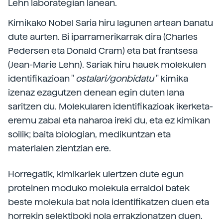
Lehn laborategian lanean.
Kimikako Nobel Saria hiru lagunen artean banatu
dute aurten. Bi iparramerikarrak dira (Charles
Pedersen eta Donald Cram) eta bat frantsesa
(Jean-Marie Lehn). Sariak hiru hauek molekulen
identifikazioan "
ostalari/gonbidatu
" kimika
izenaz ezagutzen denean egin duten lana
saritzen du. Molekularen identifikazioak ikerketa-
eremu zabal eta naharoa ireki du, eta ez kimikan
soilik; baita biologian, medikuntzan eta
materialen zientzian ere.
Horregatik, kimikariek ulertzen dute egun
proteinen moduko molekula erraldoi batek
beste molekula bat nola identifikatzen duen eta
horrekin selektiboki nola errakzionatzen duen.