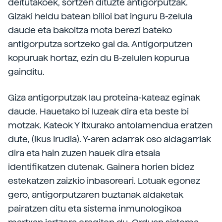
deitutakoek, sortzen dituzte antigorputzak.
Gizaki heldu batean bilioi bat inguru B-zelula
daude eta bakoitza mota berezi bateko
antigorputza sortzeko gai da. Antigorputzen
kopuruak hortaz, ezin du B-zelulen kopurua
gainditu.
Giza antigorputzak lau proteina-kateaz eginak
daude. Hauetako bi luzeak dira eta beste bi
motzak. Kateok Y itxurako antolamendua eratzen
dute, (ikus Irudia). Y-aren adarrak oso aldagarriak
dira eta hain zuzen hauek dira etsaia
identifikatzen dutenak. Gainera horien bidez
estekatzen zaizkio inbasoreari. Lotuak egonez
gero, antigorputzaren buztanak aldaketak
pairatzen ditu eta sistema inmunologikoa