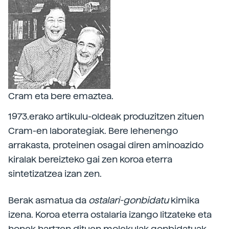
Cram eta bere emaztea.
1973.erako artikulu-oldeak produzitzen zituen
Cram-en laborategiak. Bere lehenengo
arrakasta, proteinen osagai diren aminoazido
kiralak bereizteko gai zen koroa eterra
sintetizatzea izan zen.
Berak asmatua da
ostalari-gonbidatu
kimika
izena. Koroa eterra ostalaria izango litzateke eta
honek hartzen dituen molekulak gonbidatuak.