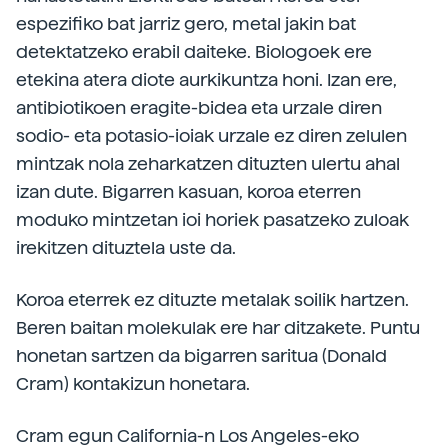
espezifiko bat jarriz gero, metal jakin bat
detektatzeko erabil daiteke. Biologoek ere
etekina atera diote aurkikuntza honi. Izan ere,
antibiotikoen eragite-bidea eta urzale diren
sodio- eta potasio-ioiak urzale ez diren zelulen
mintzak nola zeharkatzen dituzten ulertu ahal
izan dute. Bigarren kasuan, koroa eterren
moduko mintzetan ioi horiek pasatzeko zuloak
irekitzen dituztela uste da.
Koroa eterrek ez dituzte metalak soilik hartzen.
Beren baitan molekulak ere har ditzakete. Puntu
honetan sartzen da bigarren saritua (Donald
Cram) kontakizun honetara.
Cram egun California-n Los Angeles-eko