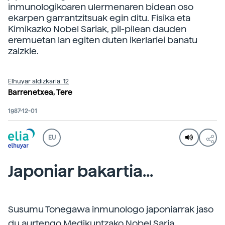
inmunologikoaren ulermenaren bidean oso
ekarpen garrantzitsuak egin ditu. Fisika eta
Kimikazko Nobel Sariak, pil-pilean dauden
eremuetan lan egiten duten ikerlariei banatu
zaizkie.
Elhuyar aldizkaria: 12
Barrenetxea, Tere
1987-12-01
EU
Japoniar bakartia...
Susumu Tonegawa inmunologo japoniarrak jaso
du aurtengo Medikuntzako Nobel Saria