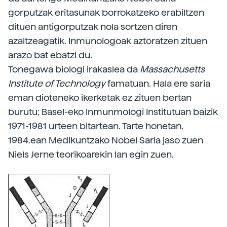
gorputzak eritasunak borrokatzeko erabiltzen
dituen antigorputzak nola sortzen diren
azaltzeagatik. Inmunologoak aztoratzen zituen
arazo bat ebatzi du.
Tonegawa biologi irakaslea da
Massachusetts
Institute of Technology
famatuan. Hala ere saria
eman dioteneko ikerketak ez zituen bertan
burutu; Basel-eko Inmunmologi Institutuan baizik
1971-1981 urteen bitartean. Tarte honetan,
1984.ean Medikuntzako Nobel Saria jaso zuen
Niels Jerne teorikoarekin lan egin zuen.