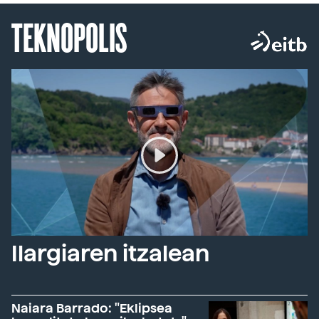
TEKNOPOLIS
Ilargiaren itzalean
Naiara Barrado: "Eklipsea