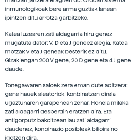
martxan jartzera eragiten du. Orduan sistema
inmunologikoak bere arma guztiak lanean
ipintzen ditu arrotza garbitzeko.
Katea luzearen zati aldagarria hiru genez
mugatuta dator: V, D eta J geneez alegia. Katea
motzak V eta J geneak besterik ez ditu.
Gizakiengan 200 V gene, 20 D gene eta 4 J gene
daude.
Tonegawaren saioek zera eman dute aditzera:
gene hauek aleatorioki konbinatzen direla
ugaztunaren garapenean zehar. Honela milaka
zati aldagarri desberdin eratzen dira. Eta
antigorputz bakoitzean lau zati aldagarri
daudenez, konbinazio posibleak bilioiraino
igotzen dira.