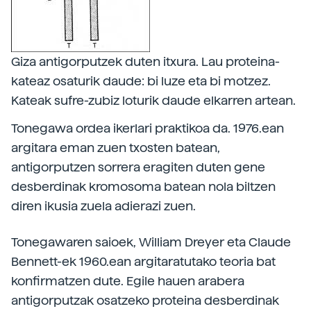
Giza antigorputzek duten itxura. Lau proteina-
kateaz osaturik daude: bi luze eta bi motzez.
Kateak sufre-zubiz loturik daude elkarren artean.
Tonegawa ordea ikerlari praktikoa da. 1976.ean
argitara eman zuen txosten batean,
antigorputzen sorrera eragiten duten gene
desberdinak kromosoma batean nola biltzen
diren ikusia zuela adierazi zuen.
Tonegawaren saioek, William Dreyer eta Claude
Bennett-ek 1960.ean argitaratutako teoria bat
konfirmatzen dute. Egile hauen arabera
antigorputzak osatzeko proteina desberdinak