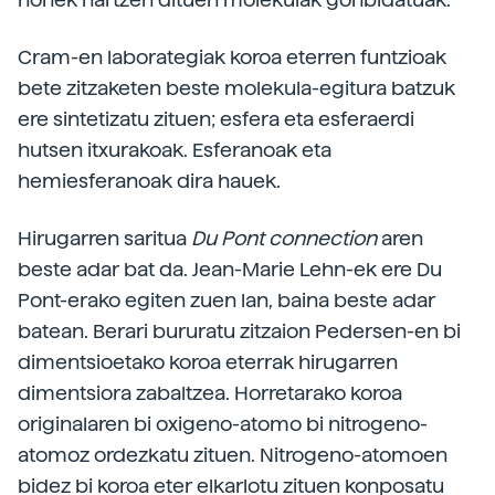
Cram-en laborategiak koroa eterren funtzioak
bete zitzaketen beste molekula-egitura batzuk
ere sintetizatu zituen; esfera eta esferaerdi
hutsen itxurakoak. Esferanoak eta
hemiesferanoak dira hauek.
Hirugarren saritua
Du Pont connection
aren
beste adar bat da. Jean-Marie Lehn-ek ere Du
Pont-erako egiten zuen lan, baina beste adar
batean. Berari bururatu zitzaion Pedersen-en bi
dimentsioetako koroa eterrak hirugarren
dimentsiora zabaltzea. Horretarako koroa
originalaren bi oxigeno-atomo bi nitrogeno-
atomoz ordezkatu zituen. Nitrogeno-atomoen
bidez bi koroa eter elkarlotu zituen konposatu