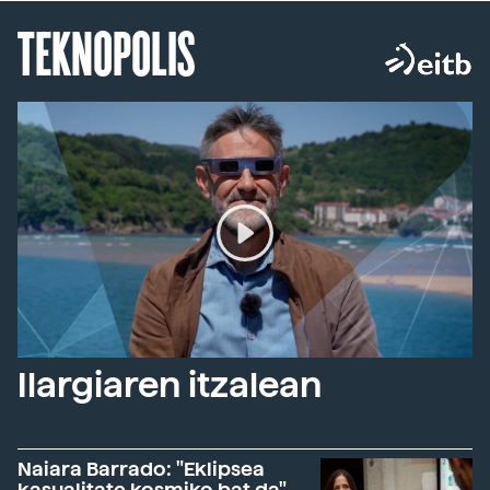
TEKNOPOLIS
Ilargiaren itzalean
Naiara Barrado: "Eklipsea
kasualitate kosmiko bat da"