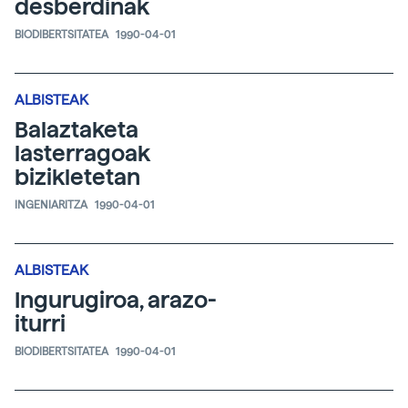
desberdinak
BIODIBERTSITATEA
1990-04-01
ALBISTEAK
Balaztaketa
lasterragoak
bizikletetan
INGENIARITZA
1990-04-01
ALBISTEAK
Ingurugiroa, arazo-
iturri
BIODIBERTSITATEA
1990-04-01