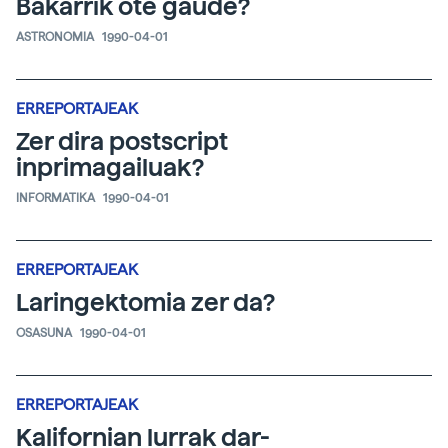
Bakarrik ote gaude?
ASTRONOMIA
1990-04-01
ERREPORTAJEAK
Zer dira postscript
inprimagailuak?
INFORMATIKA
1990-04-01
ERREPORTAJEAK
Laringektomia zer da?
OSASUNA
1990-04-01
ERREPORTAJEAK
Kalifornian lurrak dar-