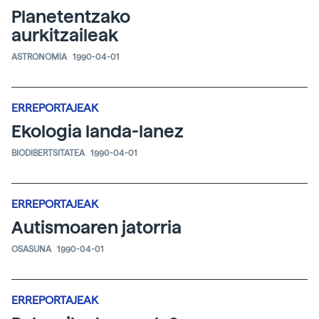
Planetentzako
aurkitzaileak
ASTRONOMIA
1990-04-01
ERREPORTAJEAK
Ekologia landa-lanez
BIODIBERTSITATEA
1990-04-01
ERREPORTAJEAK
Autismoaren jatorria
OSASUNA
1990-04-01
ERREPORTAJEAK