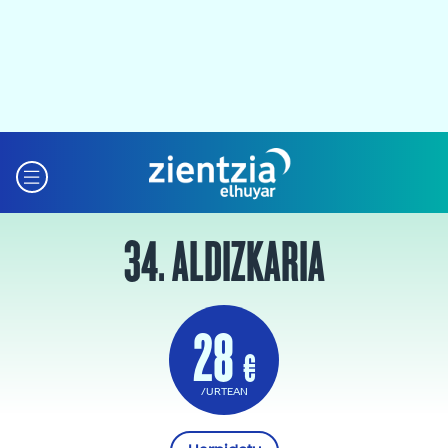
34. ALDIZKARIA
28
€
/URTEAN