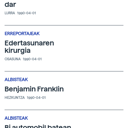
dar
LURRA
1990-04-01
ERREPORTAJEAK
Edertasunaren
kirurgia
OSASUNA
1990-04-01
ALBISTEAK
Benjamin Franklin
HEZKUNTZA
1990-04-01
ALBISTEAK
Bi automobil batean