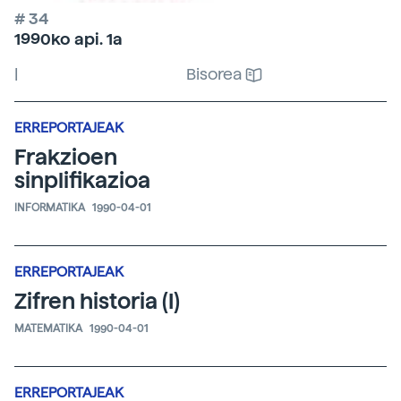
# 34
1990ko api. 1a
|
Bisorea
ERREPORTAJEAK
Frakzioen
sinplifikazioa
INFORMATIKA
1990-04-01
ERREPORTAJEAK
Zifren historia (I)
MATEMATIKA
1990-04-01
ERREPORTAJEAK