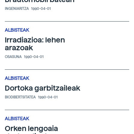
INGENIARITZA
1990-04-01
ALBISTEAK
Irradiazioa: lehen
arazoak
OSASUNA
1990-04-01
ALBISTEAK
Dortoka garbitzaileak
BIODIBERTSITATEA
1990-04-01
ALBISTEAK
Orken lengoaia